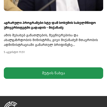
აგრარული პროგრამები სტუ-დან სოხუმის სახელმწიფო
უნივერსიტეტში გადადის - მიქანაძე
ამის შესახებ განათლების, მეცნიერებისა და
ახალგაზრდობის მინისტრმა, გივი მიქანაძემ მთავრობის
ადმინისტრაციაში გამართულ ბრიფინგზე
განაცხადა.მინისტრის განმარტებით, სოხუმის სახელმწიფო
5 აგვისტო 11:51
უნივერსიტეტის აგრარულმა პროგრამებმა განათლების
ხარისხის განვითარების ეროვნულ ცენტრში აკრედიტაციის
პროცესი უკვე წარმატებით გაიარეს. რაც შეეხება
სტუდენტებს, რომლებიც ამჟამად სწავლობენ სტუ-ის
მეტის ნახვა
აგრარულ მიმართულებებზე, ისინი სწავლას იმავე
უნივერსიტეტში დაასრულებენ.ამასთან, მიქანაძის თქმით,
უმაღლესი განათლების რეფორმის ფარგლებში
აკრედიტაცია გაიარა კიდევ ორმა რეგიონულმა
სასწავლებელმა - შოთა მესხიას სახელობის ზუგდიდის
სახელმწიფო უნივერსიტეტმა და სამცხე-ჯავახეთის
სახელმწიფო უნივერსიტეტმა, რომლებიც ტურიზმის
საგანმანათლებლო პროგრამებს