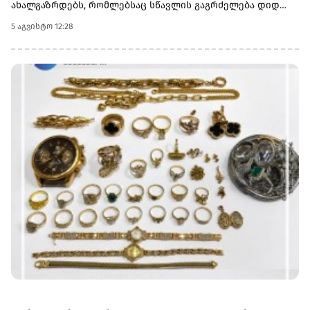
ახალგაზრდებს, რომლებსაც სწავლის გაგრძელება დიდ
ბრიტანეთში სურთ, აქვთ შესაძლებლობა, შეავსონ
5 აგვისტო 12:28
განაცხადი, გახდნენ საქართველოს ბანკის სტიპენდიატები
და ისწავლონ სასურველ უნივერსიტეტში სრული
დაფინანსებით.დიდ ბრიტანეთში სწავლის მსურველებმა, 6
ოქტომბრამდე უნდა შეავსონ განაცხადი
ბმულზე.აღსანიშნავია ისიც, რომ საქართველოს ბანკის
სტიპენდია ფარავს როგორც ერთწლიან სამაგისტრო
საფეხურზე სწავლის, ასევე მასთან დაკავშირებულ ყველა
აუცილებელ ხარჯს.პროგრამის ფარგლებში უკვე
გამოვლინდა საქართველოს ბანკის 30-ზე მეტი
სტიპენდიატი და მათი რაოდენობა კი ყოველწლიურად
იზრდება.შეგახსენებთ, რომ საქართველოს ბანკი უკვე 10
წელზე მეტია CHEVENING-ის სასტიპენდიო პროგრამის
პარტნიორია.საქართველოს ბანკის მიერ
განხორციელებული საგანმანათლებლო პროგრამების
შესახებ დეტალური ინფორმაციის მისაღებად ეწვიეთ
ვებგვერდს.(R)