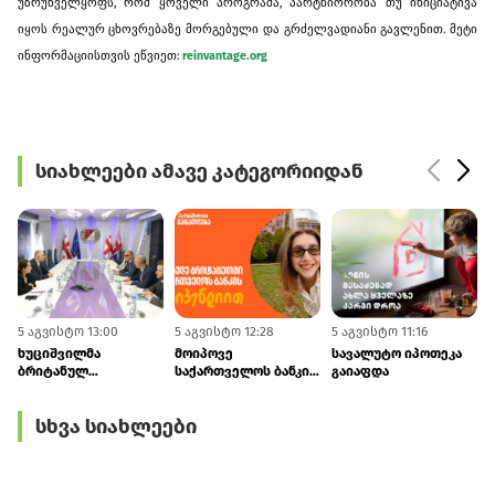
,
,
უზრუნველყოფს
რომ
ყოველი
პროგრამა
პარტნიორობა
თუ
ინიციატივა
.
იყოს
რეალურ
ცხოვრებაზე
მორგებული
და
გრძელვადიანი
გავლენით
მეტი
:
reinvantage.org
ინფორმაციისთვის
ეწვიეთ
სიახლეები ამავე კატეგორიიდან
5 აგვისტო 13:00
5 აგვისტო 12:28
5 აგვისტო 11:16
5
ხუციშვილმა
მოიპოვე
სავალუტო იპოთეკა
ბრიტანულ
საქართველოს ბანკის
გაიაფდა
დელეგაციას
სტიპენდია
საქართველოს
CHEVENING-ის
სხვა სიახლეები
მაკროეკონომიკური
პროგრამაში -
პროგნოზები გააცნო
განაცხადების მიღება
დაიწყო