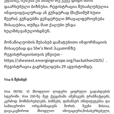
ეტაპზე, იქნება ეს ახალი თუ უკვე დიდი ხნის
დაარსებული ბიზნესი. რეგისტრაცია შესაძლებელია
ინდივიდუალურად ან გუნდურად (მაქსიმუმ ხუთი
წევრი). გუნდებში გენდერული მრავალფეროვნება
მისაღებია, თუმცა მათ ქალები უნდა
ხელმძღვანელობდნენ.
მონაწილეობის შესახებ დამატებითი ინფორმაციის
მისაღებად და She’s Next ჰაკათონზე
რეგისტრაციისთვის ეწვიეთ -
https://shesnext.emergingeurope.org/hackathon2025/ .
რეგისტრაცია გაგრძელდება 29 აგვისტომდე.
Visa-
ს
შესახებ
Visa (NYSE: V)
მსოფლიო
ლიდერი
ციფრული
გადახდების
სფეროში
. Visa 200-
ზე
მეტ
ქვეყანაში
ამუშავებს
ტრანზაქციებს
,
კერძოდ
მომხმარებლებს
,
ბიზნესს
,
ფინანსურ
ინსტიტუტებსა
და
სამთავრობო
ორგანიზაციებს
შორის
.
ჩვენი
მისიაა
,
დავაკავშიროთ
მსოფლიო
ინოვაციური
,
მოსახერხებელი
,