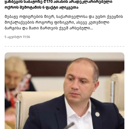
ყაზბეგის საბაჟოზე ₾170 ათასის არადეკლარირებული
ოქროს შემოტანის 6 ფაქტი აღიკვეთა
მებაჟე ოფიცრების მიერ, საქართველოსა და უცხო ქვეყნის
მოქალაქეების როგორც ფიზიკური, ასევე კუთვნილი
ბარგისა და მათი მართვის ქვეშ არსებული
ავტოსატრანსპორტო საშუალებების დეტალური
5 აგვისტო 11:56
დათვალიერების შედეგად ჯამში -782 გრამი ოქროს
ნაკეთობები აღმოაჩინეს.არადეკლარირებული საქონლის
საერთო საბაჟო ღირებულებამ ჯამში 169 776 ლარი
შეადგინა.6 კანონდამრღვევი მოქალაქის მიმართ, საქმის
მასალები შემდგომი რეაგირების მიზნით, საქართველოს
ფინანსთა სამინისტროს საგამოძიებო სამსახურს
გადაეგზავნა.