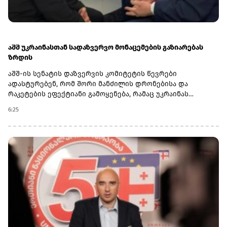
აშშ უკრაინასთან სადაზვერვო მონაცემების გაზიარებას
ზრდის
აშშ-ის სენატის დაზვერვის კომიტეტის წევრები
ადასტურებენ, რომ შორი მანძილის დრონებისა და
რაკეტების ეფექტიანი გამოყენება, რამაც უკრაინას
რუსეთის ტერიტორიის სიღრმეში ენერგეტიკულ
6:25
ინფრასტრუქტურაზე დარტყმების განხორციელების
საშუალება მისცა, სწორედ ამერიკული სადაზვერვო
ინფორმაციის გაძლიერებას უკავშირდება.ივლისის
დასაწყისში განხორციელებულმა შეტევებმა მოსკოვი
იძულებული გახადა, დიზელის ექსპორტი შეეჩერებინა,
რამაც კრემლზე ეკონომიკური და სტრატეგიული ზეწოლა
გაზარდა.ანალიტიკოსების შეფასებით, ვაშინგტონიდან
მიღებული ინფორმაცია უკრაინას ეხმარება, არა მხოლოდ
უკეთ დაიცვას თავი რუსული სარაკეტო იერიშებისგან,
არამედ ფრონტის ხაზის სტაბილიზაციითა და რუსეთის
ტერიტორიაზე წერტილოვანი დარტყმებით მოსკოვი
მომავალი მოლაპარაკებების მაგიდასთან დასაჯდომად