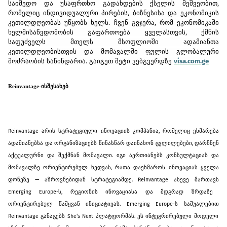
საიმედო
და
უსაფრთხო
გადახდების
ქსელის
მეშვეობით
,
რომელიც
ინდივიდუალური
პირების
,
ბიზნესისა
და
ეკონომიკის
კეთილდღეობას
უწყობს
ხელს
.
ჩვენ
გვჯერა
,
რომ
ეკონომიკაში
ხელმისაწვდომობის
გაფართოება
ყველასთვის
,
ქმნის
საფუძველს
მთელს
მსოფლიოში
ადამიანთა
კეთილდღეობისთვის
და
მომავალში
ფულის
გლობალური
მოძრაობის
საწინდარია
.
გაიგეთ
მეტი
ვებგვერდზე
visa.com.ge
Reinvantage
-ის
შესახებ
Reinvantage
,
არის
სტრატეგიული
ინოვაციის
კომპანია
რომელიც
ეხმარება
,
ადამიანებსა
და
ორგანიზაციებს
წინასწარ
დაინახონ
ცვლილებები
დარჩნენ
.
აქტუალურნი
და
შექმნან
მომავალი
იგი
აერთიანებს
კონსულტაციას
და
,
მომავალზე
ორიენტირებულ
ხედვას
რათა
დაეხმაროს
ინოვაციას
ყველა
—
. Reinvantage
დონეზე
აზროვნებიდან
სტრატეგიამდე
ასევე
მართავს
Emerging Europe-
,
ს
რეგიონის
ინოვაციასა
და
მდგრად
ზრდაზე
. Emerging Europe-
ორიენტირებულ
წამყვან
ინიციატივას
ს
საშუალებით
Reinvantage
She’s Next
.
განაგებს
პლატფორმას
ეს
ინტეგრირებული
მოდელი