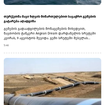
თურქეთმა შავი ზღვის მიმართულებით სავაჭრო გემების
გატარება აღადგინა
გემების გადაადგილების მონაცემების მიხედვით,
ნავთობის ტანკერი Aegean Dream დარდანელის სრუტეში
კვირას, 9 აგვისტოს შევიდა. გემი სრუტეში შესვლას
ხუთშაბათიდან ელოდებოდა. მისი საბოლოო
5:46
დანიშნულების ადგილი ნოვოროსიისკში კასპიის
მილსადენის კონსორციუმის (CPC) ტერმინალია.კვირა
დილით სრუტე გაიარა ასევე კონტეინერმზიდმა Mehmet
Kahveci A-მ, რომელიც ასევე ნოვოროსიისკისკენ
მიემართებოდა.მანამდე თურქეთის სანაპირო
უსაფრთხოების გენერალური სამმართველო უკრაინისა და
რუსეთის პორტებისკენ მიმავალ გემებს ატყობინებდა, რომ
სატრანზიტო ნებართვების გაცემა დროებით შეჩერებული
იყო.სრუტეებით მოძრაობის აღდგენა მნიშვნელოვანია
შავი ზღვის სავაჭრო და ენერგეტიკული ლოგისტიკისთვის,
მათ შორის ნოვოროსიისკის მიმართულებით, სადაც
კასპიის მილსადენის კონსორციუმის ტერმინალი
მდებარეობს. სწორედ ამ მილსადენით ხორციელდება