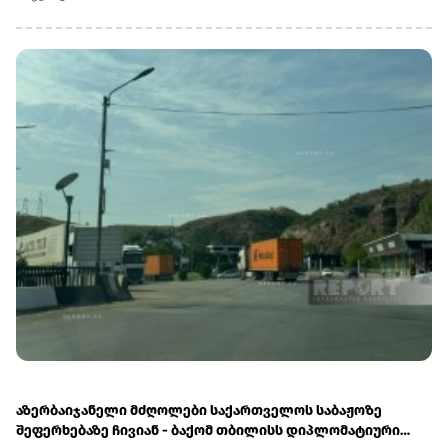
ცვლილებები განხორციელდა. კიდევ ძალიან ბევრი რამ
არის დაგეგმილი, რაზეც საზოგადოებას პერიოდულად
ვაწვდიდით ინფორმაციას. ყველა რეფორმა სათანადო
ვადებში განხორციელდება“, - განაცხადა ირაკლი
კობახიძემ.მთავრობის ადმინისტრაციის ინფორმაციით,
გაუმჯობესდა GR-ის ინფრასტრუქტურა, სრულად
რეაბილიტირებულია ლიანდაგი, ცენტრალურ
მაგისტრალზე მოძრავი შემადგენლობებისთვის
შეზღუდვები მოიხსნა.რეაბილიტირებულია სამგზავრო
სადგურებიც. მატარებლები კაპიტალურად რემონტდება.
დაწყებულია 10 ახალი სამგზავრო მატარებლის შესყიდვის
პროცედურები.
აზერბაიჯანელი მძღოლები საქართველოს საბაჟოზე
შეფერხებაზე ჩივიან - ბაქომ თბილისს დიპლომატიური