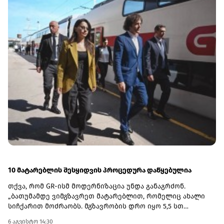
ქვემდებარეობის მიხედვით სასამართლოს გადაეგზავნა.9
ფაქტზე საქართველოს საგადასახადო კოდექსის 271-ე
მუხლის მე-7 ნაწილის შესაბამისად, საქმის მასალები
საქართველოს ფინანსთა სამინისტროს საგამოძიებო
სამსახურს გადაეგზავნა, ხოლო დანარჩენი 141 ფაქტი
ჩაითვალა არაიდენტიფიცირებულ შემთხვევად და შედგა
ამოღების ოქმები.
10 მატარებლის შესყიდვის პროცედურა დაწყებულია
თქვა, რომ GR-ისმ მოდერნიზაცია უნდა განაგრძონ.
„ბათუმამდე ვიმგზავრეთ მატარებლით, რომელიც ახალი
სიჩქარით მოძრაობს. მგზავრობის დრო იყო 5,5 სთ
შემცირებულია 4 სთ-მდე. ერთ წელში ფუნდამენტური
6 აგვისტო 14:30