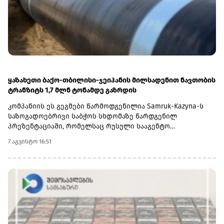
ყაზახური ნავთობის დიდი ნაწილის ექსპორტი
საერთაშორისო ბაზრებზე.
ყაზახეთი ბაქო-თბილისი-ჯეიჰანის მილსადენით ნავთობის
ტრანზიტს 1,7 მლნ ტონამდე გაზრდის
კომპანიის ეს გეგმები წარმოდგენილია Samruk-Kazyna-ს
საზოგადოებრივი საბჭოს სხდომაზე წარდგენილ
პრეზენტაციაში, რომელსაც რუსული სააგენტო
„ინტერფაქსი“ ავრცელებს.2025 წლის განმავლობაში
7 აგვისტო 16:51
„ყაზმუნაიგაზმა“ ბაქო-თბილისი-ჯეიჰანის მილსადენით 1,3
მლნ ტონა ნავთობი გადაზიდა. შესაბამისად, 2026 წელს
ზრდა დაახლოებით 31%-ს შეადგენს.დაახლოებით 1,7 ათასი
კილომეტრის სიგრძის ბაქო-თბილისი-ჯეიჰანის
მილსადენი აკავშირებს კასპიის ზღვის ნავთობის
საბადოებს თურქეთის ხმელთაშუა ზღვის სანაპიროზე
მდებარე ჯეიჰანის პორტთან. მარშრუტი გადის
აზერბაიჯანის, საქართველოსა და თურქეთის