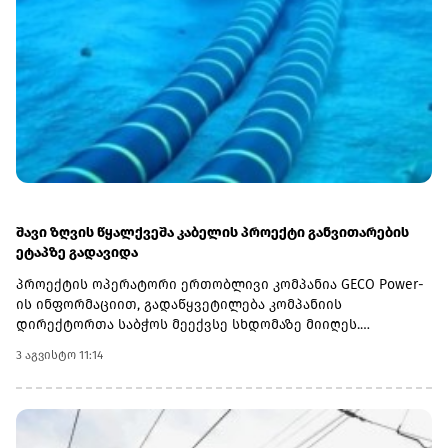
ბოლომდე მოქმედებს და მისი გახანგრძლივების
შესაძლებლობასაც ითვალისწინებს.გამოცემა აღნიშნავს,
რომ 24 ივლისს ევროკომისიამ განაცხადა, რომ
ქარხნისთვის განსაზღვრული ექვსთვიანი გარდამავალი
პერიოდი მომწოდებლების შეცვლის შესაძლებლობას
იძლევა. BSP-ის ინფორმაციით, კომპანია რეგულარულად
თანამშრომლობს მარეგულირებლებთან, აწვდის მათ
ინფორმაციას გადადგმული ნაბიჯების შესახებ და ქვეყნის
ენერგეტიკული სექტორის სტაბილურობის
უზრუნველყოფაზე მუშაობს.
შავი ზღვის წყალქვეშა კაბელის პროექტი განვითარების
ეტაპზე გადავიდა
პროექტის ოპერატორი ერთობლივი კომპანია GECO Power-
ის ინფორმაციით, გადაწყვეტილება კომპანიის
დირექტორთა საბჭოს მეექვსე სხდომაზე მიიღეს.
პროექტის ახალ ეტაპზე გადასვლა შესაძლებელი გახდა
3 აგვისტო 11:14
ტექნიკურ-ეკონომიკური დასაბუთების დამტკიცების
შემდეგ, რომელიც მონაწილე ქვეყნების მთავრობებმა
ბაქოში გამართულ მინისტერიალზე მოიწონეს.შემდეგ
ეტაპზე დაგეგმილია კონცეპტუალური პროექტირება,
საინჟინრო კვლევები და შესყიდვების სტრატეგიის