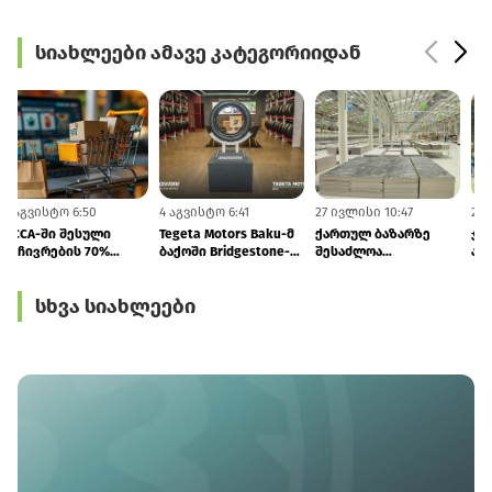
სიახლეები ამავე კატეგორიიდან
4 აგვისტო 6:50
4 აგვისტო 6:41
27 ივლისი 10:47
2
GCCA-ში შესული
Tegeta Motors Baku-მ
ქართულ ბაზარზე
საჩივრების 70%
ბაქოში Bridgestone-
შესაძლოა
ონლაინ ვაჭრობას
ის კონცეპტმაღაზია
თურქმენული
ეხება
გახსნა
წარმოების კერამიკა
სხვა სიახლეები
და სანტექნიკა
გამოჩნდეს