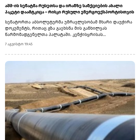
აშშ-ის სენატმა რუსეთსა და ირანზე სანქციების ახალი
პაკეტი დაამტკიცა – რისკი რუსული ენერგოექსპორტისთვის
სენატორთა აბსოლუტურმა უმრავლესობამ მხარი დაუჭირა
დოკუმენტს, რითაც გზა გაეხსნა მის განხილვას
წარმომადგენელთა პალატაში. კენჭისყრისას
თავდაპირველი დათვლით დაფიქსირდა 68 ხმა 9-ის
7 აგვისტო 19:45
წინააღმდეგ კანონპროექტზე, სახელწოდებით „ლინდსი ო.
გრემის 2026 წლის სანქციების აქტი რუსეთისა და ირანის
წინააღმდეგ“. საბოლოო დათვლით შედეგი 86 ხმა 11-ის
წინააღმდეგ აღმოჩნდა.დოკუმენტს ახლა
წარმომადგენელთა პალატა განიხილავს, რის შემდეგაც მას
აშშ-ის პრეზიდენტმა დონალდ ტრამპმა უნდა მოაწეროს
ხელი. უცნობია, როდის განიხილავს კანონპროექტს
პალატა.კანონპროექტის ინიციატორად დასახელებულია
სენატორი ლინდსი გრემი, რომელიც 2026 წლის 11 ივლისს
გარდაიცვალა. „ეს კანონი პუტინს მტკივნეულ ადგილზე
ურტყამს“, - განაცხადა მისმა დამ დარლინ გრემ ნორდონმა,
რომელმაც სენატში მისი ადგილი დაიკავა.„დღეს ზელენსკი
ამას უკრაინიდან აკვირდება, ხოლო პუტინი - მოსკოვიდან“,
- განაცხადა სენატორმა რიჩარდ ბლუმენთალმა,
დემოკრატმა კონექტიკუტის შტატიდან, რომელიც სამხრეთ