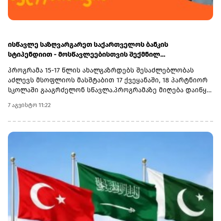
ისწავლე საზღვარგარეთ საქართველოს ბანკის
სტიპენდიით - მოსწავლეებისთვის შექმნილ
საერთაშორისო პროგრამაზე მიღება დაიწყო
პროგრამა 15-17 წლის ახალგაზრდებს შესაძლებლობას
აძლევს მსოფლიოს მასშტაბით 17 ქვეყანაში, 18 პარტნიორ
სკოლაში გააგრძელონ სწავლა.პროგრამაზე მიღება დაიწყო
და 30 სექტემბერს დასრულდება. რეგისტრაციისთვის
7 აგვისტო 11:22
ეწვიეთ ვებგვერდს. ინფორმაციისთვის, გაერთიანებული
მსოფლიო სკოლები (UWC) წარმოადგენს საერთაშორისო
საგანმანათლებლო მოძრაობას ახალგაზრდებისთვის,
რომლის მიზანია, განათლება გამოიყენოს როგორც ძალა
სხვადასხვა ერისა და კულტურის დასაახლოებლად და ამ
გზით შეუწყოს ხელი მშვიდობიანი და მდგრადი მომავლის
შექმნას. UWC მსოფლიოს სხვადასხვა კონტინენტის 18
საერთაშორისო სკოლასა და კოლეჯს აერთიანებს.
პროგრამის ფარგლებში სწავლება მიმდინარეობს 17
სხვადასხვა ქვეყანაში, მათ შორის − კანადაში, აშშ-ში,
ჩინეთში, იაპონიაში, ტაილანდში, გერმანიასა და
იტალიაში.საქართველოს ბანკმა UWC Georgia-სთან