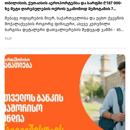
თბილისის, ქუთაისის აეროპორტებსა და სარფში ₾187 000-
ზე მეტი ღირებულების ოქროს უკანონოდ შემოტანის 7
ფაქტი აღიკვეთა
მებაჟე ოფიცრების მიერ, საქართველოსა და უცხო ქვეყნის
მოქალაქეების როგორც ფიზიკური, ასევე კუთვნილი
ბარგისა დეტალური დათვალიერების შედეგად ჯამში - 652
გრამი ოქროს საიუველირო ნაკეთობები, მათ შორის ოქროს
11:27
ზოდი და მონეტები აღმოაჩინეს.არადეკლარირებული
საქონლის საერთო საბაჟო ღირებულებამ ჯამში 187 796
ლარი შეადგინა.3 კანონდამრღვევი მოქალაქის მიმართ,
საქმის მასალები შემდგომი რეაგირების მიზნით,
საქართველოს ფინანსთა სამინისტროს საგამოძიებო
სამსახურს გადაეგზავნა, ხოლო 4 პირი საბაჟო კოდექსის
168-ე მუხლის პირველი ნაწილის შესაბამისად სანქციის
სახით ჯამში - 36 205 ლარით დაჯარიმდა.