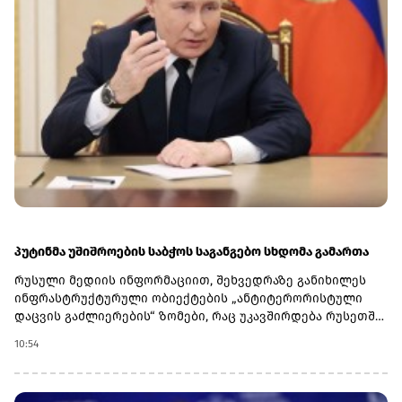
სფეროში თანამშრომლობის გაფართოებას და „აგრესიის
ნებისმიერი აქტის შეკავების“ გაძლიერებას. შეთანხმების
ფარგლებში სამი ქვეყანა გეგმავს სამხედრო და
უსაფრთხოების მიმართულებით კოორდინაციის
გაღრმავებას.საუდის არაბეთს, თურქეთსა და პაკისტანს
შორის თავდაცვის სფეროში თანამშრომლობა ბოლო
წლებში გაძლიერდა რეგიონული უსაფრთხოების
გამოწვევების ფონზე. სამივე ქვეყანა ისლამური
თანამშრომლობის ორგანიზაციის წევრია და აქტიურად
მონაწილეობს ახლო აღმოსავლეთისა და სამხრეთ აზიის
უსაფრთხოების საკითხებში.
პუტინმა უშიშროების საბჭოს საგანგებო სხდომა გამართა
რუსული მედიის ინფორმაციით, შეხვედრაზე განიხილეს
ინფრასტრუქტურული ობიექტების „ანტიტერორისტული
დაცვის გაძლიერების“ ზომები, რაც უკავშირდება რუსეთში
დრონების გახშირებულ თავდასხმებს.კრემლის ცნობით,
10:54
განხილვის ერთ-ერთი მთავარი თემა იყო ობიექტების
უსაფრთხოების უზრუნველყოფა და შესაძლო ახალი
ზომები უპილოტო საფრენი აპარატებისგან მომდინარე