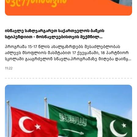
ისწავლე საზღვარგარეთ საქართველოს ბანკის
სტიპენდიით - მოსწავლეებისთვის შექმნილ
საერთაშორისო პროგრამაზე მიღება დაიწყო
პროგრამა 15-17 წლის ახალგაზრდებს შესაძლებლობას
აძლევს მსოფლიოს მასშტაბით 17 ქვეყანაში, 18 პარტნიორ
სკოლაში გააგრძელონ სწავლა.პროგრამაზე მიღება დაიწყო
და 30 სექტემბერს დასრულდება. რეგისტრაციისთვის
11:22
ეწვიეთ ვებგვერდს. ინფორმაციისთვის, გაერთიანებული
მსოფლიო სკოლები (UWC) წარმოადგენს საერთაშორისო
საგანმანათლებლო მოძრაობას ახალგაზრდებისთვის,
რომლის მიზანია, განათლება გამოიყენოს როგორც ძალა
სხვადასხვა ერისა და კულტურის დასაახლოებლად და ამ
გზით შეუწყოს ხელი მშვიდობიანი და მდგრადი მომავლის
შექმნას. UWC მსოფლიოს სხვადასხვა კონტინენტის 18
საერთაშორისო სკოლასა და კოლეჯს აერთიანებს.
პროგრამის ფარგლებში სწავლება მიმდინარეობს 17
სხვადასხვა ქვეყანაში, მათ შორის − კანადაში, აშშ-ში,
ჩინეთში, იაპონიაში, ტაილანდში, გერმანიასა და