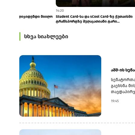
15:48
14:20
GCAP-მა 1H26-ში ₾86 მლნ-ის დივიდენდი მიიღო
Student Card-ს
ტრანსპორტზე 
სხვა სიახლეები
აშშ-ის სენ
სენატორთა
გაეხსნა მი
თავდაპირვ
სახელწოდე
19:45
ირანის წინ
აღმოჩნდა.
შემდეგაც 
უცნობია, 
ინიციატორ
ივლისს გარ