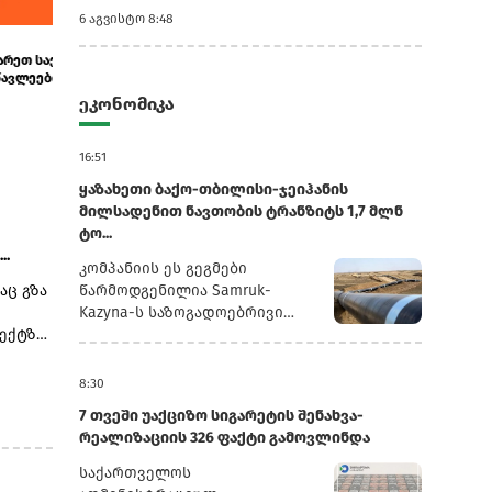
6 აგვისტო 8:48
11:22
10:28
ისწავლე საზღვარგარეთ საქართველოს ბანკის
ეკატერინე მიქ
სტიპენდიით - მოსწავლეებისთვის...
საერთაშორისო
მაქსიმ...
ეკონომიკა
16:51
ყაზახეთი ბაქო-თბილისი-ჯეიჰანის
მილსადენით ნავთობის ტრანზიტს 1,7 მლნ
ტო...
..
კომპანიის ეს გეგმები
აც გზა
წარმოდგენილია Samruk-
Kazyna-ს საზოგადოებრივი
ექტზე,
საბჭოს სხდომაზე წარდგენილ
 და
პრეზენტაციაში, რომელსაც
რუსული სააგენტო
8:30
„ინტერფაქსი“ ავრცელებს.2025
7 თვეში უაქციზო სიგარეტის შენახვა-
.
წლის განმავლობაში
რეალიზაციის 326 ფაქტი გამოვლინდა
„ყაზმუნაიგაზმა“ ბაქო-
ლის 11
თბილისი-ჯეიჰანის
საქართველოს
მილსადენით 1,3 მლნ ტონა