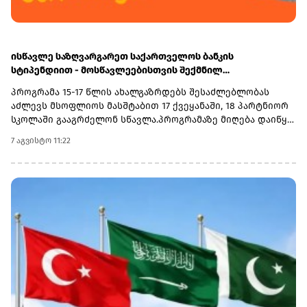
ისწავლე საზღვარგარეთ საქართველოს ბანკის
სტიპენდიით - მოსწავლეებისთვის შექმნილ
საერთაშორისო პროგრამაზე მიღება დაიწყო
პროგრამა 15-17 წლის ახალგაზრდებს შესაძლებლობას
აძლევს მსოფლიოს მასშტაბით 17 ქვეყანაში, 18 პარტნიორ
სკოლაში გააგრძელონ სწავლა.პროგრამაზე მიღება დაიწყო
და 30 სექტემბერს დასრულდება. რეგისტრაციისთვის
7 აგვისტო 11:22
ეწვიეთ ვებგვერდს. ინფორმაციისთვის, გაერთიანებული
მსოფლიო სკოლები (UWC) წარმოადგენს საერთაშორისო
საგანმანათლებლო მოძრაობას ახალგაზრდებისთვის,
რომლის მიზანია, განათლება გამოიყენოს როგორც ძალა
სხვადასხვა ერისა და კულტურის დასაახლოებლად და ამ
გზით შეუწყოს ხელი მშვიდობიანი და მდგრადი მომავლის
შექმნას. UWC მსოფლიოს სხვადასხვა კონტინენტის 18
საერთაშორისო სკოლასა და კოლეჯს აერთიანებს.
პროგრამის ფარგლებში სწავლება მიმდინარეობს 17
სხვადასხვა ქვეყანაში, მათ შორის − კანადაში, აშშ-ში,
ჩინეთში, იაპონიაში, ტაილანდში, გერმანიასა და
იტალიაში.საქართველოს ბანკმა UWC Georgia-სთან