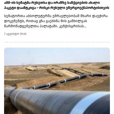
აშშ-ის სენატმა რუსეთსა და ირანზე სანქციების ახალი
პაკეტი დაამტკიცა – რისკი რუსული ენერგოექსპორტისთვის
სენატორთა აბსოლუტურმა უმრავლესობამ მხარი დაუჭირა
დოკუმენტს, რითაც გზა გაეხსნა მის განხილვას
წარმომადგენელთა პალატაში. კენჭისყრისას
თავდაპირველი დათვლით დაფიქსირდა 68 ხმა 9-ის
7 აგვისტო 19:45
წინააღმდეგ კანონპროექტზე, სახელწოდებით „ლინდსი ო.
გრემის 2026 წლის სანქციების აქტი რუსეთისა და ირანის
წინააღმდეგ“. საბოლოო დათვლით შედეგი 86 ხმა 11-ის
წინააღმდეგ აღმოჩნდა.დოკუმენტს ახლა
წარმომადგენელთა პალატა განიხილავს, რის შემდეგაც მას
აშშ-ის პრეზიდენტმა დონალდ ტრამპმა უნდა მოაწეროს
ხელი. უცნობია, როდის განიხილავს კანონპროექტს
პალატა.კანონპროექტის ინიციატორად დასახელებულია
სენატორი ლინდსი გრემი, რომელიც 2026 წლის 11 ივლისს
გარდაიცვალა. „ეს კანონი პუტინს მტკივნეულ ადგილზე
ურტყამს“, - განაცხადა მისმა დამ დარლინ გრემ ნორდონმა,
რომელმაც სენატში მისი ადგილი დაიკავა.„დღეს ზელენსკი
ამას უკრაინიდან აკვირდება, ხოლო პუტინი - მოსკოვიდან“,
- განაცხადა სენატორმა რიჩარდ ბლუმენთალმა,
დემოკრატმა კონექტიკუტის შტატიდან, რომელიც სამხრეთ
კაროლინას აწგანსვენებულ სენატორ ლინდსი გრემთან