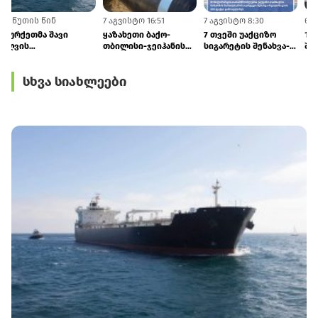
16 წუთის წინ
7 აგვისტო 16:51
7 აგვისტო 8:30
6
თურქეთმა შავი
ყაზახეთი ბაქო-
7 თვეში უაქციზო
ზღვის
თბილისი-ჯეიჰანის
სიგარეტის შენახვა-
მიმართულებით
მილსადენით
რეალიზაციის 326
სავაჭრო გემების
ნავთობის ტრანზიტს
ფაქტი გამოვლინდა
სხვა სიახლეები
გატარება აღადგინა
1,7 მლნ ტონამდე
გაზრდის