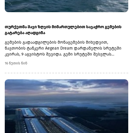
თურქეთმა შავი ზღვის მიმართულებით სავაჭრო გემების
გატარება აღადგინა
გემების გადაადგილების მონაცემების მიხედვით,
ნავთობის ტანკერი Aegean Dream დარდანელის სრუტეში
კვირას, 9 აგვისტოს შევიდა. გემი სრუტეში შესვლას
ხუთშაბათიდან ელოდებოდა. მისი საბოლოო
16 წუთის წინ
დანიშნულების ადგილი ნოვოროსიისკში კასპიის
მილსადენის კონსორციუმის (CPC) ტერმინალია.კვირა
დილით სრუტე გაიარა ასევე კონტეინერმზიდმა Mehmet
Kahveci A-მ, რომელიც ასევე ნოვოროსიისკისკენ
მიემართებოდა.მანამდე თურქეთის სანაპირო
უსაფრთხოების გენერალური სამმართველო უკრაინისა და
რუსეთის პორტებისკენ მიმავალ გემებს ატყობინებდა, რომ
სატრანზიტო ნებართვების გაცემა დროებით შეჩერებული
იყო.სრუტეებით მოძრაობის აღდგენა მნიშვნელოვანია
შავი ზღვის სავაჭრო და ენერგეტიკული ლოგისტიკისთვის,
მათ შორის ნოვოროსიისკის მიმართულებით, სადაც
კასპიის მილსადენის კონსორციუმის ტერმინალი