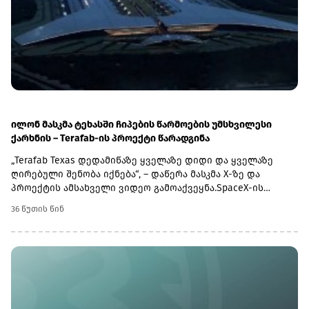
მდებარეობს. სწორედ ამ მილსადენით ხორციელდება
ყაზახური ნავთობის დიდი ნაწილის ექსპორტი
საერთაშორისო ბაზრებზე.
ილონ მასკმა ტეხასში ჩიპების წარმოების უმსხვილესი
ქარხნის – Terafab-ის პროექტი წარადგინა
„Terafab Texas დედამიწაზე ყველაზე დიდი და ყველაზე
ღირებული შენობა იქნება“, – დაწერა მასკმა X-ზე და
პროექტის ამსახველი ვიდეო გამოაქვეყნა.SpaceX-ის
ვებგვერდზე გამოქვეყნებული ინფორმაციის მიხედვით,
36 წუთის წინ
ქარხნის ფართობი დაახლოებით 9.3 მილიონ კვადრატულ
მეტრს შეადგენს, რაც Terafab-ს მსოფლიოში ჩიპების
წარმოების უდიდეს ქარხანად აქცევს.კომპანიის
ინფორმაციით, ქარხანაში წარმოებული ჩიპები
გამოყენებული იქნება ჰუმანოიდ რობოტ Optimus-ში,
რობოტიზებულ ტაქსებში Cybercab-სა და SpaceX-ის
კოსმოსურ მონაცემთა ცენტრებში.Terafab-ის პროექტი