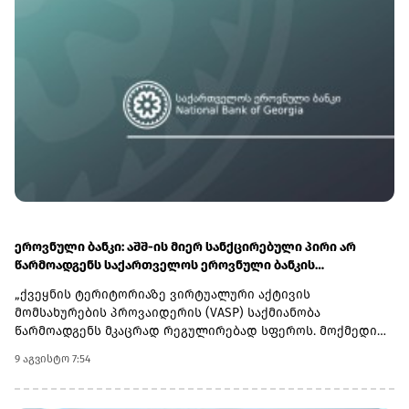
ჩიპების წარმოების მიმართულებით SpaceX-ისა და Tesla-ს
ტექნოლოგიური ინფრასტრუქტურის გაფართოებას
უკავშირდება.
ეროვნული ბანკი: აშშ-ის მიერ სანქცირებული პირი არ
წარმოადგენს საქართველოს ეროვნული ბანკის
რეგულირებულ სუბიექტს
„ქვეყნის ტერიტორიაზე ვირტუალური აქტივის
მომსახურების პროვაიდერის (VASP) საქმიანობა
წარმოადგენს მკაცრად რეგულირებად სფეროს. მოქმედი
კანონმდებლობის შესაბამისად, ნებისმიერი პირი,
9 აგვისტო 7:54
რომელიც ახორციელებს ამ ტიპის საქმიანობას, უნდა
გაიაროს სავალდებულო რეგისტრაცია საქართველოს
ეროვნულ ბანკში.ხაზგასმით აღვნიშნავთ, რომ აშშ-ის