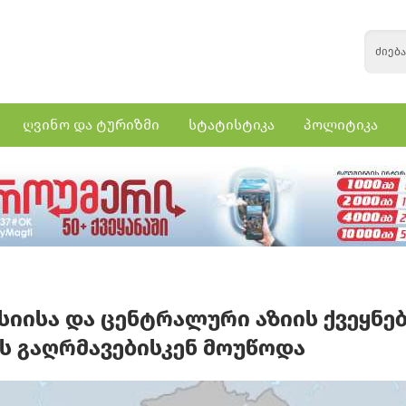
ღვინო და ტურიზმი
სტატისტიკა
პოლიტიკა
ასიისა და ცენტრალური აზიის ქვეყნე
 გაღრმავებისკენ მოუწოდა