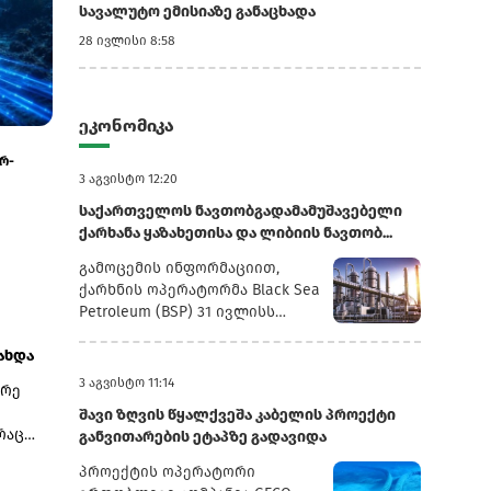
სავალუტო ემისიაზე განაცხადა
28 ივლისი 8:58
ეკონომიკა
3 აგვისტო 7:25
3 აგვისტო 5:39
ზო
2020 წლის ნაცვლად 2029: კობახიძის
თბილისში უძრა
...
განცხადებით, პორტის მშენებლობა მაქსი...
მილიარდს მიაღ
3 აგვისტო 12:20
საქართველოს ნავთობგადამამუშავებელი
ქარხანა ყაზახეთისა და ლიბიის ნავთობ...
გამოცემის ინფორმაციით,
ქარხნის ოპერატორმა Black Sea
Petroleum (BSP) 31 ივლისს
დაადასტურა, რომ დაიწყო
ახდა
ნედლეულის მომწოდებლების
დივერსიფიკაციის სტრატეგიის
3 აგვისტო 11:14
ტრე
განხორციელება, რომლის
შავი ზღვის წყალქვეშა კაბელის პროექტი
მიზანია საწარმოს სრული
რაც
განვითარების ეტაპზე გადავიდა
გადასვლა არარუსული
ლის
წარმოშობის ნავთობის
პროექტის ოპერატორი
გადამუშავებაზე.მედიის