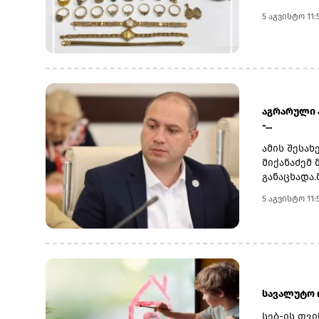
-782 გრამ
5 აგვისტო 11:
საერთო საბ
მოქალაქის 
საქართველ
აგრარული 
-...
ამის შესახ
მიქანაძემ
განაცხადა
აგრარულმა
5 აგვისტო 11:
ცენტრში აკ
სტუდენტებ
ისინი სწავ
უმაღლესი 
რეგიონულმ
უნივერსიტ
ტურიზმის 
სავალუტო 
აღნიშნა, 
სებ-ის თვ