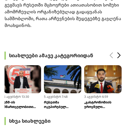
გეგმავს რუსეთში მცხოვრები ათიათასობით სომეხი
ამომრჩევლის ორგანიზებულად გადაყვანას
სამშობლოში, რათა არჩევნების შედეგებზე გავლენა
მოახდინოს.
სიახლეები ამავე კატეგორიიდან
5 აგვისტო 13:30
5 აგვისტო 7:48
3 აგვისტო 6:59
3
ენმ-ის
რუსეთმა
„გასტრონომიის
მმართველობითი
ოკუპირებულ
ეროვნული
საბჭოს
აფხაზეთთან 2026-
სააგენტოს“
ხელმძღვანელი
2030 წლების
თავმჯდომარედ
სხვა სიახლეები
ირაკლი
განვითარების
ლევან ქარუმიძე
ფავლენიშვილი
შეთანხმების
დაინიშნა