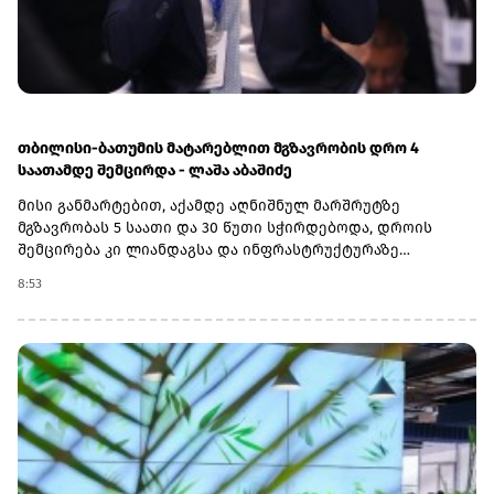
ამ ბმულზე.(R)
თბილისი-ბათუმის მატარებლით მგზავრობის დრო 4
საათამდე შემცირდა - ლაშა აბაშიძე
მისი განმარტებით, აქამდე აღნიშნულ მარშრუტზე
მგზავრობას 5 საათი და 30 წუთი სჭირდებოდა, დროის
შემცირება კი ლიანდაგსა და ინფრასტრუქტურაზე
ჩატარებულმა კაპიტალურმა სამუშაოებმა გახადა
8:53
შესაძლებელი.„ეს საკმაოდ მნიშვნელოვანი გაუმჯობესებაა.
ბოლო პერიოდის განმავლობაში, ლიანდაგსა და
ინფრასტრუქტურაზე მნიშვნელოვანი კაპიტალური
სამუშაოები ჩავატარეთ, რომელმაც საშუალება მოგვცა,
გარკვეულ მონაკვეთებზე სიჩქარეები გაგვეზარდა,
მოგვეხსნა შეზღუდვები და თბილისიდან ბათუმში
უსაფრთხოდ, 4 საათში ვიმგზავროთ“, - აღნიშნა ლაშა
აბაშიძემ.„საქართველოს რკინიგზის“ ხელმძღვანელის
თქმით, პარალელურად აქტიურად მიმდინარეობს
სადგურების ინფრასტრუქტურის განახლებაც. კომპანიის