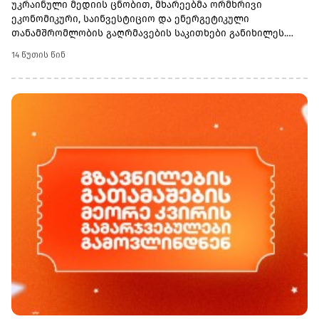
უკრაინული მედიის ცნობით, მხარეებმა ორმხრივი
ეკონომიკური, საინვესტიციო და ენერგეტიკული
თანამშრომლობის გაღრმავების საკითხები განიხილეს.
„ჩვენ მიზნად დავისახეთ ომამდელი პერიოდის დონეზე
14 წუთის წინ
გასვლა, თუ სავაჭრო ბრუნვაზე ვისაუბრებთ. ახლა
დაახლოებით $600 მლნ-ის ნიშნულს მივაღწიეთ. უკრაინულ
მხარეს აზერბაიჯანელი პარტნიორებისთვის აქვს
წინადადებების პაკეტი და დაინტერესებულია
ენერგომატარებლების მიწოდების დივერსიფიკაციით“, -
აღნიშნა სიბიგამ.მინისტრის თქმით, აზერბაიჯანის როლი
ენერგეტიკული უსაფრთხოების კუთხით სტრატეგიულია არა
მხოლოდ უკრაინისთვის, არამედ მთელი ევროპისთვის.
ეკონომიკური კავშირების გაძლიერების მიზნით, მხარეები
შეთანხმდნენ, რომ იმუშაონ უკრაინა-აზერბაიჯანის
ორმხრივი მთავრობათაშორისი კომისიის მორიგი
სხდომის ჩატარებაზე.შეხვედრაზე განსაკუთრებული
ყურადღება დაეთმო სატრანსპორტო-ლოგისტიკურ
მარშრუტებსაც. სიბიგამ ხაზი გაუსვა „შუა დერეფნის“
(Middle Corridor) მნიშვნელობას, რომელიც ჩინეთს,
ცენტრალურ აზიას, კასპიის ზღვას, აზერბაიჯანს,
საქართველოსა და თურქეთს ევროპასთან აკავშირებს.
უკრაინული მხარის შეფასებით, აღნიშნული სატრანზიტო
მარშრუტი საკვანძო ელემენტია ევროკავშირთან, სამხრეთ