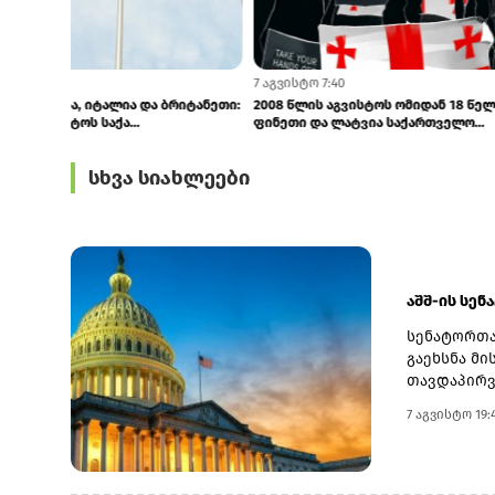
7 აგვისტო 8:53
7 აგვისტო 7:40
საფრანგეთი, გერმანია, იტალია და ბრიტანეთი:
2008 წლის აგვ
რუსეთმა უნდა შეწყვიტოს საქა...
ფინეთი და ლა
სხვა სიახლეები
აშშ-ის სენ
სენატორთა
გაეხსნა მი
თავდაპირვ
სახელწოდე
7 აგვისტო 19:
ირანის წინ
აღმოჩნდა.
შემდეგაც 
უცნობია, 