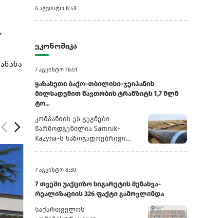
6 აგვისტო 8:48
,
ეკონომიკა
ანანა
7 აგვისტო 16:51
ყაზახეთი ბაქო-თბილისი-ჯეიჰანის
მილსადენით ნავთობის ტრანზიტს 1,7 მლნ
ტო...
კომპანიის ეს გეგმები
წარმოდგენილია Samruk-
Kazyna-ს საზოგადოებრივი
საბჭოს სხდომაზე წარდგენილ
პრეზენტაციაში, რომელსაც
რუსული სააგენტო
7 აგვისტო 8:30
„ინტერფაქსი“ ავრცელებს.2025
7 თვეში უაქციზო სიგარეტის შენახვა-
წლის განმავლობაში
რეალიზაციის 326 ფაქტი გამოვლინდა
„ყაზმუნაიგაზმა“ ბაქო-
თბილისი-ჯეიჰანის
საქართველოს
მილსადენით 1,3 მლნ ტონა