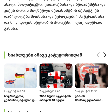
ახალი პოლიტიკური ვითარებისა და ბუდაპეშტსა და
კიევს შორის მიღწეული შეთანხმების შემდეგ, ეს
დაბრკოლება მოიხსნა და ევროკავშირმა უკრაინისა
და მოლდოვის წევრობის პროცესი ოფიციალურად
გახსნა.
სიახლეები ამავე კატეგორიიდან
7 აგვისტო 8:53
7 აგვისტო 7:40
5 აგვისტო 13:30
5
საფრანგეთი,
2008 წლის აგვისტოს
ენმ-ის
გერმანია, იტალია და
ომიდან 18 წელი
მმართველობითი
ბრიტანეთი: რუსეთმა
გავიდა - ფინეთი და
საბჭოს
უნდა შეწყვიტოს
ლატვია
ხელმძღვანელი