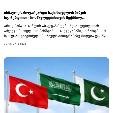
ისწავლე საზღვარგარეთ საქართველოს ბანკის
სტიპენდიით - მოსწავლეებისთვის შექმნილ
საერთაშორისო პროგრამაზე მიღება დაიწყო
პროგრამა 15-17 წლის ახალგაზრდებს შესაძლებლობას
აძლევს მსოფლიოს მასშტაბით 17 ქვეყანაში, 18 პარტნიორ
სკოლაში გააგრძელონ სწავლა.პროგრამაზე მიღება დაიწყო
და 30 სექტემბერს დასრულდება. რეგისტრაციისთვის
7 აგვისტო 11:22
ეწვიეთ ვებგვერდს. ინფორმაციისთვის, გაერთიანებული
მსოფლიო სკოლები (UWC) წარმოადგენს საერთაშორისო
საგანმანათლებლო მოძრაობას ახალგაზრდებისთვის,
რომლის მიზანია, განათლება გამოიყენოს როგორც ძალა
სხვადასხვა ერისა და კულტურის დასაახლოებლად და ამ
გზით შეუწყოს ხელი მშვიდობიანი და მდგრადი მომავლის
შექმნას. UWC მსოფლიოს სხვადასხვა კონტინენტის 18
საერთაშორისო სკოლასა და კოლეჯს აერთიანებს.
პროგრამის ფარგლებში სწავლება მიმდინარეობს 17
სხვადასხვა ქვეყანაში, მათ შორის − კანადაში, აშშ-ში,
ჩინეთში, იაპონიაში, ტაილანდში, გერმანიასა და
იტალიაში.საქართველოს ბანკმა UWC Georgia-სთან
თანამშრომლობა 2025 წელს დაიწყო და უკვე გამოავლინა 2
სტიპენდიატი. საქართველოს ბანკის მხარდაჭერით,