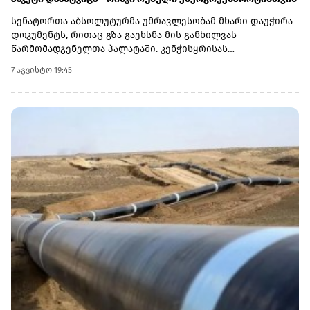
სენატორთა აბსოლუტურმა უმრავლესობამ მხარი დაუჭირა
დოკუმენტს, რითაც გზა გაეხსნა მის განხილვას
წარმომადგენელთა პალატაში. კენჭისყრისას
თავდაპირველი დათვლით დაფიქსირდა 68 ხმა 9-ის
7 აგვისტო 19:45
წინააღმდეგ კანონპროექტზე, სახელწოდებით „ლინდსი ო.
გრემის 2026 წლის სანქციების აქტი რუსეთისა და ირანის
წინააღმდეგ“. საბოლოო დათვლით შედეგი 86 ხმა 11-ის
წინააღმდეგ აღმოჩნდა.დოკუმენტს ახლა
წარმომადგენელთა პალატა განიხილავს, რის შემდეგაც მას
აშშ-ის პრეზიდენტმა დონალდ ტრამპმა უნდა მოაწეროს
ხელი. უცნობია, როდის განიხილავს კანონპროექტს
პალატა.კანონპროექტის ინიციატორად დასახელებულია
სენატორი ლინდსი გრემი, რომელიც 2026 წლის 11 ივლისს
გარდაიცვალა. „ეს კანონი პუტინს მტკივნეულ ადგილზე
ურტყამს“, - განაცხადა მისმა დამ დარლინ გრემ ნორდონმა,
რომელმაც სენატში მისი ადგილი დაიკავა.„დღეს ზელენსკი
ამას უკრაინიდან აკვირდება, ხოლო პუტინი - მოსკოვიდან“,
- განაცხადა სენატორმა რიჩარდ ბლუმენთალმა,
დემოკრატმა კონექტიკუტის შტატიდან, რომელიც სამხრეთ
კაროლინას აწგანსვენებულ სენატორ ლინდსი გრემთან
ერთად მუშაობდა სანქციების პაკეტზე. „მინდა ვიფიქრო,