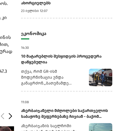
ოს.
ახორციელებს
23 ივლისი 12:07
 კი
ეკონომიკა
ვინის
მით,
14:30
ლურად
10 მატარებლის შესყიდვის პროცედურა
დაწყებულია
7.3
თქვა, რომ GR-ისმ
მოდერნიზაცია უნდა
განაგრძონ.„ბათუმამდე
ვიმგზავრეთ მატარებლით,
რომელიც ახალი სიჩქარით
მოძრაობს. მგზავრობის დრო
11:08
იყო 5,5 სთ შემცირებულია 4
აზერბაიჯანელი მძღოლები საქართველოს
სთ-მდე. ერთ წელში
საბაჟოზე შეფერხებაზე ჩივიან - ბაქომ...
ფუნდამენტური ცვლილებები
განხორციელდა. კიდევ
აზერბაიჯანის საელჩოში
ძალიან ბევრი რამ არის