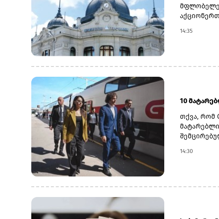
მფლობელებ
აქციონერთ
22 ოქტომბ
14:35
თარიღად 6
დასახელდა
გადასახდე
სებ-ის მი
მაჩვენებლ
ნოემბრის 
10 მატარე
თქვა, რომ 
მატარებლი
შემცირებუ
განხორციე
14:30
საზოგადოე
სათანადო 
კობახიძემ
ინფრასტრუ
მაგისტრალ
მოიხსნა.რ
კაპიტალურ