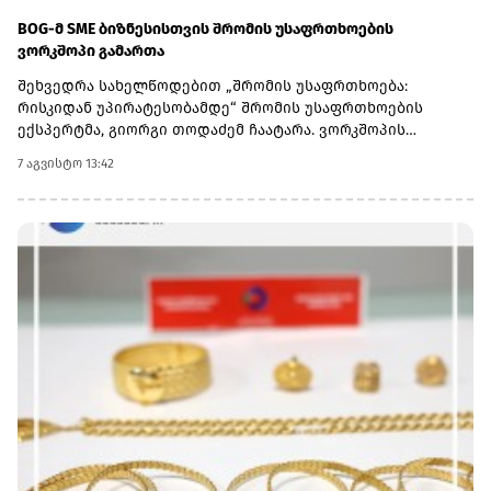
BOG-მ SME ბიზნესისთვის შრომის უსაფრთხოების
ვორკშოპი გამართა
შეხვედრა სახელწოდებით „შრომის უსაფრთხოება:
რისკიდან უპირატესობამდე“ შრომის უსაფრთხოების
ექსპერტმა, გიორგი თოდაძემ ჩაატარა. ვორკშოპის
ფარგლებში მონაწილეებმა მიიღეს პრაქტიკული ცოდნა
7 აგვისტო 13:42
იმის შესახებ, თუ როგორ იქცევა უსაფრთხოების
სტანდარტების დანერგვა ბიზნესის მდგრადი
განვითარების, ფინანსური სტაბილურობისა და
რეპუტაციის გაძლიერების ინსტრუმენტად.ღონისძიებაზე
განხილული იყო ისეთი მნიშვნელოვანი საკითხები,
როგორიცაა უსაფრთხოების ეკონომიკა და ინვესტიციის
უკუგება (ROI); როგორ გადაიქცეს უსაფრთხოება ბიზნესის
სტრატეგიულ უპირატესობად; თანამშრომელთა
რესურსების მართვა; ლიდერის როლი უსაფრთხოების
კულტურის ჩამოყალიბებაში და ნდობაზე დაფუძნებული
სამუშაო გარემოს შექმნა.მონაწილეებმა ასევე მიიღეს
პრაქტიკული რეკომენდაციები კრიზისების მართვისა და
ბიზნესის უწყვეტობის დაგეგმვის (BCP) მიმართულებით -
როგორ მოემზადონ კომპანიები ფორსმაჟორული
სიტუაციებისთვის და შეამცირონ შესაძლო ფინანსური თუ