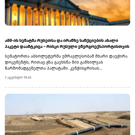
აშშ-ის სენატმა რუსეთსა და ირანზე სანქციების ახალი
პაკეტი დაამტკიცა – რისკი რუსული ენერგოექსპორტისთვის
სენატორთა აბსოლუტურმა უმრავლესობამ მხარი დაუჭირა
დოკუმენტს, რითაც გზა გაეხსნა მის განხილვას
წარმომადგენელთა პალატაში. კენჭისყრისას
თავდაპირველი დათვლით დაფიქსირდა 68 ხმა 9-ის
7 აგვისტო 19:45
წინააღმდეგ კანონპროექტზე, სახელწოდებით „ლინდსი ო.
გრემის 2026 წლის სანქციების აქტი რუსეთისა და ირანის
წინააღმდეგ“. საბოლოო დათვლით შედეგი 86 ხმა 11-ის
წინააღმდეგ აღმოჩნდა.დოკუმენტს ახლა
წარმომადგენელთა პალატა განიხილავს, რის შემდეგაც მას
აშშ-ის პრეზიდენტმა დონალდ ტრამპმა უნდა მოაწეროს
ხელი. უცნობია, როდის განიხილავს კანონპროექტს
პალატა.კანონპროექტის ინიციატორად დასახელებულია
სენატორი ლინდსი გრემი, რომელიც 2026 წლის 11 ივლისს
გარდაიცვალა. „ეს კანონი პუტინს მტკივნეულ ადგილზე