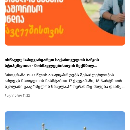
ისწავლე საზღვარგარეთ საქართველოს ბანკის
სტიპენდიით - მოსწავლეებისთვის შექმნილ
საერთაშორისო პროგრამაზე მიღება დაიწყო
პროგრამა 15-17 წლის ახალგაზრდებს შესაძლებლობას
აძლევს მსოფლიოს მასშტაბით 17 ქვეყანაში, 18 პარტნიორ
სკოლაში გააგრძელონ სწავლა.პროგრამაზე მიღება დაიწყო
და 30 სექტემბერს დასრულდება. რეგისტრაციისთვის
7 აგვისტო 11:22
ეწვიეთ ვებგვერდს. ინფორმაციისთვის, გაერთიანებული
მსოფლიო სკოლები (UWC) წარმოადგენს საერთაშორისო
საგანმანათლებლო მოძრაობას ახალგაზრდებისთვის,
რომლის მიზანია, განათლება გამოიყენოს როგორც ძალა
სხვადასხვა ერისა და კულტურის დასაახლოებლად და ამ
გზით შეუწყოს ხელი მშვიდობიანი და მდგრადი მომავლის