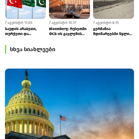
7 აგვისტო 11:05
7 აგვისტო 10:17
7 აგვისტო 8:15
7
საუდის არაბეთი,
Bloomberg: რუსეთში
გერმანია
თურქეთი და
ФСБ-ის გავლენის
მდინარეებში წყლის
პაკისტანი
ზრდა ელიტაში
დონის ვარდნის გამო
კოლექტიურ
შეშფოთებას იწვევს
ეკონომიკაში
სხვა სიახლეები
თავდაცვაზე
საგანგებო ზომებს
შეთანხმდნენ
იღებს