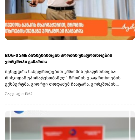
BOG-მ SME ბიზნესისთვის შრომის უსაფრთხოების
ვორკშოპი გამართა
შეხვედრა სახელწოდებით „შრომის უსაფრთხოება:
რისკიდან უპირატესობამდე“ შრომის უსაფრთხოების
ექსპერტმა, გიორგი თოდაძემ ჩაატარა. ვორკშოპის
ფარგლებში მონაწილეებმა მიიღეს პრაქტიკული ცოდნა
7 აგვისტო 13:42
იმის შესახებ, თუ როგორ იქცევა უსაფრთხოების
სტანდარტების დანერგვა ბიზნესის მდგრადი
განვითარების, ფინანსური სტაბილურობისა და
რეპუტაციის გაძლიერების ინსტრუმენტად.ღონისძიებაზე
განხილული იყო ისეთი მნიშვნელოვანი საკითხები,
როგორიცაა უსაფრთხოების ეკონომიკა და ინვესტიციის
უკუგება (ROI); როგორ გადაიქცეს უსაფრთხოება ბიზნესის