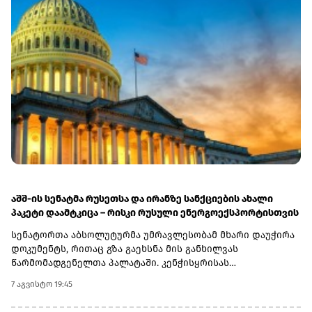
აშშ-ის სენატმა რუსეთსა და ირანზე სანქციების ახალი
პაკეტი დაამტკიცა – რისკი რუსული ენერგოექსპორტისთვის
სენატორთა აბსოლუტურმა უმრავლესობამ მხარი დაუჭირა
დოკუმენტს, რითაც გზა გაეხსნა მის განხილვას
წარმომადგენელთა პალატაში. კენჭისყრისას
თავდაპირველი დათვლით დაფიქსირდა 68 ხმა 9-ის
7 აგვისტო 19:45
წინააღმდეგ კანონპროექტზე, სახელწოდებით „ლინდსი ო.
გრემის 2026 წლის სანქციების აქტი რუსეთისა და ირანის