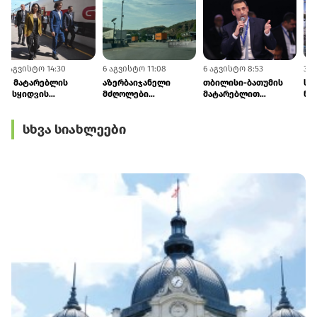
6 აგვისტო 14:30
6 აგვისტო 11:08
6 აგვისტო 8:53
3
10 მატარებლის
აზერბაიჯანელი
თბილისი-ბათუმის
შესყიდვის
მძღოლები
მატარებლით
პროცედურა
საქართველოს
მგზავრობის დრო 4
დაწყებულია
საბაჟოზე
საათამდე შემცირდა -
სხვა სიახლეები
შეფერხებაზე ჩივიან
ლაშა აბაშიძე
- ბაქომ თბილისს
დიპლომატიური
ნოტით მიმართა