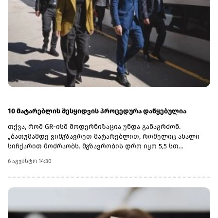
ნოემბრიდან 6 ნოემბრის ჩათვლით პერიოდს.
10 მატარებლის შესყიდვის პროცედურა დაწყებულია
თქვა, რომ GR-ისმ მოდერნიზაცია უნდა განაგრძონ.
„ბათუმამდე ვიმგზავრეთ მატარებლით, რომელიც ახალი
სიჩქარით მოძრაობს. მგზავრობის დრო იყო 5,5 სთ
შემცირებულია 4 სთ-მდე. ერთ წელში ფუნდამენტური
6 აგვისტო 14:30
ცვლილებები განხორციელდა. კიდევ ძალიან ბევრი რამ
არის დაგეგმილი, რაზეც საზოგადოებას პერიოდულად
ვაწვდიდით ინფორმაციას. ყველა რეფორმა სათანადო
ვადებში განხორციელდება“, - განაცხადა ირაკლი
კობახიძემ.მთავრობის ადმინისტრაციის ინფორმაციით,
გაუმჯობესდა GR-ის ინფრასტრუქტურა, სრულად