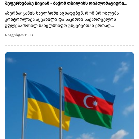
შეფერხებაზე ჩივიან - ბაქომ თბილისს დიპლომატიური
ნოტით მიმართა
აზერბაიჯანის საელჩოში აცხადებენ, რომ პრობლემა
კონტროლზეა აყვანილი და საკითხი საქართველოს
უფლებამოსილ სახელმწიფო უწყებებთან ერთად
შესწავლის პროცესშია.აზერბაიჯანული საინფორმაციო
6 აგვისტო 11:08
სააგენტო Report-ის ინფორმაციით, მძღოლები კვირებია
ელოდებიან საბაჟო პროცედურების დასრულებას
„სარფისა“ და „წითელი ხიდის“ სასაზღვრო-გამშვებ
პუნქტებზე, ასევე თბილისის გაფორმების ეკონომიკურ
ზონაში (გეზ).გადამზიდავების განცხადებით, მებაჟეები
შეჩერების კონკრეტულ მიზეზებს, ეხება ეს ტვირთს, წონას
თუ დოკუმენტაციას - არ განუმარტავენ.დაზარალებული
მძღოლები აცხადებენ, რომ პროცესი საგრძნობლად
გაჭიანურდა და ზოგ შემთხვევაში შეყოვნება თვეზე მეტს
შეადგენს: თეიმურ სულთანოვი: აცხადებს, რომ „სარფის“
გამშვებ პუნქტზე 15 დღეა იმყოფება. მას ჩამოართვეს
პასპორტი, მართვის მოწმობა და მანქანის საბუთები,
პასუხად კი მხოლოდ „დაელოდეთ“-ს ეუბნებიან. ელდენიზ
მამედლიევი: საქართველოში უკვე 45 დღეა ყოვნდება. მას
ქუთაისში წარმოებული და მეტალურგიისთვის
განკუთვნილი ქიმიური ნივთიერება გადაჰქონდა
აზერბაიჯანში. მისი თქმით, ავტომობილი საბაჟოზე