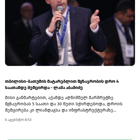
ენიჭება, რაც მოგების შანსს ზრდის.კამპანიაში
მონაწილეობა ემიგრანტებსაც შეუძლიათ. ამისთვის
საჭიროა, გზავნილი საკუთარ თავს გამოუგზავნონ, ხოლო
თანხა საქართველოს ბანკის მობილბანკის ან
ინტერნეტბანკის საშუალებით გაანაღდონ.გზავნილის
კამპანიის შესახებ ყველა საჭირო ინფორმაციას გაეცანით
ამ ბმულზე.(R)
თბილისი-ბათუმის მატარებლით მგზავრობის დრო 4
საათამდე შემცირდა - ლაშა აბაშიძე
მისი განმარტებით, აქამდე აღნიშნულ მარშრუტზე
მგზავრობას 5 საათი და 30 წუთი სჭირდებოდა, დროის
შემცირება კი ლიანდაგსა და ინფრასტრუქტურაზე
ჩატარებულმა კაპიტალურმა სამუშაოებმა გახადა
6 აგვისტო 8:53
შესაძლებელი.„ეს საკმაოდ მნიშვნელოვანი გაუმჯობესებაა.
ბოლო პერიოდის განმავლობაში, ლიანდაგსა და
ინფრასტრუქტურაზე მნიშვნელოვანი კაპიტალური