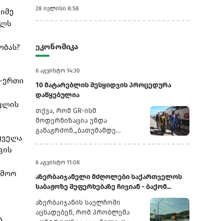
28 ივლისი 8:58
იმე
ელს
ეკონომიკა
ობას?
6 აგვისტო 14:30
თ-ერთი
10 მატარებლის შესყიდვის პროცედურა
დაწყებულია
ოფლის
თქვა, რომ GR-ისმ
მოდერნიზაცია უნდა
განაგრძონ.„ბათუმამდე
ყველა
ვიმგზავრეთ მატარებლით,
ვის
რომელიც ახალი სიჩქარით
მოძრაობს. მგზავრობის დრო
6 აგვისტო 11:08
იყო 5,5 სთ შემცირებულია 4
რმოო
აზერბაიჯანელი მძღოლები საქართველოს
სთ-მდე. ერთ წელში
საბაჟოზე შეფერხებაზე ჩივიან - ბაქომ...
ფუნდამენტური ცვლილებები
განხორციელდა. კიდევ
აზერბაიჯანის საელჩოში
ძალიან ბევრი რამ არის
აცხადებენ, რომ პრობლემა
ა
დაგეგმილი, რაზეც