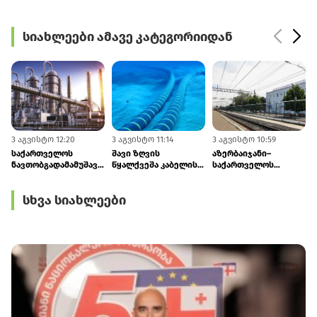
სიახლეები ამავე კატეგორიიდან
3 აგვისტო 12:20
3 აგვისტო 11:14
3 აგვისტო 10:59
3
საქართველოს
შავი ზღვის
აზერბაიჯანი–
ნავთობგადამამუშავებელი
წყალქვეშა კაბელის
საქართველოს
ქარხანა ყაზახეთისა
პროექტი
სარკინიგზო
და ლიბიის ნავთობზე
განვითარების
საზღვრის
სხვა სიახლეები
გადადის
ეტაპზე გადავიდა
გადაკვეთის პროცესი
დაჩქარდება