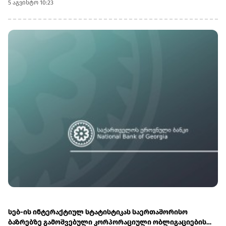
5 აგვისტო 10:23
შემდგარი ქვედანაყოფი თავისი 112-ე სარაკეტო ბრიგადის
შემადგენლობაში დააყენოს. შეიარაღების საბოლოო
მოცულობა, მათ შორის დამატებითი რაკეტებისა და
გამშვები დანადგარების მიწოდება, მომავალ თვეში
დაგეგმილ მოლაპარაკებებზე შეთანხმდება.უკრაინული
მხარის შეფასებით, რუსეთი ცდილობს ისარგებლოს
უკრაინის საჰაერო თავდაცვის სისტემების ნაკლებობით და
დარტყმები მძიმე ბალისტიკური რაკეტებით გაახშიროს,
რომელთა ჩამოგდებაც განსაკუთრებით რთულია.ივლისის
ბოლოს განხორციელებული შეტევა გახდა ჩრდილოეთ
კორეული ბალისტიკური რაკეტების გამოყენების პირველი
დაფიქსირებული შემთხვევა 2025 წლის აგვისტოს შემდეგ,
რისთვისაც სწორედ ახალი პარტიიდან მიღებული
რაკეტები გამოიყენეს. საერთო ჯამში, 2023 წლის ბოლოდან
2025 წლის აგვისტომდე ჩრდილოეთ კორეამ რუსეთს 150-ზე
მეტი ასეთი რაკეტა მიაწოდა.სარაკეტო ქვედანაყოფისა და
სამხედრო პერსონალის პირდაპირი განთავსება მოსკოვსა
და ფხენიანს შორის არსებული სამხედრო
თანამშრომლობის ახალ და უფრო მასშტაბურ ეტაპზე
გადასვლაზე მიუთითებს.
სებ-ის ინტერაქტიულ სტატისტიკას საერთაშორისო
ბაზრებზე გამოშვებული კორპორაციული ობლიგაციების