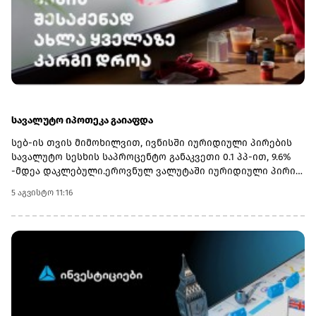
განახორციელებენ.მინისტრმა აღნიშნა, რომ რეგიონულ
უნივერსიტეტებში პრიორიტეტულ მიმართულებებად
სწორედ ვიწრო პროფილური სფეროები: პედაგოგიკა,
ტურიზმი და აგრარული პროგრამები განისაზღვრა, რის
გამოც იმ სასწავლებლებს, რომლებსაც ახალი
მიმართულებები დაემატათ, სტუდენტთა მიღების
კვოტებიც გაეზარდათ.
სავალუტო იპოთეკა გაიაფდა
სებ-ის თვის მიმოხილვით, ივნისში იურიდიული პირების
სავალუტო სესხის საპროცენტო განაკვეთი 0.1 პპ-ით, 9.6%
-მდეა დაკლებული.ეროვნულ ვალუტაში იურიდიული პირის
სესხზე პროცენტი 12.6%-ია, იპოთეკა - 11.5%-
5 აგვისტო 11:16
დან.მიმოხილვაშის ასევე სავალუტო დაკრედიტების
აჩქარებაზეა აღნიშნული, ტემპი 0.4 პპ-ით, 14.2%-მდე
გაიზარდა,ხოლო ეროვნული ვალუტით კი 0.2 პპ-
ით.ბანკების პორტფელში იპოთეკური სესხები 14.209 მლრდ
ლარია. მ.შ. 10 მლრდ ლარია ადგილობრივ ვალუტაში, 4.2
მლრდ ლარამდე ეკვივალენტი კი უცხოურ ვალუტაში..