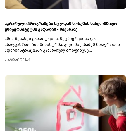
აგრარული პროგრამები სტუ-დან სოხუმის სახელმწიფო
უნივერსიტეტში გადადის - მიქანაძე
ამის შესახებ განათლების, მეცნიერებისა და
ახალგაზრდობის მინისტრმა, გივი მიქანაძემ მთავრობის
ადმინისტრაციაში გამართულ ბრიფინგზე
განაცხადა.მინისტრის განმარტებით, სოხუმის სახელმწიფო
5 აგვისტო 11:51
უნივერსიტეტის აგრარულმა პროგრამებმა განათლების
ხარისხის განვითარების ეროვნულ ცენტრში აკრედიტაციის
პროცესი უკვე წარმატებით გაიარეს. რაც შეეხება
სტუდენტებს, რომლებიც ამჟამად სწავლობენ სტუ-ის
აგრარულ მიმართულებებზე, ისინი სწავლას იმავე
უნივერსიტეტში დაასრულებენ.ამასთან, მიქანაძის თქმით,
უმაღლესი განათლების რეფორმის ფარგლებში
აკრედიტაცია გაიარა კიდევ ორმა რეგიონულმა
სასწავლებელმა - შოთა მესხიას სახელობის ზუგდიდის
სახელმწიფო უნივერსიტეტმა და სამცხე-ჯავახეთის
სახელმწიფო უნივერსიტეტმა, რომლებიც ტურიზმის
საგანმანათლებლო პროგრამებს