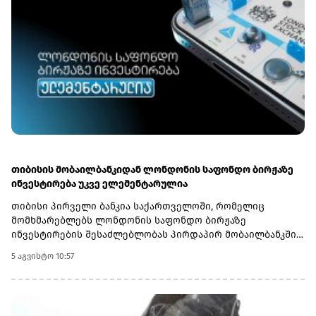
თიბისის მობაილბანკიდან ლონდონის საფონდო ბირჟაზე
ინვესტირება უკვე ელემენტარულია
თიბისი პირველი ბანკია საქართველოში, რომელიც
მომხმარებლებს ლონდონის საფონდო ბირჟაზე
ინვესტირების შესაძლებლობას პირდაპირ მობაილბანკში
სთავაზობს. ახლა მომხმარებლებს ამერიკისა და
5 აგვისტო 10:57
ლონდონის ბაზრებზე წარმოდგენილ კომპანიებში
ინვესტირება ერთი საინვესტიციო პლატფორმიდან
შეუძლიათ.ლონდონის ბირჟაზე ხელმისაწვდომია ისეთი
ცნობილი კომპანიების აქციები, როგორებიცაა Aston Martin,