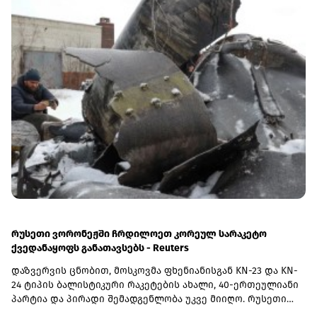
Asos, Burberry, Rolls-Royce Holdings და სხვა.თიბისის
საინვესტიციო პლატფორმაზე ანგარიშის გახსნას ერთ
წუთზე ნაკლები დრო სჭირდება. დღეს საინვესტიციო
პლატფორმის მეშვეობით, მომხმარებლებისთვის
ხელმისაწვდომ ამერიკულ აქციებთან და ETF-ებთან ერთად,
ლონდონის ბაზრის დამატებით საინვესტიციო
შესაძლებლობები კიდევ უფრო გაფართოვდა.ლონდონის
საფონდო ბირჟის დამატება კიდევ ერთი ნაბიჯია თიბისის
მიზნისკენ – ინვესტირების პროცესი მომხმარებლისთვის
უფრო მარტივი, სწრაფი და ხელმისაწვდომი
გახადოს.აღმოაჩინეთ ლონდონის საფონდო ბირჟა
პირდაპირ მობაილბანკში:
https://app.tbcbank.ge/YiId/vmpjqmpcგაითვალისწინეთ, ეს არ
არის ფინანსური რჩევა.(R)
რუსეთი ვორონეჟში ჩრდილოეთ კორეულ სარაკეტო
ქვედანაყოფს განათავსებს - Reuters
დაზვერვის ცნობით, მოსკოვმა ფხენიანისგან KN-23 და KN-
24 ტიპის ბალისტიკური რაკეტების ახალი, 40-ერთეულიანი
პარტია და პირადი შემადგენლობა უკვე მიიღო. რუსეთი
გეგმავს, რომ დაახლოებით 90 ჩრდილოეთ კორეელისგან