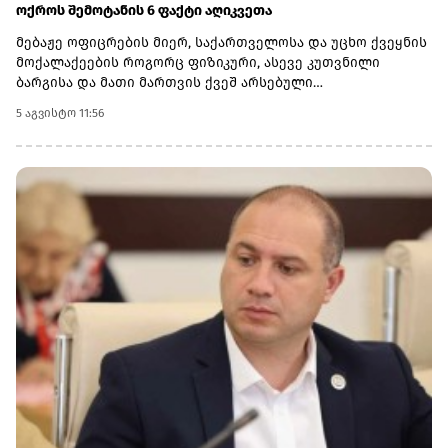
ოქროს შემოტანის 6 ფაქტი აღიკვეთა
მებაჟე ოფიცრების მიერ, საქართველოსა და უცხო ქვეყნის
მოქალაქეების როგორც ფიზიკური, ასევე კუთვნილი
ბარგისა და მათი მართვის ქვეშ არსებული
ავტოსატრანსპორტო საშუალებების დეტალური
5 აგვისტო 11:56
დათვალიერების შედეგად ჯამში -782 გრამი ოქროს
ნაკეთობები აღმოაჩინეს.არადეკლარირებული საქონლის
საერთო საბაჟო ღირებულებამ ჯამში 169 776 ლარი
შეადგინა.6 კანონდამრღვევი მოქალაქის მიმართ, საქმის
მასალები შემდგომი რეაგირების მიზნით, საქართველოს
ფინანსთა სამინისტროს საგამოძიებო სამსახურს
გადაეგზავნა.