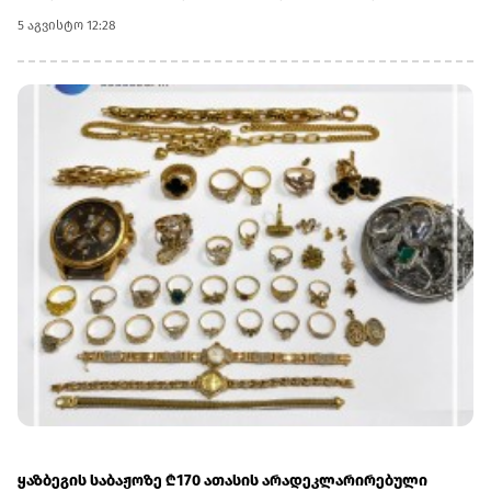
ბრიტანეთში სურთ, აქვთ შესაძლებლობა, შეავსონ
5 აგვისტო 12:28
განაცხადი, გახდნენ საქართველოს ბანკის სტიპენდიატები
და ისწავლონ სასურველ უნივერსიტეტში სრული
დაფინანსებით.დიდ ბრიტანეთში სწავლის მსურველებმა, 6
ოქტომბრამდე უნდა შეავსონ განაცხადი
ბმულზე.აღსანიშნავია ისიც, რომ საქართველოს ბანკის
სტიპენდია ფარავს როგორც ერთწლიან სამაგისტრო
საფეხურზე სწავლის, ასევე მასთან დაკავშირებულ ყველა
აუცილებელ ხარჯს.პროგრამის ფარგლებში უკვე
გამოვლინდა საქართველოს ბანკის 30-ზე მეტი
სტიპენდიატი და მათი რაოდენობა კი ყოველწლიურად
იზრდება.შეგახსენებთ, რომ საქართველოს ბანკი უკვე 10
წელზე მეტია CHEVENING-ის სასტიპენდიო პროგრამის
პარტნიორია.საქართველოს ბანკის მიერ
განხორციელებული საგანმანათლებლო პროგრამების
შესახებ დეტალური ინფორმაციის მისაღებად ეწვიეთ
ვებგვერდს.(R)
ყაზბეგის საბაჟოზე ₾170 ათასის არადეკლარირებული