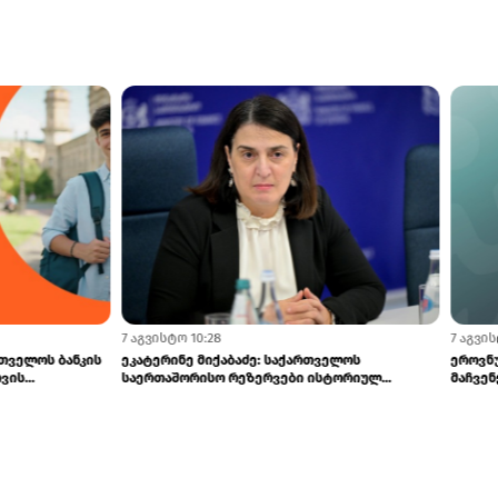
0
7 აგვისტო 13:42
ა და sCool Card-ზე ქუთაისში
BOG-მ SME ბიზნესისთვის შრომის
შეღავათიანი ტარი...
უსაფრთხოების ვორკშოპი გამართა