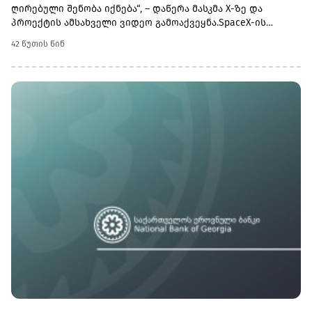
ღირებული შენობა იქნება“, – დაწერა მასკმა X-ზე და
პროექტის ამსახველი ვიდეო გამოაქვეყნა.SpaceX-ის
ვებგვერდზე გამოქვეყნებული ინფორმაციის მიხედვით,
42 წუთის წინ
ქარხნის ფართობი დაახლოებით 9.3 მილიონ კვადრატულ
მეტრს შეადგენს, რაც Terafab-ს მსოფლიოში ჩიპების
წარმოების უდიდეს ქარხანად აქცევს.კომპანიის
ინფორმაციით, ქარხანაში წარმოებული ჩიპები
გამოყენებული იქნება ჰუმანოიდ რობოტ Optimus-ში,
რობოტიზებულ ტაქსებში Cybercab-სა და SpaceX-ის
კოსმოსურ მონაცემთა ცენტრებში.Terafab-ის პროექტი
ჩიპების წარმოების მიმართულებით SpaceX-ისა და Tesla-ს
ტექნოლოგიური ინფრასტრუქტურის გაფართოებას
უკავშირდება.