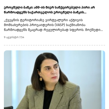
ეროვნული ბანკი: აშშ-ის მიერ სანქცირებული პირი არ
წარმოადგენს საქართველოს ეროვნული ბანკის
რეგულირებულ სუბიექტს
„ქვეყნის ტერიტორიაზე ვირტუალური აქტივის
მომსახურების პროვაიდერის (VASP) საქმიანობა
წარმოადგენს მკაცრად რეგულირებად სფეროს. მოქმედი
კანონმდებლობის შესაბამისად, ნებისმიერი პირი,
9 აგვისტო 7:54
რომელიც ახორციელებს ამ ტიპის საქმიანობას, უნდა
გაიაროს სავალდებულო რეგისტრაცია საქართველოს
ეროვნულ ბანკში.ხაზგასმით აღვნიშნავთ, რომ აშშ-ის
სახაზინო დეპარტამენტის უცხოური აქტივების
კონტროლის ოფისის (OFAC) მიერ სანქცირებულ სუბიექტს -
შპს „შელბითს“ (SHPS SHELBIT) - ვირტუალური აქტივის
მომსახურების პროვაიდერად რეგისტრაციის თაობაზე
საქართველოს ეროვნული ბანკისთვის არ მოუმართავს და
შესაბამისად ის არ წარმოადგენს სებ-ის მიერ
რეგულირებულ სუბიექტს.ამასთან, სამეწარმეო რეესტრის
მონაცემების თანახმად, აღნიშნულ კომპანიას გაუქმებული
აქვს რეგისტრაცია.კიდევ ერთხელ ხაზგასმით აღვნიშნავთ,
რომ საქართველოს ეროვნული ბანკის მარეგულირებელი
ჩარჩო აწესებს ბაზარზე შესვლისა და ოპერირების მკაცრ
მოთხოვნებს და წარმოადგენს მნიშვნელოვან ფილტრს