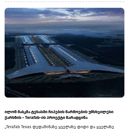
მილსადენის კონსორციუმის (CPC) ტერმინალია.კვირა
დილით სრუტე გაიარა ასევე კონტეინერმზიდმა Mehmet
Kahveci A-მ, რომელიც ასევე ნოვოროსიისკისკენ
მიემართებოდა.მანამდე თურქეთის სანაპირო
უსაფრთხოების გენერალური სამმართველო უკრაინისა და
რუსეთის პორტებისკენ მიმავალ გემებს ატყობინებდა, რომ
სატრანზიტო ნებართვების გაცემა დროებით შეჩერებული
იყო.სრუტეებით მოძრაობის აღდგენა მნიშვნელოვანია
შავი ზღვის სავაჭრო და ენერგეტიკული ლოგისტიკისთვის,
მათ შორის ნოვოროსიისკის მიმართულებით, სადაც
კასპიის მილსადენის კონსორციუმის ტერმინალი
მდებარეობს. სწორედ ამ მილსადენით ხორციელდება
ყაზახური ნავთობის დიდი ნაწილის ექსპორტი
საერთაშორისო ბაზრებზე.
ილონ მასკმა ტეხასში ჩიპების წარმოების უმსხვილესი
ქარხნის – Terafab-ის პროექტი წარადგინა
„Terafab Texas დედამიწაზე ყველაზე დიდი და ყველაზე