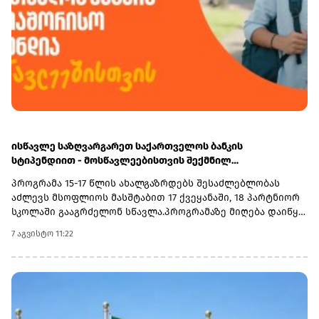
ისწავლე საზღვარგარეთ საქართველოს ბანკის
სტიპენდიით - მოსწავლეებისთვის შექმნილ
საერთაშორისო პროგრამაზე მიღება დაიწყო
პროგრამა 15-17 წლის ახალგაზრდებს შესაძლებლობას
აძლევს მსოფლიოს მასშტაბით 17 ქვეყანაში, 18 პარტნიორ
სკოლაში გააგრძელონ სწავლა.პროგრამაზე მიღება დაიწყო
და 30 სექტემბერს დასრულდება. რეგისტრაციისთვის
7 აგვისტო 11:22
ეწვიეთ ვებგვერდს. ინფორმაციისთვის, გაერთიანებული
მსოფლიო სკოლები (UWC) წარმოადგენს საერთაშორისო
საგანმანათლებლო მოძრაობას ახალგაზრდებისთვის,
რომლის მიზანია, განათლება გამოიყენოს როგორც ძალა
სხვადასხვა ერისა და კულტურის დასაახლოებლად და ამ
გზით შეუწყოს ხელი მშვიდობიანი და მდგრადი მომავლის