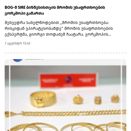
BOG-მ SME ბიზნესისთვის შრომის უსაფრთხოების
ვორკშოპი გამართა
შეხვედრა სახელწოდებით „შრომის უსაფრთხოება:
რისკიდან უპირატესობამდე“ შრომის უსაფრთხოების
ექსპერტმა, გიორგი თოდაძემ ჩაატარა. ვორკშოპის
ფარგლებში მონაწილეებმა მიიღეს პრაქტიკული ცოდნა
7 აგვისტო 13:42
იმის შესახებ, თუ როგორ იქცევა უსაფრთხოების
სტანდარტების დანერგვა ბიზნესის მდგრადი
განვითარების, ფინანსური სტაბილურობისა და
რეპუტაციის გაძლიერების ინსტრუმენტად.ღონისძიებაზე
განხილული იყო ისეთი მნიშვნელოვანი საკითხები,
როგორიცაა უსაფრთხოების ეკონომიკა და ინვესტიციის
უკუგება (ROI); როგორ გადაიქცეს უსაფრთხოება ბიზნესის
სტრატეგიულ უპირატესობად; თანამშრომელთა
რესურსების მართვა; ლიდერის როლი უსაფრთხოების
კულტურის ჩამოყალიბებაში და ნდობაზე დაფუძნებული
სამუშაო გარემოს შექმნა.მონაწილეებმა ასევე მიიღეს
პრაქტიკული რეკომენდაციები კრიზისების მართვისა და
ბიზნესის უწყვეტობის დაგეგმვის (BCP) მიმართულებით -
როგორ მოემზადონ კომპანიები ფორსმაჟორული
სიტუაციებისთვის და შეამცირონ შესაძლო ფინანსური თუ