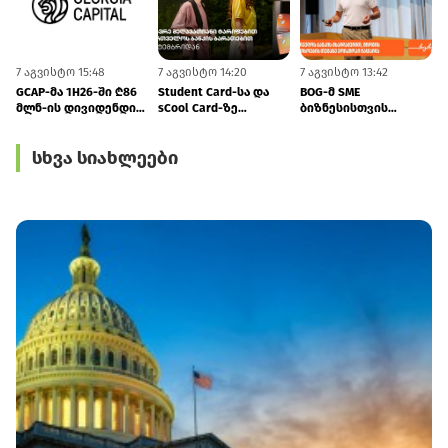
7 აგვისტო 15:48
7 აგვისტო 14:20
7 აგვისტო 13:42
7
GCAP-მა 1H26-ში ₾86
Student Card-სა და
BOG-მ SME
მლნ-ის დივიდენდი
sCool Card-ზე
ბიზნესისთვის
მიიღო
ქუთაისში
შრომის
ტრანსპორტზე
უსაფრთხოების
სხვა სიახლეები
შეღავათიანი ტარიფი
ვორკშოპი გამართა
იმოქმედებს