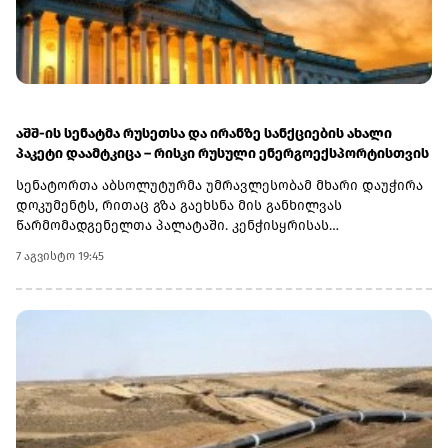
აშშ-ის სენატმა რუსეთსა და ირანზე სანქციების ახალი
პაკეტი დაამტკიცა – რისკი რუსული ენერგოექსპორტისთვის
სენატორთა აბსოლუტურმა უმრავლესობამ მხარი დაუჭირა
დოკუმენტს, რითაც გზა გაეხსნა მის განხილვას
წარმომადგენელთა პალატაში. კენჭისყრისას
თავდაპირველი დათვლით დაფიქსირდა 68 ხმა 9-ის
7 აგვისტო 19:45
წინააღმდეგ კანონპროექტზე, სახელწოდებით „ლინდსი ო.
გრემის 2026 წლის სანქციების აქტი რუსეთისა და ირანის
წინააღმდეგ“. საბოლოო დათვლით შედეგი 86 ხმა 11-ის
წინააღმდეგ აღმოჩნდა.დოკუმენტს ახლა
წარმომადგენელთა პალატა განიხილავს, რის შემდეგაც მას
აშშ-ის პრეზიდენტმა დონალდ ტრამპმა უნდა მოაწეროს
ხელი. უცნობია, როდის განიხილავს კანონპროექტს
პალატა.კანონპროექტის ინიციატორად დასახელებულია
სენატორი ლინდსი გრემი, რომელიც 2026 წლის 11 ივლისს
გარდაიცვალა. „ეს კანონი პუტინს მტკივნეულ ადგილზე