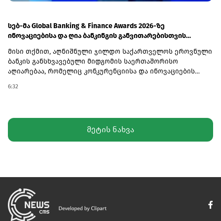
აღკვეთას ითვალისწინებს.
სებ-მა Global Banking & Finance Awards 2026-ზე
ინოვაციებისა და ღია ბანკინგის განვითარებისთვის
ჯილდო მოიპოვა
მისი თქმით, აღნიშნული ჯილდო საქართველოს ეროვნული
ბანკის განსხვავებული მიდგომის საერთაშორისო
აღიარებაა, რომელიც კონკურენციისა და ინოვაციების
ხელშეწყობას ეფუძნება.„როგორც წესი, ისეთ
6:32
კონცენტრირებულ ბაზრებზე, როგორიც საქართველოს
საბანკო სისტემაა, სხვა ქვეყნის რეგულატორები უფრო
უხეში ინტერვენციების მექანიზმებს იყენებენ, ჩვენ კი
პირველადი ხელშესახები შედეგები ე.წ. არაქირურგიული
მეტის ნახვა
მეთოდებით მივიღეთ", - აღნიშნა ვარლამ
ებანოიძემ.მისივე შეფასებით, ამ შედეგების მიღწევაში
მნიშვნელოვანი როლი შეასრულა რეგულირების
ლაბორატორიამ (Regulatory Sandbox), რომელიც ახალ
კომპანიებს ტექნოლოგიების რეალურ გარემოში გამოცდის
შესაძლებლობას აძლევს, ასევე ღია ბანკინგის
ინფრასტრუქტურამ, რომელმაც გადახდებისა და
მონაცემთა გაცვლის ალტერნატიული მექანიზმები
შექმნა.ვარლამ ებანოიძის განცხადებით, ამ
ინსტრუმენტების ერთობლიობამ ბაზარზე ახალი