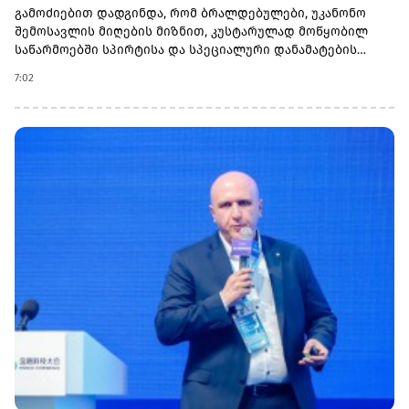
გამოძიებით დადგინდა, რომ ბრალდებულები, უკანონო
შემოსავლის მიღების მიზნით, კუსტარულად მოწყობილ
საწარმოებში სპირტისა და სპეციალური დანამატების
გამოყენებით სისტემატურად ამზადებდნენ ცნობილი
7:02
ბრენდების ფალსიფიცირებულ ვისკისა და სხვა
ალკოჰოლურ სასმელებს. აღნიშნული პროდუქცია ყალბი
აქციზური მარკებით აჭარის რეგიონში მაღაზიებსა და
ბარებში რეალიზდებოდა.ჩატარებული საგამოძიებო
მოქმედებების შედეგად, კუსტარული საწარმოებიდან და
სარეალიზაციო ობიექტებიდან ამოღებულია
ფალსიფიცირებული ვისკი და არაყი, დიდი ოდენობით
სხვადასხვა ბრენდის მეორადი ბოთლები, გაურკვეველი
წარმოშობის სპირტიანი სასმელი, ყალბი აქციზური
მარკები, ასევე მათი დასამზადებელი ტექნიკა.ამ ეტაპზე
ინტენსიურად მიმდინარეობს საგამოძიებო მოქმედებები
სარეალიზაციო ქსელიდან ფალსიფიცირებული
ალკოჰოლური სასმელების ამოღებისა და დანაშაულში
მონაწილე სხვა პირების გამოვლენის მიზნით.გამოძიება
მიმდინარეობს საქართველოს სისხლის სამართლის
კოდექსის 197-ე მუხლის პირველი ნაწილით, 197¹ მუხლითა
და 200¹ მუხლის მე-2 ნაწილის „ბ“ ქვეპუნქტით, რაც
სასჯელის სახით 4-დან 6 წლამდე ვადით თავისუფლების