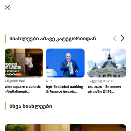
(R)
სიახლეები ამავე კატეგორიიდან
4 წუთის წინ
6:32
6 აგვისტო 14:35
6
Wine Square X Lunatic
სებ-მა Global Banking
TBC 2Q26 - ში თითო
ერთმანეთის
& Finance Awards
აქციაზე ₾1.76
მხარდასაჭერად |
2026-ზე
დივიდენდს
მცირე ბიზნესის
ინოვაციებისა და ღია
ანაწილებს
სხვა სიახლეები
ჯაჭვი გრძელდება
ბანკინგის
განვითარებისთვის
ჯილდო მოიპოვა