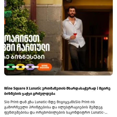
Wine Square X Lunatic ერთმანეთის მხარდასაჭერად | მცირე
ბიზნესის ჯაჭვი გრძელდება
Sio Print-დან გზა Lunatic-მდე მიგიყვანსSio Print-ის
გამორჩეული პრინტებისა და ილუსტრაციების შემდეგ
ფუნთუშებისა და ორცხობილების საკონდიტრო Lunatic-