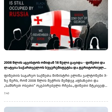
მოძრაობის აკრძალვაზე იმ ტვირთებისთვის, რომლებზეც
შექმნილმა ვითარებამ ყველაზე მეტად იმოქმედა.მისივე
ინფორმაციით, ამ საკითხზე უკვე გაიმართა
კონსულტაციები გერმანიის 16 ფედერალური მიწის
ტრანსპორტის მინისტრებთან და, მისი შეფასებით, ყველა
მათგანი მზად არის საჭიროების შემთხვევაში დროებით
შეაჩეროს შესაბამისი შეზღუდვები.
2008 წლის აგვისტოს ომიდან 18 წელი გავიდა - ფინეთი და
ლატვია საქართველოს სუვერენიტეტსა და ტერიტორიულ
მთლიანობას მხარს უჭერენ
ფინეთის საგარეო საქმეთა მინისტრი ელინა ვალტონენი X-
ზე წერს, რომ 2008 წლის შეჭრის შემდეგ აფხაზეთი და
„სამხრეთ ოსეთი“ ოკუპირებული რჩება.„ფინეთი მტკიცედ
უჭერს მხარს საქართველოს სუვერენიტეტსა და
7:40
ტერიტორიულ მთლიანობას. მოვუწოდებთ რუსეთს,
შეასრულოს 2008 წლის ცეცხლის შეწყვეტის შეთანხმებით
ნაკისრი ვალდებულებები“, - აცხადებს
ვალტონენი.საქართველოსადმი მხარდამჭერი განცხადება