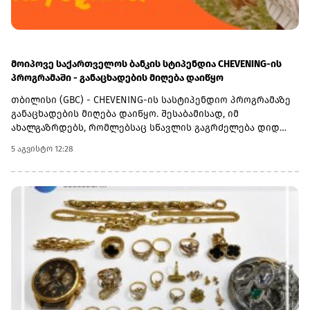
მოიპოვე საქართველოს ბანკის სტიპენდია CHEVENING-ის
პროგრამაში - განაცხადების მიღება დაიწყო
თბილისი (GBC) - CHEVENING-ის სასტიპენდიო პროგრამაზე
განაცხადების მიღება დაიწყო. შესაბამისად, იმ
ახალგაზრდებს, რომლებსაც სწავლის გაგრძელება დიდ
ბრიტანეთში სურთ, აქვთ შესაძლებლობა, შეავსონ
5 აგვისტო 12:28
განაცხადი, გახდნენ საქართველოს ბანკის სტიპენდიატები
და ისწავლონ სასურველ უნივერსიტეტში სრული
დაფინანსებით.დიდ ბრიტანეთში სწავლის მსურველებმა, 6
ოქტომბრამდე უნდა შეავსონ განაცხადი
ბმულზე.აღსანიშნავია ისიც, რომ საქართველოს ბანკის
სტიპენდია ფარავს როგორც ერთწლიან სამაგისტრო
საფეხურზე სწავლის, ასევე მასთან დაკავშირებულ ყველა
აუცილებელ ხარჯს.პროგრამის ფარგლებში უკვე
გამოვლინდა საქართველოს ბანკის 30-ზე მეტი
სტიპენდიატი და მათი რაოდენობა კი ყოველწლიურად
იზრდება.შეგახსენებთ, რომ საქართველოს ბანკი უკვე 10
წელზე მეტია CHEVENING-ის სასტიპენდიო პროგრამის