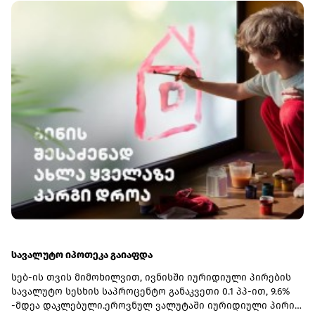
სტუდენტებს, რომლებიც ამჟამად სწავლობენ სტუ-ის
აგრარულ მიმართულებებზე, ისინი სწავლას იმავე
უნივერსიტეტში დაასრულებენ.ამასთან, მიქანაძის თქმით,
უმაღლესი განათლების რეფორმის ფარგლებში
აკრედიტაცია გაიარა კიდევ ორმა რეგიონულმა
სასწავლებელმა - შოთა მესხიას სახელობის ზუგდიდის
სახელმწიფო უნივერსიტეტმა და სამცხე-ჯავახეთის
სახელმწიფო უნივერსიტეტმა, რომლებიც ტურიზმის
საგანმანათლებლო პროგრამებს
განახორციელებენ.მინისტრმა აღნიშნა, რომ რეგიონულ
უნივერსიტეტებში პრიორიტეტულ მიმართულებებად
სწორედ ვიწრო პროფილური სფეროები: პედაგოგიკა,
ტურიზმი და აგრარული პროგრამები განისაზღვრა, რის
გამოც იმ სასწავლებლებს, რომლებსაც ახალი
მიმართულებები დაემატათ, სტუდენტთა მიღების
კვოტებიც გაეზარდათ.
სავალუტო იპოთეკა გაიაფდა
სებ-ის თვის მიმოხილვით, ივნისში იურიდიული პირების
სავალუტო სესხის საპროცენტო განაკვეთი 0.1 პპ-ით, 9.6%
-მდეა დაკლებული.ეროვნულ ვალუტაში იურიდიული პირის