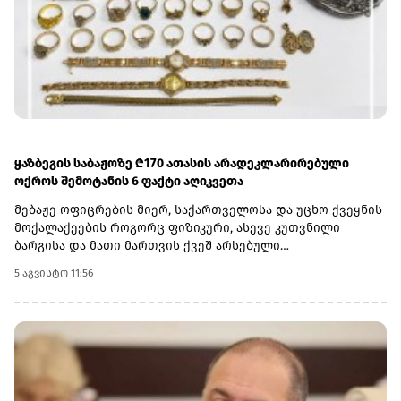
პარტნიორია.საქართველოს ბანკის მიერ
განხორციელებული საგანმანათლებლო პროგრამების
შესახებ დეტალური ინფორმაციის მისაღებად ეწვიეთ
ვებგვერდს.(R)
ყაზბეგის საბაჟოზე ₾170 ათასის არადეკლარირებული
ოქროს შემოტანის 6 ფაქტი აღიკვეთა
მებაჟე ოფიცრების მიერ, საქართველოსა და უცხო ქვეყნის
მოქალაქეების როგორც ფიზიკური, ასევე კუთვნილი
ბარგისა და მათი მართვის ქვეშ არსებული
ავტოსატრანსპორტო საშუალებების დეტალური
5 აგვისტო 11:56
დათვალიერების შედეგად ჯამში -782 გრამი ოქროს
ნაკეთობები აღმოაჩინეს.არადეკლარირებული საქონლის
საერთო საბაჟო ღირებულებამ ჯამში 169 776 ლარი
შეადგინა.6 კანონდამრღვევი მოქალაქის მიმართ, საქმის
მასალები შემდგომი რეაგირების მიზნით, საქართველოს
ფინანსთა სამინისტროს საგამოძიებო სამსახურს
გადაეგზავნა.