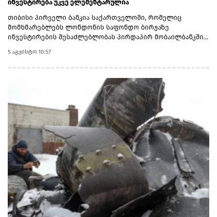
ინვესტირება უკვე ელემენტარულია
თიბისი პირველი ბანკია საქართველოში, რომელიც
მომხმარებლებს ლონდონის საფონდო ბირჟაზე
ინვესტირების შესაძლებლობას პირდაპირ მობაილბანკში
სთავაზობს. ახლა მომხმარებლებს ამერიკისა და
5 აგვისტო 10:57
ლონდონის ბაზრებზე წარმოდგენილ კომპანიებში
ინვესტირება ერთი საინვესტიციო პლატფორმიდან
შეუძლიათ.ლონდონის ბირჟაზე ხელმისაწვდომია ისეთი
ცნობილი კომპანიების აქციები, როგორებიცაა Aston Martin,
Asos, Burberry, Rolls-Royce Holdings და სხვა.თიბისის
საინვესტიციო პლატფორმაზე ანგარიშის გახსნას ერთ
წუთზე ნაკლები დრო სჭირდება. დღეს საინვესტიციო
პლატფორმის მეშვეობით, მომხმარებლებისთვის
ხელმისაწვდომ ამერიკულ აქციებთან და ETF-ებთან ერთად,
ლონდონის ბაზრის დამატებით საინვესტიციო
შესაძლებლობები კიდევ უფრო გაფართოვდა.ლონდონის
საფონდო ბირჟის დამატება კიდევ ერთი ნაბიჯია თიბისის
მიზნისკენ – ინვესტირების პროცესი მომხმარებლისთვის
უფრო მარტივი, სწრაფი და ხელმისაწვდომი
გახადოს.აღმოაჩინეთ ლონდონის საფონდო ბირჟა
პირდაპირ მობაილბანკში:
https://app.tbcbank.ge/YiId/vmpjqmpcგაითვალისწინეთ, ეს არ