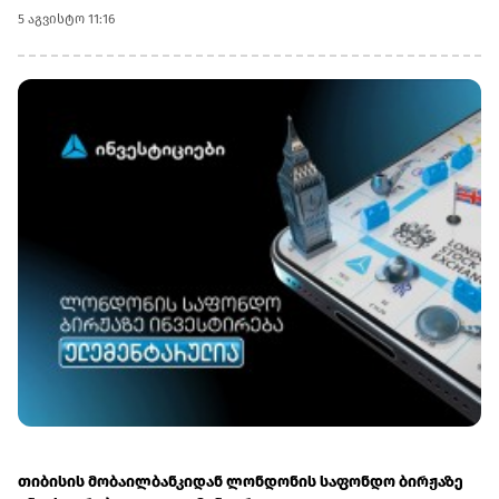
სესხზე პროცენტი 12.6%-ია, იპოთეკა - 11.5%-
5 აგვისტო 11:16
დან.მიმოხილვაშის ასევე სავალუტო დაკრედიტების
აჩქარებაზეა აღნიშნული, ტემპი 0.4 პპ-ით, 14.2%-მდე
გაიზარდა,ხოლო ეროვნული ვალუტით კი 0.2 პპ-
ით.ბანკების პორტფელში იპოთეკური სესხები 14.209 მლრდ
ლარია. მ.შ. 10 მლრდ ლარია ადგილობრივ ვალუტაში, 4.2
მლრდ ლარამდე ეკვივალენტი კი უცხოურ ვალუტაში..
თიბისის მობაილბანკიდან ლონდონის საფონდო ბირჟაზე