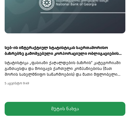
რაკეტები გამოიყენეს. საერთო ჯამში, 2023 წლის ბოლოდან
2025 წლის აგვისტომდე ჩრდილოეთ კორეამ რუსეთს 150-ზე
მეტი ასეთი რაკეტა მიაწოდა.სარაკეტო ქვედანაყოფისა და
სამხედრო პერსონალის პირდაპირი განთავსება მოსკოვსა
და ფხენიანს შორის არსებული სამხედრო
თანამშრომლობის ახალ და უფრო მასშტაბურ ეტაპზე
გადასვლაზე მიუთითებს.
სებ-ის ინტერაქტიულ სტატისტიკას საერთაშორისო
ბაზრებზე გამოშვებული კორპორაციული ობლიგაციების
რეპორტი დაემატა
სტატისტიკა „ფასიანი ქაღალდების ბაზრის“ კატეგორიაში
განთავსდა და მოიცავს ქართული კომპანიებისა (მათ
შორის სახელმწიფო საწარმოების) და მათი მფლობელი
სუბიექტების მიერ საერთაშორისო ბაზრებზე გამოშვებული
5 აგვისტო 9:49
კორპორაციული ობლიგაციების შესახებ
ინფორმაციას.პლატფორმა მომხმარებლებს საშუალებას
აძლევს მონაცემები დაამუშაონ და გააანალიზონ
სხვადასხვა ჭრილში, მათ შორის ვალუტის, ვადიანობის,
მეტის ნახვა
ეკონომიკური სექტორისა და სხვა პარამეტრების
მიხედვით.მონაცემები ყოველთვიურად განახლდება და
ხელმისაწვდომი იქნება ქართულ და ინგლისურ
ენებზე.წარმოდგენილი ინფორმაცია საქართველოს