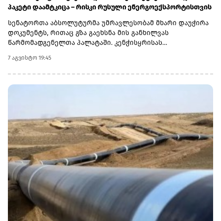
პაკეტი დაამტკიცა – რისკი რუსული ენერგოექსპორტისთვის
სენატორთა აბსოლუტურმა უმრავლესობამ მხარი დაუჭირა
დოკუმენტს, რითაც გზა გაეხსნა მის განხილვას
წარმომადგენელთა პალატაში. კენჭისყრისას
თავდაპირველი დათვლით დაფიქსირდა 68 ხმა 9-ის
7 აგვისტო 19:45
წინააღმდეგ კანონპროექტზე, სახელწოდებით „ლინდსი ო.
გრემის 2026 წლის სანქციების აქტი რუსეთისა და ირანის
წინააღმდეგ“. საბოლოო დათვლით შედეგი 86 ხმა 11-ის
წინააღმდეგ აღმოჩნდა.დოკუმენტს ახლა
წარმომადგენელთა პალატა განიხილავს, რის შემდეგაც მას
აშშ-ის პრეზიდენტმა დონალდ ტრამპმა უნდა მოაწეროს
ხელი. უცნობია, როდის განიხილავს კანონპროექტს
პალატა.კანონპროექტის ინიციატორად დასახელებულია
სენატორი ლინდსი გრემი, რომელიც 2026 წლის 11 ივლისს
გარდაიცვალა. „ეს კანონი პუტინს მტკივნეულ ადგილზე
ურტყამს“, - განაცხადა მისმა დამ დარლინ გრემ ნორდონმა,
რომელმაც სენატში მისი ადგილი დაიკავა.„დღეს ზელენსკი
ამას უკრაინიდან აკვირდება, ხოლო პუტინი - მოსკოვიდან“,
- განაცხადა სენატორმა რიჩარდ ბლუმენთალმა,
დემოკრატმა კონექტიკუტის შტატიდან, რომელიც სამხრეთ
კაროლინას აწგანსვენებულ სენატორ ლინდსი გრემთან
ერთად მუშაობდა სანქციების პაკეტზე. „მინდა ვიფიქრო,