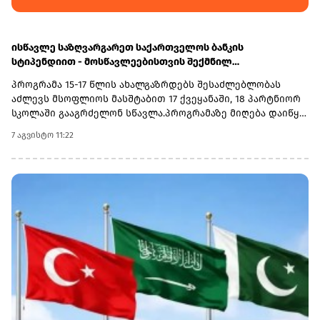
ისწავლე საზღვარგარეთ საქართველოს ბანკის
სტიპენდიით - მოსწავლეებისთვის შექმნილ
საერთაშორისო პროგრამაზე მიღება დაიწყო
პროგრამა 15-17 წლის ახალგაზრდებს შესაძლებლობას
აძლევს მსოფლიოს მასშტაბით 17 ქვეყანაში, 18 პარტნიორ
სკოლაში გააგრძელონ სწავლა.პროგრამაზე მიღება დაიწყო
და 30 სექტემბერს დასრულდება. რეგისტრაციისთვის
7 აგვისტო 11:22
ეწვიეთ ვებგვერდს. ინფორმაციისთვის, გაერთიანებული
მსოფლიო სკოლები (UWC) წარმოადგენს საერთაშორისო
საგანმანათლებლო მოძრაობას ახალგაზრდებისთვის,
რომლის მიზანია, განათლება გამოიყენოს როგორც ძალა
სხვადასხვა ერისა და კულტურის დასაახლოებლად და ამ
გზით შეუწყოს ხელი მშვიდობიანი და მდგრადი მომავლის
შექმნას. UWC მსოფლიოს სხვადასხვა კონტინენტის 18
საერთაშორისო სკოლასა და კოლეჯს აერთიანებს.
პროგრამის ფარგლებში სწავლება მიმდინარეობს 17
სხვადასხვა ქვეყანაში, მათ შორის − კანადაში, აშშ-ში,
ჩინეთში, იაპონიაში, ტაილანდში, გერმანიასა და
იტალიაში.საქართველოს ბანკმა UWC Georgia-სთან
თანამშრომლობა 2025 წელს დაიწყო და უკვე გამოავლინა 2