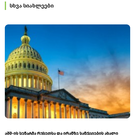
ტრანსპორტზე
უსაფრთხოების
სხვა სიახლეები
შეღავათიანი ტარიფი
ვორკშოპი გამართა
იმოქმედებს
აშშ-ის სენატმა რუსეთსა და ირანზე სანქციების ახალი