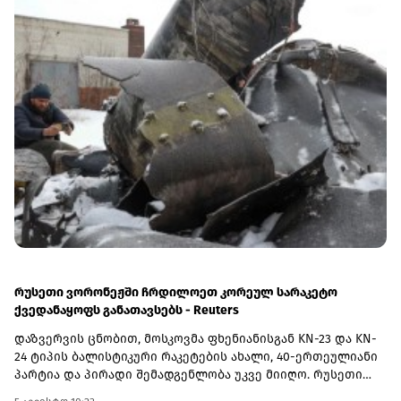
Asos, Burberry, Rolls-Royce Holdings და სხვა.თიბისის
საინვესტიციო პლატფორმაზე ანგარიშის გახსნას ერთ
წუთზე ნაკლები დრო სჭირდება. დღეს საინვესტიციო
პლატფორმის მეშვეობით, მომხმარებლებისთვის
ხელმისაწვდომ ამერიკულ აქციებთან და ETF-ებთან ერთად,
ლონდონის ბაზრის დამატებით საინვესტიციო
შესაძლებლობები კიდევ უფრო გაფართოვდა.ლონდონის
საფონდო ბირჟის დამატება კიდევ ერთი ნაბიჯია თიბისის
მიზნისკენ – ინვესტირების პროცესი მომხმარებლისთვის
უფრო მარტივი, სწრაფი და ხელმისაწვდომი
გახადოს.აღმოაჩინეთ ლონდონის საფონდო ბირჟა
პირდაპირ მობაილბანკში:
https://app.tbcbank.ge/YiId/vmpjqmpcგაითვალისწინეთ, ეს არ
არის ფინანსური რჩევა.(R)
რუსეთი ვორონეჟში ჩრდილოეთ კორეულ სარაკეტო
ქვედანაყოფს განათავსებს - Reuters
დაზვერვის ცნობით, მოსკოვმა ფხენიანისგან KN-23 და KN-
24 ტიპის ბალისტიკური რაკეტების ახალი, 40-ერთეულიანი
პარტია და პირადი შემადგენლობა უკვე მიიღო. რუსეთი
გეგმავს, რომ დაახლოებით 90 ჩრდილოეთ კორეელისგან