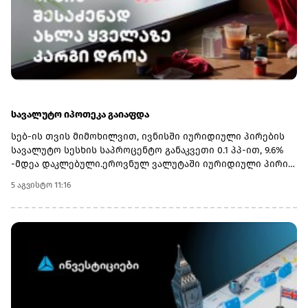
განახორციელებენ.მინისტრმა აღნიშნა, რომ რეგიონულ
უნივერსიტეტებში პრიორიტეტულ მიმართულებებად
სწორედ ვიწრო პროფილური სფეროები: პედაგოგიკა,
ტურიზმი და აგრარული პროგრამები განისაზღვრა, რის
გამოც იმ სასწავლებლებს, რომლებსაც ახალი
მიმართულებები დაემატათ, სტუდენტთა მიღების
კვოტებიც გაეზარდათ.
სავალუტო იპოთეკა გაიაფდა
სებ-ის თვის მიმოხილვით, ივნისში იურიდიული პირების
სავალუტო სესხის საპროცენტო განაკვეთი 0.1 პპ-ით, 9.6%
-მდეა დაკლებული.ეროვნულ ვალუტაში იურიდიული პირის
სესხზე პროცენტი 12.6%-ია, იპოთეკა - 11.5%-
5 აგვისტო 11:16
დან.მიმოხილვაშის ასევე სავალუტო დაკრედიტების
აჩქარებაზეა აღნიშნული, ტემპი 0.4 პპ-ით, 14.2%-მდე
გაიზარდა,ხოლო ეროვნული ვალუტით კი 0.2 პპ-
ით.ბანკების პორტფელში იპოთეკური სესხები 14.209 მლრდ
ლარია. მ.შ. 10 მლრდ ლარია ადგილობრივ ვალუტაში, 4.2
მლრდ ლარამდე ეკვივალენტი კი უცხოურ ვალუტაში..