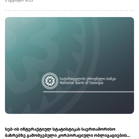
5 აგვისტო 10:23
შემდგარი ქვედანაყოფი თავისი 112-ე სარაკეტო ბრიგადის
შემადგენლობაში დააყენოს. შეიარაღების საბოლოო
მოცულობა, მათ შორის დამატებითი რაკეტებისა და
გამშვები დანადგარების მიწოდება, მომავალ თვეში
დაგეგმილ მოლაპარაკებებზე შეთანხმდება.უკრაინული
მხარის შეფასებით, რუსეთი ცდილობს ისარგებლოს
უკრაინის საჰაერო თავდაცვის სისტემების ნაკლებობით და
დარტყმები მძიმე ბალისტიკური რაკეტებით გაახშიროს,
რომელთა ჩამოგდებაც განსაკუთრებით რთულია.ივლისის
ბოლოს განხორციელებული შეტევა გახდა ჩრდილოეთ
კორეული ბალისტიკური რაკეტების გამოყენების პირველი
დაფიქსირებული შემთხვევა 2025 წლის აგვისტოს შემდეგ,
რისთვისაც სწორედ ახალი პარტიიდან მიღებული
რაკეტები გამოიყენეს. საერთო ჯამში, 2023 წლის ბოლოდან
2025 წლის აგვისტომდე ჩრდილოეთ კორეამ რუსეთს 150-ზე
მეტი ასეთი რაკეტა მიაწოდა.სარაკეტო ქვედანაყოფისა და
სამხედრო პერსონალის პირდაპირი განთავსება მოსკოვსა
და ფხენიანს შორის არსებული სამხედრო
თანამშრომლობის ახალ და უფრო მასშტაბურ ეტაპზე
გადასვლაზე მიუთითებს.
სებ-ის ინტერაქტიულ სტატისტიკას საერთაშორისო
ბაზრებზე გამოშვებული კორპორაციული ობლიგაციების