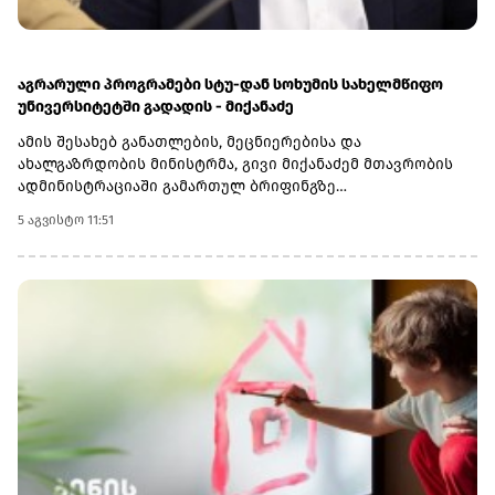
აგრარული პროგრამები სტუ-დან სოხუმის სახელმწიფო
უნივერსიტეტში გადადის - მიქანაძე
ამის შესახებ განათლების, მეცნიერებისა და
ახალგაზრდობის მინისტრმა, გივი მიქანაძემ მთავრობის
ადმინისტრაციაში გამართულ ბრიფინგზე
განაცხადა.მინისტრის განმარტებით, სოხუმის სახელმწიფო
5 აგვისტო 11:51
უნივერსიტეტის აგრარულმა პროგრამებმა განათლების
ხარისხის განვითარების ეროვნულ ცენტრში აკრედიტაციის
პროცესი უკვე წარმატებით გაიარეს. რაც შეეხება
სტუდენტებს, რომლებიც ამჟამად სწავლობენ სტუ-ის
აგრარულ მიმართულებებზე, ისინი სწავლას იმავე
უნივერსიტეტში დაასრულებენ.ამასთან, მიქანაძის თქმით,
უმაღლესი განათლების რეფორმის ფარგლებში
აკრედიტაცია გაიარა კიდევ ორმა რეგიონულმა
სასწავლებელმა - შოთა მესხიას სახელობის ზუგდიდის
სახელმწიფო უნივერსიტეტმა და სამცხე-ჯავახეთის
სახელმწიფო უნივერსიტეტმა, რომლებიც ტურიზმის
საგანმანათლებლო პროგრამებს