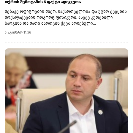
ოქროს შემოტანის 6 ფაქტი აღიკვეთა
მებაჟე ოფიცრების მიერ, საქართველოსა და უცხო ქვეყნის
მოქალაქეების როგორც ფიზიკური, ასევე კუთვნილი
ბარგისა და მათი მართვის ქვეშ არსებული
ავტოსატრანსპორტო საშუალებების დეტალური
5 აგვისტო 11:56
დათვალიერების შედეგად ჯამში -782 გრამი ოქროს
ნაკეთობები აღმოაჩინეს.არადეკლარირებული საქონლის
საერთო საბაჟო ღირებულებამ ჯამში 169 776 ლარი
შეადგინა.6 კანონდამრღვევი მოქალაქის მიმართ, საქმის
მასალები შემდგომი რეაგირების მიზნით, საქართველოს
ფინანსთა სამინისტროს საგამოძიებო სამსახურს
გადაეგზავნა.