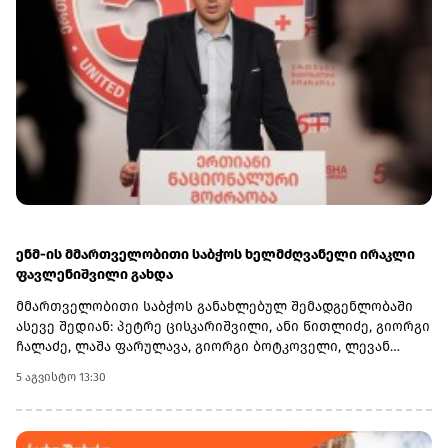
ენმ-ის მმართველობითი საბჭოს ხელმძღვანელი ირაკლი
ფავლენიშვილი გახდა
მმართველობითი საბჭოს განახლებულ შემადგენლობაში
ასევე შედიან: პეტრე ცისკარიშვილი, ანი წითლიძე, გიორგი
ჩალაძე, ლაშა ფარულავა, გიორგი ბოტკოველი, ლევან
ბეჟაშვილი და პატიმრობაში მყოფი ირაკლი ნადირაძე.რაც
5 აგვისტო 13:30
შეეხება პარტიის ყოფილ თავმჯდომარეს, თინა ბოკუჩავას,
ლევან ბეჟაშვილის განცხადებით, მან უარი თქვა
მმართველობითი საბჭოს საქმიანობაში მონაწილეობაზე
და საქმიანობას პარტიის პოლიტსაბჭოს წევრის სტატუსით