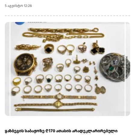
ბრიტანეთში სურთ, აქვთ შესაძლებლობა, შეავსონ
5 აგვისტო 12:28
განაცხადი, გახდნენ საქართველოს ბანკის სტიპენდიატები
და ისწავლონ სასურველ უნივერსიტეტში სრული
დაფინანსებით.დიდ ბრიტანეთში სწავლის მსურველებმა, 6
ოქტომბრამდე უნდა შეავსონ განაცხადი
ბმულზე.აღსანიშნავია ისიც, რომ საქართველოს ბანკის
სტიპენდია ფარავს როგორც ერთწლიან სამაგისტრო
საფეხურზე სწავლის, ასევე მასთან დაკავშირებულ ყველა
აუცილებელ ხარჯს.პროგრამის ფარგლებში უკვე
გამოვლინდა საქართველოს ბანკის 30-ზე მეტი
სტიპენდიატი და მათი რაოდენობა კი ყოველწლიურად
იზრდება.შეგახსენებთ, რომ საქართველოს ბანკი უკვე 10
წელზე მეტია CHEVENING-ის სასტიპენდიო პროგრამის
პარტნიორია.საქართველოს ბანკის მიერ
განხორციელებული საგანმანათლებლო პროგრამების
შესახებ დეტალური ინფორმაციის მისაღებად ეწვიეთ
ვებგვერდს.(R)
ყაზბეგის საბაჟოზე ₾170 ათასის არადეკლარირებული