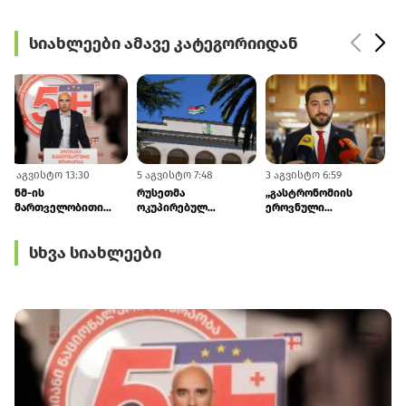
სიახლეები ამავე კატეგორიიდან
5 აგვისტო 13:30
5 აგვისტო 7:48
3 აგვისტო 6:59
3
ენმ-ის
რუსეთმა
„გასტრონომიის
მმართველობითი
ოკუპირებულ
ეროვნული
საბჭოს
აფხაზეთთან 2026-
სააგენტოს“
ხელმძღვანელი
2030 წლების
თავმჯდომარედ
სხვა სიახლეები
ირაკლი
განვითარების
ლევან ქარუმიძე
ფავლენიშვილი
შეთანხმების
დაინიშნა
გახდა
რატიფიცირება
მოახდინა