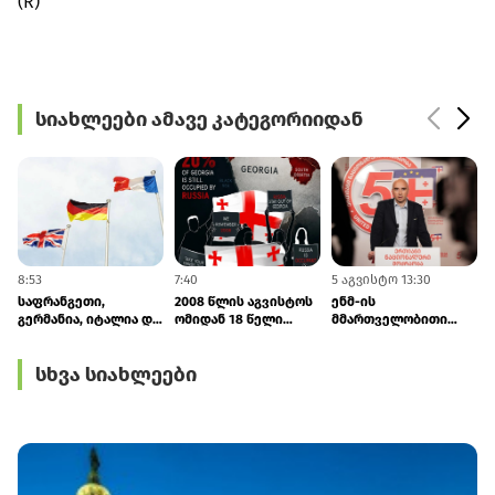
(R)
სიახლეები ამავე კატეგორიიდან
8:53
7:40
5 აგვისტო 13:30
5
საფრანგეთი,
2008 წლის აგვისტოს
ენმ-ის
გერმანია, იტალია და
ომიდან 18 წელი
მმართველობითი
ბრიტანეთი: რუსეთმა
გავიდა - ფინეთი და
საბჭოს
უნდა შეწყვიტოს
ლატვია
ხელმძღვანელი
სხვა სიახლეები
საქართველოს
საქართველოს
ირაკლი
ოკუპაცია
სუვერენიტეტსა და
ფავლენიშვილი
ტერიტორიულ
გახდა
მთლიანობას მხარს
უჭერენ