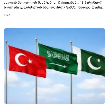
აძლევს მსოფლიოს მასშტაბით 17 ქვეყანაში, 18 პარტნიორ
სკოლაში გააგრძელონ სწავლა.პროგრამაზე მიღება დაიწყო
და 30 სექტემბერს დასრულდება. რეგისტრაციისთვის
11:22
ეწვიეთ ვებგვერდს. ინფორმაციისთვის, გაერთიანებული
მსოფლიო სკოლები (UWC) წარმოადგენს საერთაშორისო
საგანმანათლებლო მოძრაობას ახალგაზრდებისთვის,
რომლის მიზანია, განათლება გამოიყენოს როგორც ძალა
სხვადასხვა ერისა და კულტურის დასაახლოებლად და ამ
გზით შეუწყოს ხელი მშვიდობიანი და მდგრადი მომავლის
შექმნას. UWC მსოფლიოს სხვადასხვა კონტინენტის 18
საერთაშორისო სკოლასა და კოლეჯს აერთიანებს.
პროგრამის ფარგლებში სწავლება მიმდინარეობს 17
სხვადასხვა ქვეყანაში, მათ შორის − კანადაში, აშშ-ში,
ჩინეთში, იაპონიაში, ტაილანდში, გერმანიასა და
იტალიაში.საქართველოს ბანკმა UWC Georgia-სთან
თანამშრომლობა 2025 წელს დაიწყო და უკვე გამოავლინა 2
სტიპენდიატი. საქართველოს ბანკის მხარდაჭერით,
ქართველ მოსწავლეებს აქვთ უნიკალური შესაძლებლობა,
დაეუფლონ საერთაშორისო ბაკალავრიატის (IB) პროგრამას
და იცხოვრონ მულტიკულტურულ გარემოში
თანატოლებთან ერთად.საქართველოს ბანკის მიერ
განხორციელებული საგანმანათლებლო პროგრამების