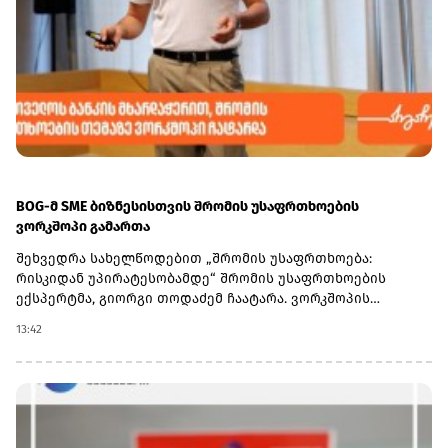
BOG-მ SME ბიზნესისთვის შრომის უსაფრთხოების
ვორკშოპი გამართა
შეხვედრა სახელწოდებით „შრომის უსაფრთხოება:
რისკიდან უპირატესობამდე“ შრომის უსაფრთხოების
ექსპერტმა, გიორგი თოდაძემ ჩაატარა. ვორკშოპის
ფარგლებში მონაწილეებმა მიიღეს პრაქტიკული ცოდნა
13:42
იმის შესახებ, თუ როგორ იქცევა უსაფრთხოების
სტანდარტების დანერგვა ბიზნესის მდგრადი
განვითარების, ფინანსური სტაბილურობისა და
რეპუტაციის გაძლიერების ინსტრუმენტად.ღონისძიებაზე
განხილული იყო ისეთი მნიშვნელოვანი საკითხები,
როგორიცაა უსაფრთხოების ეკონომიკა და ინვესტიციის