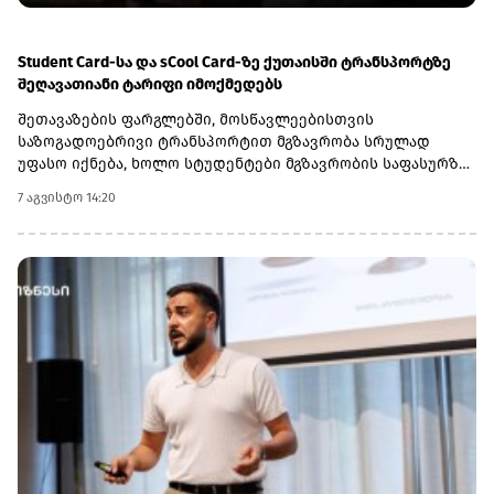
განპირობებული იქნება მათი მოგების მდგრადი ზრდით“, -
აცხადებს GCAP-ის CEO ირაკლი გილაური და აღნიშნავს,
რომ Lion Finance Group-ში ჯგუფის ინვესტიციიდან (14.9%-
Student Card-სა და sCool Card-ზე ქუთაისში ტრანსპორტზე
იანი წილობრივი მონაწილეობა) სავარაუდო დივიდენდური
შეღავათიანი ტარიფი იმოქმედებს
შემოსავლების გათვალისწინებით, მოსალოდნელია, რომ
შეთავაზების ფარგლებში, მოსწავლეებისთვის
ჯგუფი 2029 წლის ბოლომდე მნიშვნელოვან ჭარბ ფულად
საზოგადოებრივი ტრანსპორტით მგზავრობა სრულად
სახსრებს დააგროვებს.
უფასო იქნება, ხოლო სტუდენტები მგზავრობის საფასურზე
50%-იან შეღავათს მიიღებენ.
7 აგვისტო 14:20