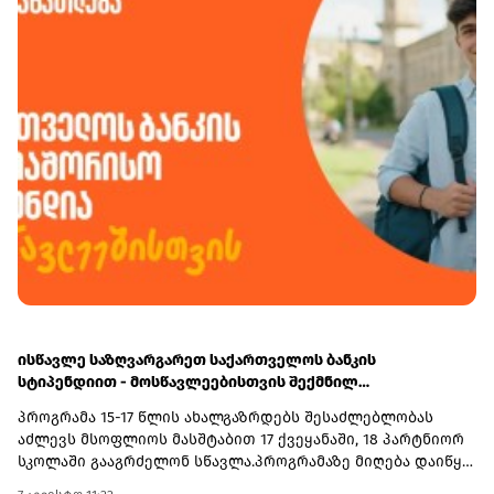
საქართველოს ფინანსთა სამინისტროს საგამოძიებო
მრავალფეროვან რესურსებს - ბიზნესკურსებს, კვლევებს
სამსახურს გადაეგზავნა, ხოლო 4 პირი საბაჟო კოდექსის
და სხვა საჭირო ინფორმაციას ბიზნესის გასავითარებლად.
168-ე მუხლის პირველი ნაწილის შესაბამისად სანქციის
სახით ჯამში - 36 205 ლარით დაჯარიმდა.
ისწავლე საზღვარგარეთ საქართველოს ბანკის
სტიპენდიით - მოსწავლეებისთვის შექმნილ
საერთაშორისო პროგრამაზე მიღება დაიწყო
პროგრამა 15-17 წლის ახალგაზრდებს შესაძლებლობას
აძლევს მსოფლიოს მასშტაბით 17 ქვეყანაში, 18 პარტნიორ
სკოლაში გააგრძელონ სწავლა.პროგრამაზე მიღება დაიწყო
და 30 სექტემბერს დასრულდება. რეგისტრაციისთვის