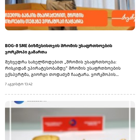
BOG-მ SME ბიზნესისთვის შრომის უსაფრთხოების
ვორკშოპი გამართა
შეხვედრა სახელწოდებით „შრომის უსაფრთხოება:
რისკიდან უპირატესობამდე“ შრომის უსაფრთხოების
ექსპერტმა, გიორგი თოდაძემ ჩაატარა. ვორკშოპის
ფარგლებში მონაწილეებმა მიიღეს პრაქტიკული ცოდნა
7 აგვისტო 13:42
იმის შესახებ, თუ როგორ იქცევა უსაფრთხოების
სტანდარტების დანერგვა ბიზნესის მდგრადი
განვითარების, ფინანსური სტაბილურობისა და
რეპუტაციის გაძლიერების ინსტრუმენტად.ღონისძიებაზე
განხილული იყო ისეთი მნიშვნელოვანი საკითხები,
როგორიცაა უსაფრთხოების ეკონომიკა და ინვესტიციის
უკუგება (ROI); როგორ გადაიქცეს უსაფრთხოება ბიზნესის
სტრატეგიულ უპირატესობად; თანამშრომელთა
რესურსების მართვა; ლიდერის როლი უსაფრთხოების