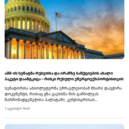
აშშ-ის სენატმა რუსეთსა და ირანზე სანქციების ახალი
პაკეტი დაამტკიცა – რისკი რუსული ენერგოექსპორტისთვის
სენატორთა აბსოლუტურმა უმრავლესობამ მხარი დაუჭირა
დოკუმენტს, რითაც გზა გაეხსნა მის განხილვას
წარმომადგენელთა პალატაში. კენჭისყრისას
თავდაპირველი დათვლით დაფიქსირდა 68 ხმა 9-ის
7 აგვისტო 19:45
წინააღმდეგ კანონპროექტზე, სახელწოდებით „ლინდსი ო.
გრემის 2026 წლის სანქციების აქტი რუსეთისა და ირანის
წინააღმდეგ“. საბოლოო დათვლით შედეგი 86 ხმა 11-ის
წინააღმდეგ აღმოჩნდა.დოკუმენტს ახლა