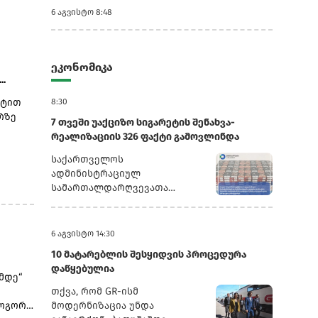
6 აგვისტო 8:48
ეკონომიკა
..
რტით
8:30
რზე
7 თვეში უაქციზო სიგარეტის შენახვა-
რეალიზაციის 326 ფაქტი გამოვლინდა
საქართველოს
ადმინისტრაციულ
სამართალდარღვევათა
კოდექსის 192-ე მუხლის მე-5
ნაწილის შესაბამისად,
კანონდამრღვევ მოქალაქეებს
6 აგვისტო 14:30
ჩამოერთვათ უაქციზო
10 მატარებლის შესყიდვის პროცედურა
საქონელი.176 ფაქტზე,
დაწყებულია
სამართალდამრღვევი პირების
მდე“
მიმართ საქართველოს
თქვა, რომ GR-ისმ
ადმინისტრაციულ
როგორ
მოდერნიზაცია უნდა
სამართალდარღვევათა