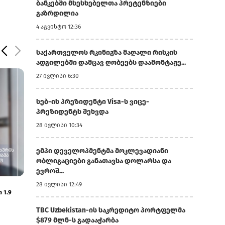
ბანკებში მსესხებელთა პრეტენზიები
გაზრდილია
4 აგვისტო 12:36
საქართველოს რკინიგზა მაღალი რისკის
ადგილებში დამცავ ღობეებს დაამონტაჟე...
27 ივლისი 6:30
სებ-ის პრეზიდენტი Visa-ს ვიცე-
პრეზიდენტს შეხვდა
28 ივლისი 10:34
ემპი დეველოპმენტმა მოკლევადიანი
ობლიგაციები განათავსა დოლარსა და
ევროშ...
5 აგვისტო 11:56
5 აგვისტო 11:51
28 ივლისი 12:49
ისკენ
ყაზბეგის საბაჟოზე ₾170 ათასის
აგრარული პროგ
არადეკლარირებული ოქროს შემოტანის 6
სახელმწიფო უნ
ფაქტი...
TBC Uzbekistan-ის საკრედიტო პორტფელმა
$879 მლნ-ს გადააჭარბა