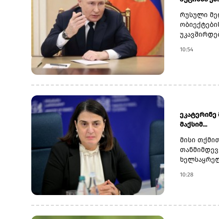
გაღრმავებ
სფეროში თ
რუსული მე
უსაფრთხოე
ობიექტები
თანამშრომ
უკავშირდე
აღმოსავლე
განხილვის
10:54
უზრუნველყ
მომდინარე
ეკატერინე
მაქსიმ...
მისი თქმი
თანმიმდევ
ხელსაყრელ
ზრდის, რა
10:28
„საქართვე
რეზერვები
წარმოადგე
გარანტორს
მდგომარეო