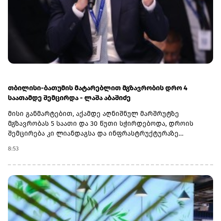
ინტერნეტბანკის საშუალებით გაანაღდონ.გზავნილის
კამპანიის შესახებ ყველა საჭირო ინფორმაციას გაეცანით
ამ ბმულზე.(R)
თბილისი-ბათუმის მატარებლით მგზავრობის დრო 4
საათამდე შემცირდა - ლაშა აბაშიძე
მისი განმარტებით, აქამდე აღნიშნულ მარშრუტზე
მგზავრობას 5 საათი და 30 წუთი სჭირდებოდა, დროის
შემცირება კი ლიანდაგსა და ინფრასტრუქტურაზე
ჩატარებულმა კაპიტალურმა სამუშაოებმა გახადა
8:53
შესაძლებელი.„ეს საკმაოდ მნიშვნელოვანი გაუმჯობესებაა.
ბოლო პერიოდის განმავლობაში, ლიანდაგსა და
ინფრასტრუქტურაზე მნიშვნელოვანი კაპიტალური
სამუშაოები ჩავატარეთ, რომელმაც საშუალება მოგვცა,
გარკვეულ მონაკვეთებზე სიჩქარეები გაგვეზარდა,
მოგვეხსნა შეზღუდვები და თბილისიდან ბათუმში
უსაფრთხოდ, 4 საათში ვიმგზავროთ“, - აღნიშნა ლაშა