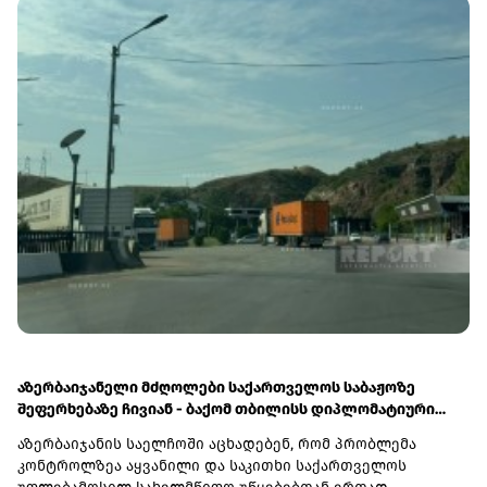
დაზიანდა და ავტომანქანა გადაბრუნდა.ინციდენტის
შედეგად არავინ დაშავებულა. ობიექტზე სამუშაო პროცესი
შეუფერხებლად, ჩვეულ რეჟიმში გრძელდება.ჯორჯიან
უოთერ ენდ ფაუერი ხაზგასმით აღნიშნავს, რომ
გამოვლინდა შრომის უსაფრთხოების ნორმებისა და
სახელშეკრულებო პირობების უხეში დარღვევა -
თვითმცლელში იმყოფებოდა მცირეწლოვანი
ბავშვი.ჯივიპის შესაბამისი სამსახურები ადგილზე
იკვლევენ ფაქტს დეტალურად დაზუსტების მიზნით.
მოკვლევის დასრულებისთანავე, კომპანია კონტრაქტორი
ორგანიზაციის მიმართ გაატარებს ხელშეკრულებითა და
მოქმედი კანონმდებლობით გათვალისწინებულ
სამართლებრივ ზომებს", - ვკითხულობთ ჯორჯიან უოთერ
ენდ ფაუერის განცხადებაში.
აზერბაიჯანელი მძღოლები საქართველოს საბაჟოზე
შეფერხებაზე ჩივიან - ბაქომ თბილისს დიპლომატიური
ნოტით მიმართა
აზერბაიჯანის საელჩოში აცხადებენ, რომ პრობლემა
კონტროლზეა აყვანილი და საკითხი საქართველოს