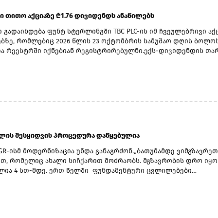
 ში თითო აქციაზე ₾1.76 დივიდენდს ანაწილებს
 გადაიხდება ფუნტ სტერლინგში TBC PLC-ის იმ ჩვეულებრივი აქ
ზე, რომლებიც 2026 წლის 23 ოქტომბრის სამუშაო დღის ბოლო
ა რეესტრში იქნებიან რეგისტრირებულნი.ექს-დივიდენდის თა
ერი, ჩანაწერის თარიღად 23 ოქტომბერი, ვალუტის კონვერტაციი
 ნოემბერი, ხოლო უშუალოდ გადახდის თარიღად კი 20 ნოემბე
.2026 წლის მეორე კვარტლის დივიდენდის ფუნტ სტერლინგში
ლად გამოსაყენებელი ლარი/ფუნტი სტერლინგის გაცვლითი კუ
ერ გამოქვეყნებული ოფიციალური გაცვლითი კურსის 5 დღიანი ს
ით განისაზღვრება, რომელიც მოიცავს 2026 წლის 2 ნოემბრიდან
ჩათვლით პერიოდს.
ბლის შესყიდვის პროცედურა დაწყებულია
GR-ისმ მოდერნიზაცია უნდა განაგრძონ.„ბათუმამდე ვიმგზავრეთ
თ, რომელიც ახალი სიჩქარით მოძრაობს. მგზავრობის დრო იყო 
ლია 4 სთ-მდე. ერთ წელში ფუნდამენტური ცვლილებები
ლდა. კიდევ ძალიან ბევრი რამ არის დაგეგმილი, რაზეც
ბას პერიოდულად ვაწვდიდით ინფორმაციას. ყველა რეფორმა
ვადებში განხორციელდება“, - განაცხადა ირაკლი
.მთავრობის ადმინისტრაციის ინფორმაციით, გაუმჯობესდა GR-ი