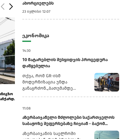
ახორციელებს
23 ივლისი 12:07
ეკონომიკა
14:30
10 მატარებლის შესყიდვის პროცედურა
დაწყებულია
თქვა, რომ GR-ისმ
მოდერნიზაცია უნდა
3 აგვისტო 12:20
3 აგვისტო 11:14
განაგრძონ.„ბათუმამდე
რობის
საქართველოს ნავთობგადამამუშავებელი
შავი ზღვის წყ
ვიმგზავრეთ მატარებლით,
ქარხანა ყაზახეთისა და ლიბიის ნავთობ...
განვითარების 
რომელიც ახალი სიჩქარით
მოძრაობს. მგზავრობის დრო
11:08
იყო 5,5 სთ შემცირებულია 4
აზერბაიჯანელი მძღოლები საქართველოს
სთ-მდე. ერთ წელში
საბაჟოზე შეფერხებაზე ჩივიან - ბაქომ...
ფუნდამენტური ცვლილებები
განხორციელდა. კიდევ
აზერბაიჯანის საელჩოში
ძალიან ბევრი რამ არის