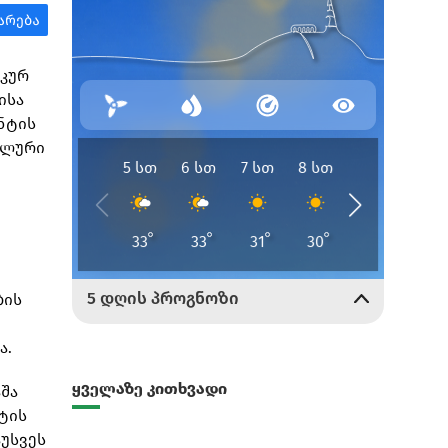
იკურ
ისა
ნტის
ალური
ბის
ა.
ყველაზე კითხვადი
შა
ნტის
აუსვეს