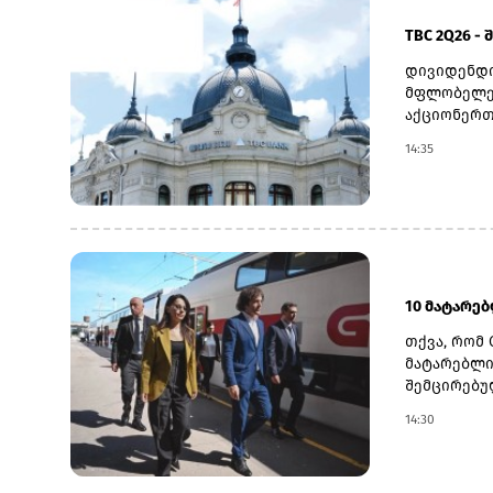
TBC 2Q26 -
დივიდენდი
მფლობელებ
აქციონერთ
22 ოქტომბ
14:35
თარიღად 6
დასახელდა
გადასახდე
სებ-ის მი
მაჩვენებლ
ნოემბრის 
10 მატარე
თქვა, რომ 
მატარებლი
შემცირებუ
განხორციე
14:30
საზოგადოე
სათანადო 
კობახიძემ