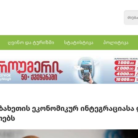
ღვინო და ტურიზმი
სტატისტიკა
პოლიტიკა
აზახეთის ეკონომიკურ ინტეგრაციასა 
თებს