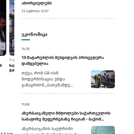
ახორციელებს
23 ივლისი 12:07
ეკონომიკა
14:30
10 მატარებლის შესყიდვის პროცედურა
3 აგვისტო 12:20
3 აგვისტო 11:14
დაწყებულია
რობის
საქართველოს ნავთობგადამამუშავებელი
შავი ზღვის წყ
ქარხანა ყაზახეთისა და ლიბიის ნავთობ...
განვითარების 
თქვა, რომ GR-ისმ
მოდერნიზაცია უნდა
განაგრძონ.„ბათუმამდე
ვიმგზავრეთ მატარებლით,
რომელიც ახალი სიჩქარით
მოძრაობს. მგზავრობის დრო
11:08
იყო 5,5 სთ შემცირებულია 4
აზერბაიჯანელი მძღოლები საქართველოს
სთ-მდე. ერთ წელში
საბაჟოზე შეფერხებაზე ჩივიან - ბაქომ...
ფუნდამენტური ცვლილებები
განხორციელდა. კიდევ
აზერბაიჯანის საელჩოში
ძალიან ბევრი რამ არის