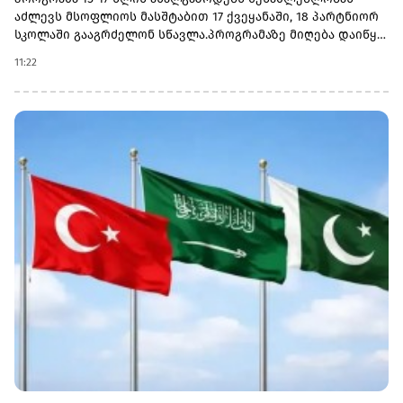
აძლევს მსოფლიოს მასშტაბით 17 ქვეყანაში, 18 პარტნიორ
სკოლაში გააგრძელონ სწავლა.პროგრამაზე მიღება დაიწყო
და 30 სექტემბერს დასრულდება. რეგისტრაციისთვის
11:22
ეწვიეთ ვებგვერდს. ინფორმაციისთვის, გაერთიანებული
მსოფლიო სკოლები (UWC) წარმოადგენს საერთაშორისო
საგანმანათლებლო მოძრაობას ახალგაზრდებისთვის,
რომლის მიზანია, განათლება გამოიყენოს როგორც ძალა
სხვადასხვა ერისა და კულტურის დასაახლოებლად და ამ
გზით შეუწყოს ხელი მშვიდობიანი და მდგრადი მომავლის
შექმნას. UWC მსოფლიოს სხვადასხვა კონტინენტის 18
საერთაშორისო სკოლასა და კოლეჯს აერთიანებს.
პროგრამის ფარგლებში სწავლება მიმდინარეობს 17
სხვადასხვა ქვეყანაში, მათ შორის − კანადაში, აშშ-ში,
ჩინეთში, იაპონიაში, ტაილანდში, გერმანიასა და
იტალიაში.საქართველოს ბანკმა UWC Georgia-სთან
თანამშრომლობა 2025 წელს დაიწყო და უკვე გამოავლინა 2
სტიპენდიატი. საქართველოს ბანკის მხარდაჭერით,
ქართველ მოსწავლეებს აქვთ უნიკალური შესაძლებლობა,
დაეუფლონ საერთაშორისო ბაკალავრიატის (IB) პროგრამას
და იცხოვრონ მულტიკულტურულ გარემოში
თანატოლებთან ერთად.საქართველოს ბანკის მიერ
განხორციელებული საგანმანათლებლო პროგრამების