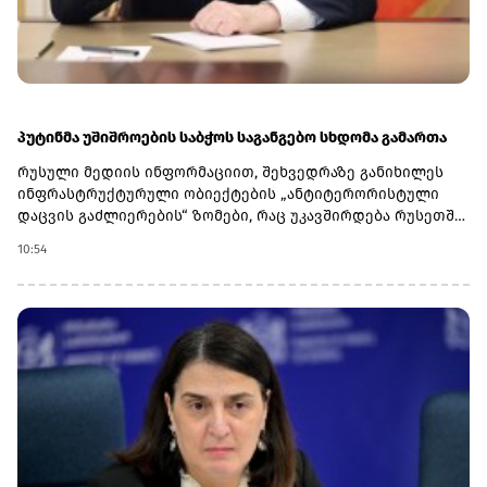
გამოწვევების ფონზე. სამივე ქვეყანა ისლამური
თანამშრომლობის ორგანიზაციის წევრია და აქტიურად
მონაწილეობს ახლო აღმოსავლეთისა და სამხრეთ აზიის
უსაფრთხოების საკითხებში.
პუტინმა უშიშროების საბჭოს საგანგებო სხდომა გამართა
რუსული მედიის ინფორმაციით, შეხვედრაზე განიხილეს
ინფრასტრუქტურული ობიექტების „ანტიტერორისტული
დაცვის გაძლიერების“ ზომები, რაც უკავშირდება რუსეთში
დრონების გახშირებულ თავდასხმებს.კრემლის ცნობით,
10:54
განხილვის ერთ-ერთი მთავარი თემა იყო ობიექტების
უსაფრთხოების უზრუნველყოფა და შესაძლო ახალი
ზომები უპილოტო საფრენი აპარატებისგან მომდინარე
საფრთხეების ფონზე.