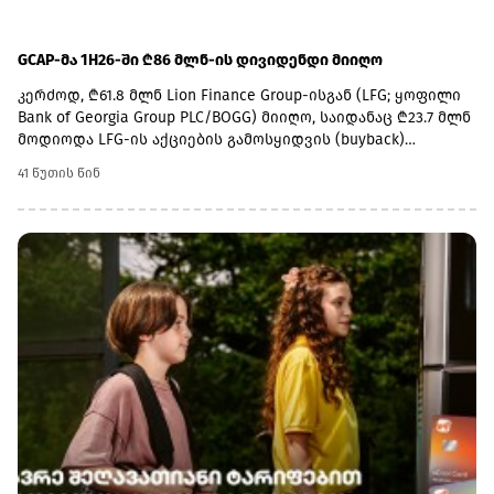
GCAP-მა 1H26-ში ₾86 მლნ-ის დივიდენდი მიიღო
კერძოდ, ₾61.8 მლნ Lion Finance Group-ისგან (LFG; ყოფილი
Bank of Georgia Group PLC/BOGG) მიიღო, საიდანაც ₾23.7 მლნ
მოდიოდა LFG-ის აქციების გამოსყიდვის (buyback)
პროგრამაში მონაწილეობაზე; ₾11.9 მლნ საცალო
41 წუთის წინ
(სააფთიაქო) ბიზნესისგან, რომელიც გეფას ქოლგის ქვეშ
ფარმადეპოს და ჯიპისის აფთიაქს აერთიანებს; ₾11.6 მლნ-
ის დივიდენდი ქონებისა და ზიანის დაზღვევის (P&C
insurance) ბიზნესისგან მიიღო, ხოლო ₾1 მლნ კი
ავტოსერვისის ბიზნესისგან.უშუალოდ 2Q26-ში კი GCAP-მა
პორტფელში შემავალი კომპანიებისგან ₾46.7 მლნ-ის
დივიდენდური შემოსავალი მიიღო, აქედან ₾27.6 მლნ LFG-
სგან მიიღო, საიდანაც ₾18.3 მლნ 1Q26-ში დარიცხულ
შუალედურ დივიდენდს წარმოადგენდა (ex-dividend date —
2026 წლის ივნისი, გადახდა — 2026 წლის ივლისი), ხოლო 9.3
მლნ ლარი - 2Q26-ის buyback დივიდენდს;სააფთიაქო და
ავტოსერვისის ბიზნესისგან GCAP-ს პირველ კვარტალში
დივიდენდი არ აუღია, ხოლო 2Q26-ში დაზღვევის
ბიზნესისგან ₾6.3 მლნ მიიღო.„მოსალოდნელია ძლიერი
თავისუფალი ფულადი ნაკადების გენერირება, რაც