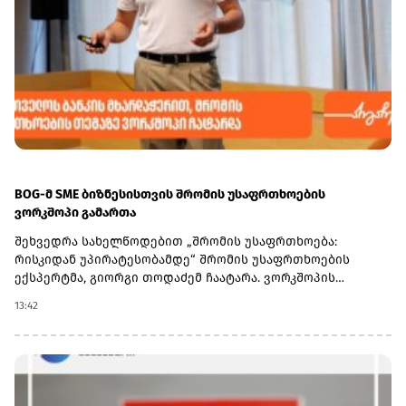
BOG-მ SME ბიზნესისთვის შრომის უსაფრთხოების
ვორკშოპი გამართა
შეხვედრა სახელწოდებით „შრომის უსაფრთხოება:
რისკიდან უპირატესობამდე“ შრომის უსაფრთხოების
ექსპერტმა, გიორგი თოდაძემ ჩაატარა. ვორკშოპის
ფარგლებში მონაწილეებმა მიიღეს პრაქტიკული ცოდნა
13:42
იმის შესახებ, თუ როგორ იქცევა უსაფრთხოების
სტანდარტების დანერგვა ბიზნესის მდგრადი
განვითარების, ფინანსური სტაბილურობისა და
რეპუტაციის გაძლიერების ინსტრუმენტად.ღონისძიებაზე
განხილული იყო ისეთი მნიშვნელოვანი საკითხები,
როგორიცაა უსაფრთხოების ეკონომიკა და ინვესტიციის