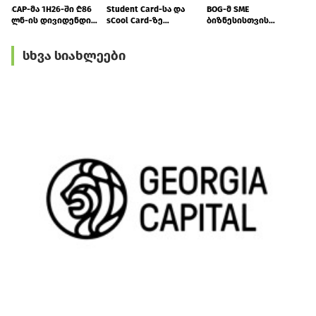
GCAP-მა 1H26-ში ₾86
Student Card-სა და
BOG-მ SME
მლნ-ის დივიდენდი
sCool Card-ზე
ბიზნესისთვის
მიიღო
ქუთაისში
შრომის
ტრანსპორტზე
უსაფრთხოების
სხვა სიახლეები
შეღავათიანი ტარიფი
ვორკშოპი გამართა
იმოქმედებს