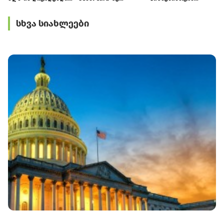
მიიღო
ქუთაისში
შრომის
ტრანსპორტზე
უსაფრთხოების
სხვა სიახლეები
შეღავათიანი ტარიფი
ვორკშოპი გამართა
იმოქმედებს