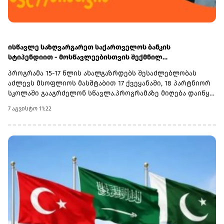
ისწავლე საზღვარგარეთ საქართველოს ბანკის
სტიპენდიით - მოსწავლეებისთვის შექმნილ
საერთაშორისო პროგრამაზე მიღება დაიწყო
პროგრამა 15-17 წლის ახალგაზრდებს შესაძლებლობას
აძლევს მსოფლიოს მასშტაბით 17 ქვეყანაში, 18 პარტნიორ
სკოლაში გააგრძელონ სწავლა.პროგრამაზე მიღება დაიწყო
და 30 სექტემბერს დასრულდება. რეგისტრაციისთვის
7 აგვისტო 11:22
ეწვიეთ ვებგვერდს. ინფორმაციისთვის, გაერთიანებული
მსოფლიო სკოლები (UWC) წარმოადგენს საერთაშორისო
საგანმანათლებლო მოძრაობას ახალგაზრდებისთვის,
რომლის მიზანია, განათლება გამოიყენოს როგორც ძალა
სხვადასხვა ერისა და კულტურის დასაახლოებლად და ამ
გზით შეუწყოს ხელი მშვიდობიანი და მდგრადი მომავლის
შექმნას. UWC მსოფლიოს სხვადასხვა კონტინენტის 18
საერთაშორისო სკოლასა და კოლეჯს აერთიანებს.
პროგრამის ფარგლებში სწავლება მიმდინარეობს 17
სხვადასხვა ქვეყანაში, მათ შორის − კანადაში, აშშ-ში,
ჩინეთში, იაპონიაში, ტაილანდში, გერმანიასა და
იტალიაში.საქართველოს ბანკმა UWC Georgia-სთან