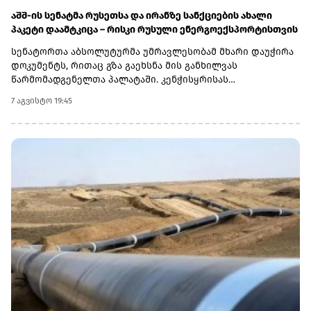
აშშ-ის სენატმა რუსეთსა და ირანზე სანქციების ახალი
პაკეტი დაამტკიცა – რისკი რუსული ენერგოექსპორტისთვის
სენატორთა აბსოლუტურმა უმრავლესობამ მხარი დაუჭირა
დოკუმენტს, რითაც გზა გაეხსნა მის განხილვას
წარმომადგენელთა პალატაში. კენჭისყრისას
თავდაპირველი დათვლით დაფიქსირდა 68 ხმა 9-ის
7 აგვისტო 19:45
წინააღმდეგ კანონპროექტზე, სახელწოდებით „ლინდსი ო.
გრემის 2026 წლის სანქციების აქტი რუსეთისა და ირანის
წინააღმდეგ“. საბოლოო დათვლით შედეგი 86 ხმა 11-ის
წინააღმდეგ აღმოჩნდა.დოკუმენტს ახლა
წარმომადგენელთა პალატა განიხილავს, რის შემდეგაც მას
აშშ-ის პრეზიდენტმა დონალდ ტრამპმა უნდა მოაწეროს
ხელი. უცნობია, როდის განიხილავს კანონპროექტს
პალატა.კანონპროექტის ინიციატორად დასახელებულია
სენატორი ლინდსი გრემი, რომელიც 2026 წლის 11 ივლისს
გარდაიცვალა. „ეს კანონი პუტინს მტკივნეულ ადგილზე
ურტყამს“, - განაცხადა მისმა დამ დარლინ გრემ ნორდონმა,
რომელმაც სენატში მისი ადგილი დაიკავა.„დღეს ზელენსკი
ამას უკრაინიდან აკვირდება, ხოლო პუტინი - მოსკოვიდან“,
- განაცხადა სენატორმა რიჩარდ ბლუმენთალმა,
დემოკრატმა კონექტიკუტის შტატიდან, რომელიც სამხრეთ