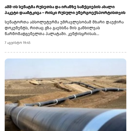
აშშ-ის სენატმა რუსეთსა და ირანზე სანქციების ახალი
პაკეტი დაამტკიცა – რისკი რუსული ენერგოექსპორტისთვის
სენატორთა აბსოლუტურმა უმრავლესობამ მხარი დაუჭირა
დოკუმენტს, რითაც გზა გაეხსნა მის განხილვას
წარმომადგენელთა პალატაში. კენჭისყრისას
თავდაპირველი დათვლით დაფიქსირდა 68 ხმა 9-ის
7 აგვისტო 19:45
წინააღმდეგ კანონპროექტზე, სახელწოდებით „ლინდსი ო.
გრემის 2026 წლის სანქციების აქტი რუსეთისა და ირანის
წინააღმდეგ“. საბოლოო დათვლით შედეგი 86 ხმა 11-ის
წინააღმდეგ აღმოჩნდა.დოკუმენტს ახლა
წარმომადგენელთა პალატა განიხილავს, რის შემდეგაც მას
აშშ-ის პრეზიდენტმა დონალდ ტრამპმა უნდა მოაწეროს
ხელი. უცნობია, როდის განიხილავს კანონპროექტს
პალატა.კანონპროექტის ინიციატორად დასახელებულია
სენატორი ლინდსი გრემი, რომელიც 2026 წლის 11 ივლისს
გარდაიცვალა. „ეს კანონი პუტინს მტკივნეულ ადგილზე
ურტყამს“, - განაცხადა მისმა დამ დარლინ გრემ ნორდონმა,
რომელმაც სენატში მისი ადგილი დაიკავა.„დღეს ზელენსკი
ამას უკრაინიდან აკვირდება, ხოლო პუტინი - მოსკოვიდან“,
- განაცხადა სენატორმა რიჩარდ ბლუმენთალმა,
დემოკრატმა კონექტიკუტის შტატიდან, რომელიც სამხრეთ