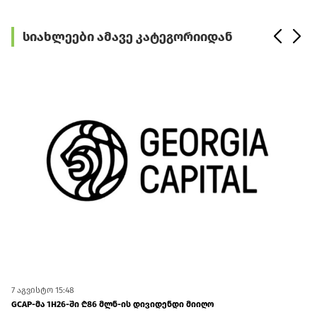
სიახლეები ამავე კატეგორიიდან
7 აგვისტო 15:48
7 
GCAP-მა 1H26-ში ₾86 მლნ-ის დივიდენდი მიიღო
St
შე