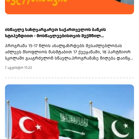
ისწავლე საზღვარგარეთ საქართველოს ბანკის
სტიპენდიით - მოსწავლეებისთვის შექმნილ
საერთაშორისო პროგრამაზე მიღება დაიწყო
პროგრამა 15-17 წლის ახალგაზრდებს შესაძლებლობას
აძლევს მსოფლიოს მასშტაბით 17 ქვეყანაში, 18 პარტნიორ
სკოლაში გააგრძელონ სწავლა.პროგრამაზე მიღება დაიწყო
და 30 სექტემბერს დასრულდება. რეგისტრაციისთვის
7 აგვისტო 11:22
ეწვიეთ ვებგვერდს. ინფორმაციისთვის, გაერთიანებული
მსოფლიო სკოლები (UWC) წარმოადგენს საერთაშორისო
საგანმანათლებლო მოძრაობას ახალგაზრდებისთვის,
რომლის მიზანია, განათლება გამოიყენოს როგორც ძალა
სხვადასხვა ერისა და კულტურის დასაახლოებლად და ამ
გზით შეუწყოს ხელი მშვიდობიანი და მდგრადი მომავლის
შექმნას. UWC მსოფლიოს სხვადასხვა კონტინენტის 18
საერთაშორისო სკოლასა და კოლეჯს აერთიანებს.
პროგრამის ფარგლებში სწავლება მიმდინარეობს 17
სხვადასხვა ქვეყანაში, მათ შორის − კანადაში, აშშ-ში,
ჩინეთში, იაპონიაში, ტაილანდში, გერმანიასა და
იტალიაში.საქართველოს ბანკმა UWC Georgia-სთან