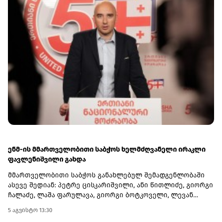
გაზარდა.ანალიტიკოსების შეფასებით, ვაშინგტონიდან
მიღებული ინფორმაცია უკრაინას ეხმარება, არა მხოლოდ
უკეთ დაიცვას თავი რუსული სარაკეტო იერიშებისგან,
არამედ ფრონტის ხაზის სტაბილიზაციითა და რუსეთის
ტერიტორიაზე წერტილოვანი დარტყმებით მოსკოვი
მომავალი მოლაპარაკებების მაგიდასთან დასაჯდომად
იძულებული გახადოს.თავის მხრივ, ამერიკული მხარეც
იღებს სარგებელს, რადგან უკრაინულ მხარეს კრემლში
მიმდინარე პროცესებთან დაკავშირებით მაღალი ხარისხის
სადაზვერვო ინფორმაცია გააჩნია.
ენმ-ის მმართველობითი საბჭოს ხელმძღვანელი ირაკლი
ფავლენიშვილი გახდა
მმართველობითი საბჭოს განახლებულ შემადგენლობაში
ასევე შედიან: პეტრე ცისკარიშვილი, ანი წითლიძე, გიორგი
ჩალაძე, ლაშა ფარულავა, გიორგი ბოტკოველი, ლევან
ბეჟაშვილი და პატიმრობაში მყოფი ირაკლი ნადირაძე.რაც
5 აგვისტო 13:30
შეეხება პარტიის ყოფილ თავმჯდომარეს, თინა ბოკუჩავას,