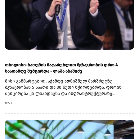
საჭიროა, გზავნილი საკუთარ თავს გამოუგზავნონ, ხოლო
თანხა საქართველოს ბანკის მობილბანკის ან
ინტერნეტბანკის საშუალებით გაანაღდონ.გზავნილის
კამპანიის შესახებ ყველა საჭირო ინფორმაციას გაეცანით
ამ ბმულზე.(R)
თბილისი-ბათუმის მატარებლით მგზავრობის დრო 4
საათამდე შემცირდა - ლაშა აბაშიძე
მისი განმარტებით, აქამდე აღნიშნულ მარშრუტზე
მგზავრობას 5 საათი და 30 წუთი სჭირდებოდა, დროის
შემცირება კი ლიანდაგსა და ინფრასტრუქტურაზე
ჩატარებულმა კაპიტალურმა სამუშაოებმა გახადა
8:53
შესაძლებელი.„ეს საკმაოდ მნიშვნელოვანი გაუმჯობესებაა.
ბოლო პერიოდის განმავლობაში, ლიანდაგსა და
ინფრასტრუქტურაზე მნიშვნელოვანი კაპიტალური
სამუშაოები ჩავატარეთ, რომელმაც საშუალება მოგვცა,
გარკვეულ მონაკვეთებზე სიჩქარეები გაგვეზარდა,
მოგვეხსნა შეზღუდვები და თბილისიდან ბათუმში