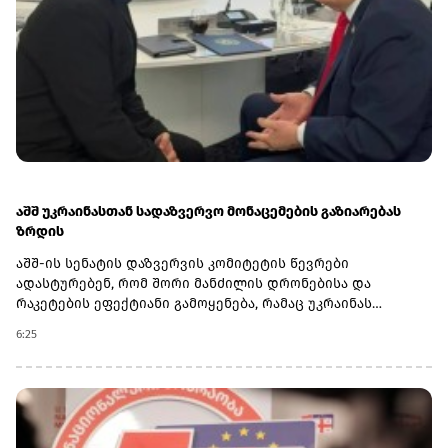
დასაქმებით და აღნიშნავენ, რომ Apple-ის ყოფილმა
თანამშრომლებმა სამუშაო ადგილი საკუთარი სურვილით,
ინოვაციური პროექტებით დაინტერესების გამო
შეიცვალეს.
აშშ უკრაინასთან სადაზვერვო მონაცემების გაზიარებას
ზრდის
აშშ-ის სენატის დაზვერვის კომიტეტის წევრები
ადასტურებენ, რომ შორი მანძილის დრონებისა და
რაკეტების ეფექტიანი გამოყენება, რამაც უკრაინას
რუსეთის ტერიტორიის სიღრმეში ენერგეტიკულ
6:25
ინფრასტრუქტურაზე დარტყმების განხორციელების
საშუალება მისცა, სწორედ ამერიკული სადაზვერვო
ინფორმაციის გაძლიერებას უკავშირდება.ივლისის
დასაწყისში განხორციელებულმა შეტევებმა მოსკოვი
იძულებული გახადა, დიზელის ექსპორტი შეეჩერებინა,
რამაც კრემლზე ეკონომიკური და სტრატეგიული ზეწოლა