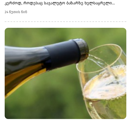
კერძოდ, როდესაც სავალუტო ბაზარზე ხელსაყრელი
მდგომარეობაა, ეროვნული ბანკი საერთაშორისო
24 წუთის წინ
რეზერვებს ზრდის, რათა ქვეყანას გარე შოკების მიმართ
უფრო ძლიერი ბუფერი ჰქონდეს.„საქართველოს
ეროვნული ბანკის პოლიტიკა ყოველთვის მიმართულია
რეზერვების დაგროვებისკენ, რადგან სწორედ
საერთაშორისო რეზერვები წარმოადგენს ქვეყნის
მაკროეკონომიკური სტაბილურობის მნიშვნელოვან
გარანტორს. შესაბამისად, როდესაც სავალუტო ბაზარზე
ხელსაყრელი მდგომარეობაა, ეროვნული ბანკი ყოველთვის
ავსებს ქვეყნის საერთაშორისო რეზერვებს", - აღნიშნა
ეკატერინე მიქაბაძემ.მისივე შეფასებით, რეზერვების
ზრდასთან ერთად მნიშვნელოვნად გაუმჯობესდა
ადეკვატურობის მაჩვენებლებიც. მიმდინარე შეფასებით კი
საერთაშორისო სავალუტო ფონდის რეზერვების
ადეკვატურობის მაჩვენებელი (ARA Metric) 118.7 პროცენტს
შეადგენს.ეკატერინე მიქაბაძის განცხადებით,
საერთაშორისო რეზერვების ზრდასთან ერთად ეროვნული
ბანკი აქტიურად აგრძელებს სარეზერვო აქტივების
დივერსიფიკაციასაც.„2026 წლის ივნისში ეროვნულმა
ბანკმა დამატებით 100 მილიონი აშშ დოლარის
ღირებულების მონეტარული ოქრო შეიძინა. შედეგად,