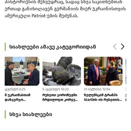
პისტორიუსის შეხვედრაც, სადაც სხვა საკითხებთან
ერთად განიხილავენ გერმანიის მიერ უკრაინისთვის
ამერიკული Patriot-ების შეძენას.
სიახლეები ამავე კატეგორიიდან
6 აგვისტო 6:25
5 აგვისტო 10:23
31 ივლისი 12:04
აშშ უკრაინასთან
რუსეთი ვორონეჟში
ზელენსკიმ ტრამპს
სადაზვერვო
ჩრდილოეთ კორეულ
Starlink-ის რუსეთის
მონაცემების
სარაკეტო
ტერიტორიაზე
გაზიარებას ზრდის
ქვედანაყოფს
გამოყენების
სხვა სიახლეები
განათავსებს - Reuters
ნებართვა სთხოვა