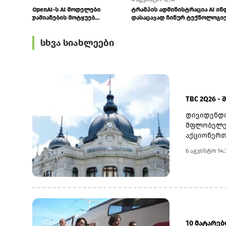
ენერგეტიკა, ინვესტიციები და „შუა დერეფანი“
OpenAI Apple-
- უკრაინა და აზერბაიჯანი თა...
სასამართლოს 
სხვა სიახლეები
TBC 2Q26 -
დივიდენდი
მფლობელებ
აქციონერთ
22 ოქტომბ
6 აგვისტო 14:
თარიღად 6
დასახელდა
გადასახდე
სებ-ის მი
მაჩვენებლ
ნოემბრის 
10 მატარე