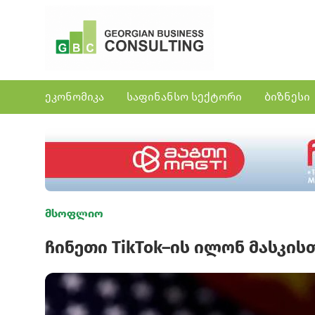
ეკონომიკა
საფინანსო სექტორი
ბიზნესი
მსოფლიო
ჩინეთი TikTok–ის ილონ მასკის