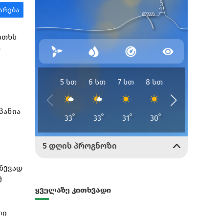
ითხს
ო
პანია
ღწევად
მ
ყველაზე კითხვადი
ლი