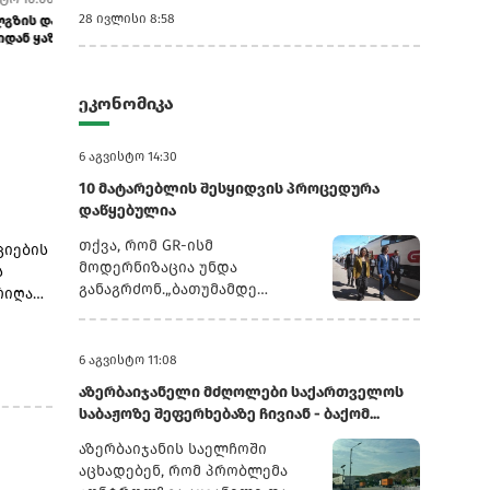
28 ივლისი 8:58
ტრამპის ადმინისტრაცია AI ინფრასტრუქტურის
TikTok-ები, პო
დასაცავად ჩინურ ტექნოლოგიებს...
ბრიტანეთის ახ
ეკონომიკა
6 აგვისტო 14:30
10 მატარებლის შესყიდვის პროცედურა
დაწყებულია
თქვა, რომ GR-ისმ
ციების
მოდერნიზაცია უნდა
ს
განაგრძონ.„ბათუმამდე
რიღად
ვიმგზავრეთ მატარებლით,
ს
რომელიც ახალი სიჩქარით
რი
მოძრაობს. მგზავრობის დრო
6 აგვისტო 11:08
იყო 5,5 სთ შემცირებულია 4
რსი
აზერბაიჯანელი მძღოლები საქართველოს
სთ-მდე. ერთ წელში
აშუალო
საბაჟოზე შეფერხებაზე ჩივიან - ბაქომ...
ფუნდამენტური ცვლილებები
 6
განხორციელდა. კიდევ
აზერბაიჯანის საელჩოში
ძალიან ბევრი რამ არის
აცხადებენ, რომ პრობლემა
დაგეგმილი, რაზეც