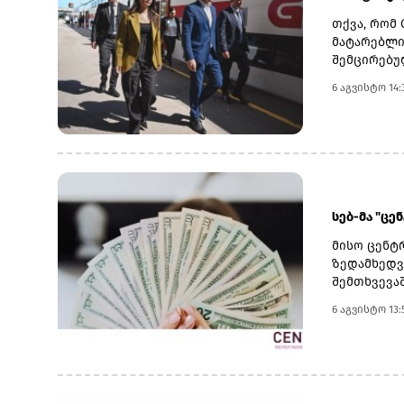
თქვა, რომ 
მატარებლი
შემცირებუ
განხორციე
6 აგვისტო 14:
საზოგადოე
სათანადო 
კობახიძემ
ინფრასტრუ
მაგისტრალ
მოიხსნა.რ
კაპიტალურ
სებ-მა "ცე
შესყიდვის
მისო ცენტრ
ზედამხედვ
შემთხვევა
მიწოდებული
6 აგვისტო 13:
აქვს გადა
მოქალაქეო
კაპიტალით,
პორტფელით
ძირითადად