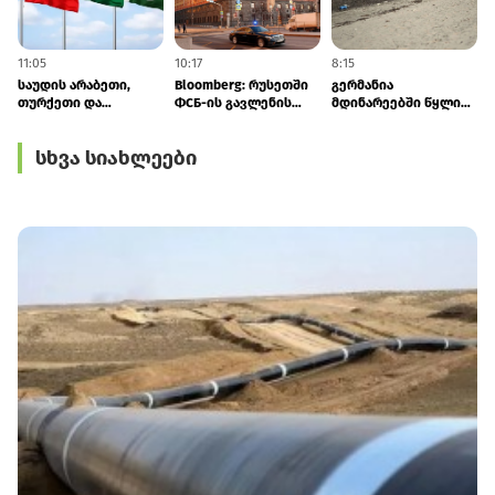
11:05
10:17
8:15
7
საუდის არაბეთი,
Bloomberg: რუსეთში
გერმანია
თურქეთი და
ФСБ-ის გავლენის
მდინარეებში წყლის
პაკისტანი
ზრდა ელიტაში
დონის ვარდნის გამო
კოლექტიურ
შეშფოთებას იწვევს
ეკონომიკაში
სხვა სიახლეები
თავდაცვაზე
საგანგებო ზომებს
შეთანხმდნენ
იღებს