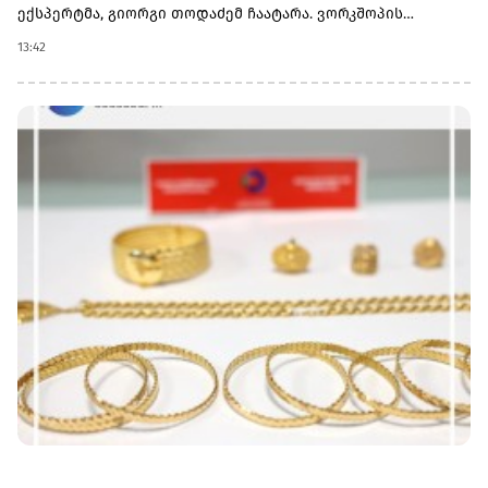
ექსპერტმა, გიორგი თოდაძემ ჩაატარა. ვორკშოპის
ფარგლებში მონაწილეებმა მიიღეს პრაქტიკული ცოდნა
13:42
იმის შესახებ, თუ როგორ იქცევა უსაფრთხოების
სტანდარტების დანერგვა ბიზნესის მდგრადი
განვითარების, ფინანსური სტაბილურობისა და
რეპუტაციის გაძლიერების ინსტრუმენტად.ღონისძიებაზე
განხილული იყო ისეთი მნიშვნელოვანი საკითხები,
როგორიცაა უსაფრთხოების ეკონომიკა და ინვესტიციის
უკუგება (ROI); როგორ გადაიქცეს უსაფრთხოება ბიზნესის
სტრატეგიულ უპირატესობად; თანამშრომელთა
რესურსების მართვა; ლიდერის როლი უსაფრთხოების
კულტურის ჩამოყალიბებაში და ნდობაზე დაფუძნებული
სამუშაო გარემოს შექმნა.მონაწილეებმა ასევე მიიღეს
პრაქტიკული რეკომენდაციები კრიზისების მართვისა და
ბიზნესის უწყვეტობის დაგეგმვის (BCP) მიმართულებით -
როგორ მოემზადონ კომპანიები ფორსმაჟორული
სიტუაციებისთვის და შეამცირონ შესაძლო ფინანსური თუ
ოპერაციული რისკები.„საქართველოს ბანკი მცირე და
საშუალო ბიზნესის მხარდასაჭერად მუდმივად ქმნის ახალ
შესაძლებლობებს. მოხარული ვართ, რომ გვაქვს
შესაძლებლობა, ბიზნესის წარმომადგენლებს გავუზიაროთ
საჭირო ცოდნა და ინსტრუმენტები საქმიანობის