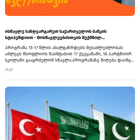
ისწავლე საზღვარგარეთ საქართველოს ბანკის
სტიპენდიით - მოსწავლეებისთვის შექმნილ
საერთაშორისო პროგრამაზე მიღება დაიწყო
პროგრამა 15-17 წლის ახალგაზრდებს შესაძლებლობას
აძლევს მსოფლიოს მასშტაბით 17 ქვეყანაში, 18 პარტნიორ
სკოლაში გააგრძელონ სწავლა.პროგრამაზე მიღება დაიწყო
და 30 სექტემბერს დასრულდება. რეგისტრაციისთვის
11:22
ეწვიეთ ვებგვერდს. ინფორმაციისთვის, გაერთიანებული
მსოფლიო სკოლები (UWC) წარმოადგენს საერთაშორისო
საგანმანათლებლო მოძრაობას ახალგაზრდებისთვის,
რომლის მიზანია, განათლება გამოიყენოს როგორც ძალა
სხვადასხვა ერისა და კულტურის დასაახლოებლად და ამ
გზით შეუწყოს ხელი მშვიდობიანი და მდგრადი მომავლის
შექმნას. UWC მსოფლიოს სხვადასხვა კონტინენტის 18
საერთაშორისო სკოლასა და კოლეჯს აერთიანებს.
პროგრამის ფარგლებში სწავლება მიმდინარეობს 17
სხვადასხვა ქვეყანაში, მათ შორის − კანადაში, აშშ-ში,
ჩინეთში, იაპონიაში, ტაილანდში, გერმანიასა და