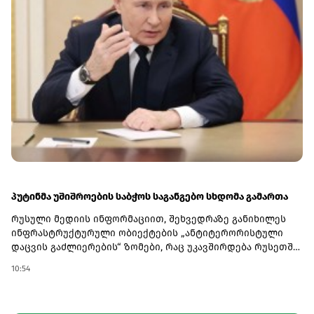
სფეროში თანამშრომლობის გაფართოებას და „აგრესიის
ნებისმიერი აქტის შეკავების“ გაძლიერებას. შეთანხმების
ფარგლებში სამი ქვეყანა გეგმავს სამხედრო და
უსაფრთხოების მიმართულებით კოორდინაციის
გაღრმავებას.საუდის არაბეთს, თურქეთსა და პაკისტანს
შორის თავდაცვის სფეროში თანამშრომლობა ბოლო
წლებში გაძლიერდა რეგიონული უსაფრთხოების
გამოწვევების ფონზე. სამივე ქვეყანა ისლამური
თანამშრომლობის ორგანიზაციის წევრია და აქტიურად
მონაწილეობს ახლო აღმოსავლეთისა და სამხრეთ აზიის
უსაფრთხოების საკითხებში.
პუტინმა უშიშროების საბჭოს საგანგებო სხდომა გამართა
რუსული მედიის ინფორმაციით, შეხვედრაზე განიხილეს
ინფრასტრუქტურული ობიექტების „ანტიტერორისტული
დაცვის გაძლიერების“ ზომები, რაც უკავშირდება რუსეთში
დრონების გახშირებულ თავდასხმებს.კრემლის ცნობით,
10:54
განხილვის ერთ-ერთი მთავარი თემა იყო ობიექტების
უსაფრთხოების უზრუნველყოფა და შესაძლო ახალი
ზომები უპილოტო საფრენი აპარატებისგან მომდინარე