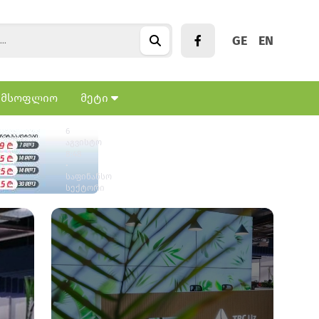
GE
EN
მსოფლიო
მეტი
TBC
Uzbekistan-
ის
6
საკრედიტო
აგვისტო
პორტფელმა
8:48
•
$879
საფინანსო
მლნ-
სექტორი
ს
გადააჭარბა