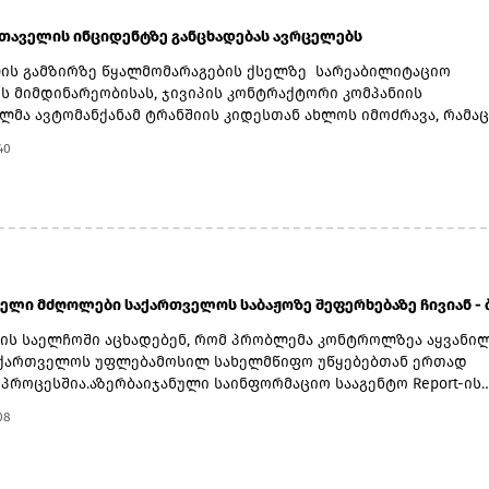
სთაველის ინციდენტზე განცხადებას ავრცელებს
ის გამზირზე წყალმომარაგების ქსელზე სარეაბილიტაციო
ის მიმდინარეობისას, ჯივიპის კონტრაქტორი კომპანიის
მა ავტომანქანამ ტრანშიის კიდესთან ახლოს იმოძრავა, რამაც
ჩამოშლა და ტექნიკის მოცურება გამოიწვია. მძღოლის მიერ
40
რტო საშუალების დამოუკიდებლად გამოყვანის მცდელობისას
კიდე დამატებით დაზიანდა და ავტომანქანა გადაბრუნდა.კომპან
ით, ადგილზე დაფიქსირდა ავტოსაგზაო მოძრაობის წესებისა დ
ულებო პირობების დარღვევა - თვითმცლელში იმყოფებოდა
ანი ბავშვი.ინციდენტის შედეგად არავინ დაშავებულა. ობიექტზ
როცესი შეუფერხებლად, ჩვეულ რეჟიმში გრძელდება.ჯორჯიან უ
ი ხაზგასმით აღნიშნავს, რომ გამოვლინდა შრომის უსაფრთხოებ
ელი მძღოლები საქართველოს საბაჟოზე შეფერხებაზე ჩივიან - ბა
 და სახელშეკრულებო პირობების უხეში დარღვევა - თვითმცლ
ა მცირეწლოვანი ბავშვი.ჯივიპის შესაბამისი სამსახურები ადგ
ნის საელჩოში აცხადებენ, რომ პრობლემა კონტროლზეა აყვანი
ფაქტს დეტალურად დაზუსტების მიზნით. მოკვლევის
აქართველოს უფლებამოსილ სახელმწიფო უწყებებთან ერთად
სთანავე, კომპანია კონტრაქტორი ორგანიზაციის მიმართ გაატა
 პროცესშია.აზერბაიჯანული საინფორმაციო სააგენტო Report-ის
ებითა და მოქმედი კანონმდებლობით გათვალისწინებულ
ით, მძღოლები კვირებია ელოდებიან საბაჟო პროცედურების
08
რივ ზომებს", - ვკითხულობთ ჯორჯიან უოთერ ენდ ფაუერის
 „სარფისა“ და „წითელი ხიდის“ სასაზღვრო-გამშვებ პუნქტებზე
აში.
ლისის გაფორმების ეკონომიკურ ზონაში (გეზ).გადამზიდავების
თ, მებაჟეები შეჩერების კონკრეტულ მიზეზებს, ეხება ეს ტვირთ