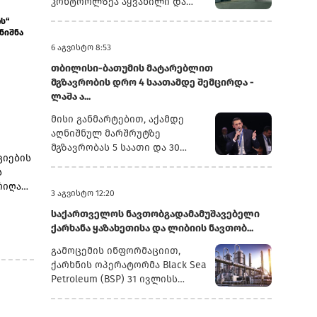
კონტროლზეა აყვანილი და
საზოგადოებას პერიოდულად
საკითხი საქართველოს
ს“
ვაწვდიდით ინფორმაციას.
უფლებამოსილ სახელმწიფო
ნიშნა
ყველა რეფორმა სათანადო
უწყებებთან ერთად შესწავლის
6 აგვისტო 8:53
ვადებში განხორციელდება“, -
პროცესშია.აზერბაიჯანული
განაცხადა ირაკლი
თბილისი-ბათუმის მატარებლით
საინფორმაციო სააგენტო
კობახიძემ.მთავრობის
მგზავრობის დრო 4 საათამდე შემცირდა -
Report-ის ინფორმაციით,
ადმინისტრაციის
ლაშა ა...
მძღოლები კვირებია
ინფორმაციით, გაუმჯობესდა
ელოდებიან საბაჟო
მისი განმარტებით, აქამდე
GR-ის ინფრასტრუქტურა,
პროცედურების დასრულებას
აღნიშნულ მარშრუტზე
სრულად რეაბილიტირებულია
„სარფისა“ და „წითელი ხიდის“
მგზავრობას 5 საათი და 30
ლიანდაგი, ცენტრალურ
სასაზღვრო-გამშვებ
ციების
წუთი სჭირდებოდა, დროის
მაგისტრალზე მოძრავი
პუნქტებზე, ასევე თბილისის
ს
შემცირება კი ლიანდაგსა და
შემადგენლობებისთვის
გაფორმების ეკონომიკურ
რიღად
ინფრასტრუქტურაზე
3 აგვისტო 12:20
შეზღუდვები
ზონაში (გეზ).გადამზიდავების
ს
ჩატარებულმა კაპიტალურმა
მოიხსნა.რეაბილიტირებულია
განცხადებით, მებაჟეები
საქართველოს ნავთობგადამამუშავებელი
რი
სამუშაოებმა გახადა
სამგზავრო სადგურებიც.
შეჩერების კონკრეტულ
ქარხანა ყაზახეთისა და ლიბიის ნავთობ...
შესაძლებელი.„ეს საკმაოდ
მატარებლები კაპიტალურად
მიზეზებს, ეხება ეს ტვირთს,
რსი
მნიშვნელოვანი
გამოცემის ინფორმაციით,
რემონტდება. დაწყებულია 10
წონას თუ დოკუმენტაციას - არ
აშუალო
გაუმჯობესებაა. ბოლო
ქარხნის ოპერატორმა Black Sea
ახალი სამგზავრო მატარებლის
განუმარტავენ.დაზარალებული
 6
პერიოდის განმავლობაში,
Petroleum (BSP) 31 ივლისს
შესყიდვის პროცედურები.
მძღოლები აცხადებენ, რომ
ლიანდაგსა და
დაადასტურა, რომ დაიწყო
პროცესი საგრძნობლად
ინფრასტრუქტურაზე
ნედლეულის მომწოდებლების
გაჭიანურდა და ზოგ