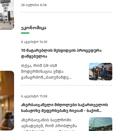
28 ივლისი 8:58
ეკონომიკა
6 აგვისტო 14:30
ნში -
10 მატარებლის შესყიდვის პროცედურა
დაწყებულია
თქვა, რომ GR-ისმ
მოდერნიზაცია უნდა
განაგრძონ.„ბათუმამდე
ვიმგზავრეთ მატარებლით,
რომელიც ახალი სიჩქარით
მოძრაობს. მგზავრობის დრო
6 აგვისტო 11:08
იყო 5,5 სთ შემცირებულია 4
აზერბაიჯანელი მძღოლები საქართველოს
სთ-მდე. ერთ წელში
საბაჟოზე შეფერხებაზე ჩივიან - ბაქომ...
ფუნდამენტური ცვლილებები
განხორციელდა. კიდევ
აზერბაიჯანის საელჩოში
ძალიან ბევრი რამ არის
აცხადებენ, რომ პრობლემა
დაგეგმილი, რაზეც