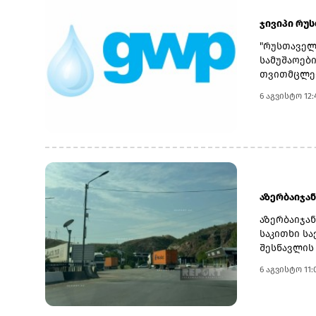
ჯივიპი რუ
"რუსთაველ
სამუშაოებ
თვითმცლელ
ნიადაგის 
6 აგვისტო 12:
სატრანსპო
ტრანშიის 
ინფორმაცი
სახელშეკრ
მცირეწლოვ
სამუშაო პ
ენდ ფაუერ
აზერბაიჯან
ნორმებისა
იმყოფებოდ
აზერბაიჯა
იკვლევენ 
საკითხი ს
დასრულები
შესწავლის
ხელშეკრულ
ინფორმაცი
6 აგვისტო 11:
სამართლებ
დასრულებას
განცხადებ
ასევე თბი
განცხადები