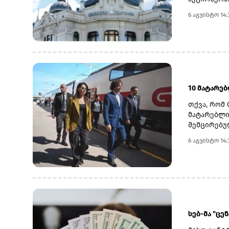
22 ოქტომბ
6 აგვისტო 14:
თარიღად 6
დასახელდა
გადასახდე
სებ-ის მი
მაჩვენებლ
ნოემბრის 
10 მატარე
თქვა, რომ 
მატარებლი
შემცირებუ
განხორციე
6 აგვისტო 14:
საზოგადოე
სათანადო 
კობახიძემ
ინფრასტრუ
მაგისტრალ
მოიხსნა.რ
კაპიტალურ
სებ-მა "ცე
შესყიდვის