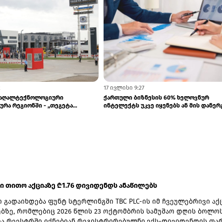
27 ივლისი 10:47
Baku-მ ბაქოში Bridgestone-ის
ქართულ ბაზარზე შესაძლოა თურქმენუ
ია გახსნა
წარმოების კერამიკა და სანტექნიკა გა..
 ში თითო აქციაზე ₾1.76 დივიდენდს ანაწილებს
 გადაიხდება ფუნტ სტერლინგში TBC PLC-ის იმ ჩვეულებრივი აქ
ზე, რომლებიც 2026 წლის 23 ოქტომბრის სამუშაო დღის ბოლო
ა რეესტრში იქნებიან რეგისტრირებულნი.ექს-დივიდენდის თა