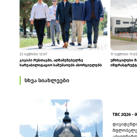
4 აგვისტო 6:50
4 აგვისტო 6:41
GCCA-ში შესული საჩივრების 70% ონლაინ
Tegeta Motors 
ვაჭრობას ეხება
კონცეპტმაღაზ
სხვა სიახლეები
TBC 2Q26 -
დივიდენდი
მფლობელებ
აქციონერთ