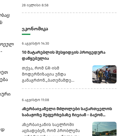
28 ივლისი 8:58
ლსაც
ს
ეკონომიკა
თოეულ
6 აგვისტო 14:30
-
10 მატარებლის შესყიდვის პროცედურა
დაწყებულია
თქვა, რომ GR-ისმ
ლეთ
მოდერნიზაცია უნდა
ება
განაგრძონ.„ბათუმამდე
ვიმგზავრეთ მატარებლით,
რომელიც ახალი სიჩქარით
იური
მოძრაობს. მგზავრობის დრო
6 აგვისტო 11:08
იყო 5,5 სთ შემცირებულია 4
აზერბაიჯანელი მძღოლები საქართველოს
სთ-მდე. ერთ წელში
საბაჟოზე შეფერხებაზე ჩივიან - ბაქომ...
ფუნდამენტური ცვლილებები
განხორციელდა. კიდევ
აზერბაიჯანის საელჩოში
ედ
ძალიან ბევრი რამ არის
აცხადებენ, რომ პრობლემა
დაგეგმილი, რაზეც