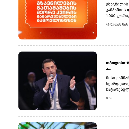
მარშრუტებსა
გზავნილის
მნიშვნელობ
კამპანიის
აზერბაიჯა
1,000 ლარი
მხარის შე
მოიგონ.გა
49 წუთის წინ
ევროკავში
სრულწლოვა
გაფართოებ
საქართველ
უკრაინის ს
მომხმარებ
აზერბაიჯა
ინტერნეტბ
პროექტები
გათამაშები
ბაქოს მიე
მონაწილეო
ჰუმანიტარ
თავს გამო
თბილისი-ბ
ინტერნეტბა
ა...
საჭირო ინფ
მისი განმა
სჭირდებოდ
ჩატარებულ
მნიშვნელო
8:53
ინფრასტრუ
რომელმაც 
მოგვეხსნა
ვიმგზავროთ
ხელმძღვან