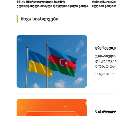
ენმ-ის მმართველობითი საბჭოს
რუსეთმა ოკუპ
ხელმძღვანელი ირაკლი ფავლენიშვილი გახდა
წლების განვით
სხვა სიახლეები
ენერგეტიკა
უკრაინული
და ენერგე
მიზნად და
ვისაუბრებ
10 წუთის წინ
მხარეს აზ
დაინტერეს
აღნიშნა ს
უსაფრთხოე
მთელი ევრ
შეთანხმდნ
მთავრობათ
საქართველო
განსაკუთრ