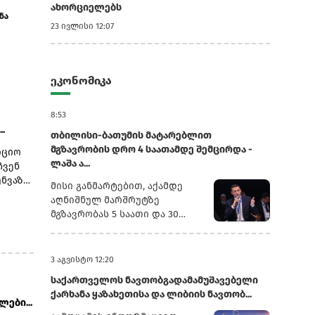
თბილისიდან წასულმა დუროვმა კრემლს
რუსეთი სომხურ
ახორციელებს
შნა
ირონიული პასუხი გასცა
პრობლემას ვე
23 ივლისი 12:07
ეკონომიკა
8:53
.
თბილისი-ბათუმის მატარებლით
მგზავრობის დრო 4 საათამდე შემცირდა -
იციო
ლაშა ა...
ჩვენ
ნვაზე
მისი განმარტებით, აქამდე
ულ
აღნიშნულ მარშრუტზე
ა
მგზავრობას 5 საათი და 30
-
წუთი სჭირდებოდა, დროის
შემცირება კი ლიანდაგსა და
ედ
ინფრასტრუქტურაზე
3 აგვისტო 12:20
რეები
ჩატარებულმა კაპიტალურმა
საქართველოს ნავთობგადამამუშავებელი
სამუშაოებმა გახადა
ქარხანა ყაზახეთისა და ლიბიის ნავთობ...
შესაძლებელი.„ეს საკმაოდ
ები...
მნიშვნელოვანი