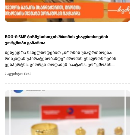
BOG-მ SME ბიზნესისთვის შრომის უსაფრთხოების
ვორკშოპი გამართა
შეხვედრა სახელწოდებით „შრომის უსაფრთხოება:
რისკიდან უპირატესობამდე“ შრომის უსაფრთხოების
ექსპერტმა, გიორგი თოდაძემ ჩაატარა. ვორკშოპის
ფარგლებში მონაწილეებმა მიიღეს პრაქტიკული ცოდნა
7 აგვისტო 13:42
იმის შესახებ, თუ როგორ იქცევა უსაფრთხოების
სტანდარტების დანერგვა ბიზნესის მდგრადი
განვითარების, ფინანსური სტაბილურობისა და
რეპუტაციის გაძლიერების ინსტრუმენტად.ღონისძიებაზე
განხილული იყო ისეთი მნიშვნელოვანი საკითხები,
როგორიცაა უსაფრთხოების ეკონომიკა და ინვესტიციის
უკუგება (ROI); როგორ გადაიქცეს უსაფრთხოება ბიზნესის
სტრატეგიულ უპირატესობად; თანამშრომელთა
რესურსების მართვა; ლიდერის როლი უსაფრთხოების
კულტურის ჩამოყალიბებაში და ნდობაზე დაფუძნებული