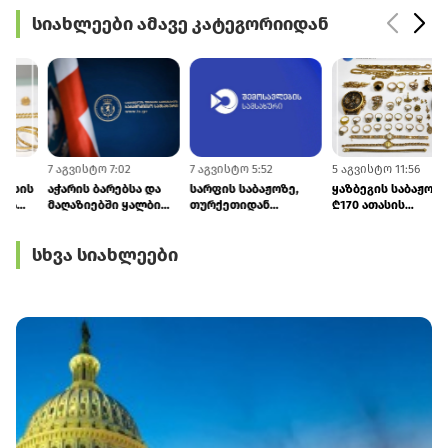
სიახლეები ამავე კატეგორიიდან
7 აგვისტო 11:27
7 აგვისტო 7:02
7 აგვისტო 5:52
5
თბილისის, ქუთაისის
აჭარის ბარებსა და
სარფის საბაჟოზე,
აეროპორტებსა და
მაღაზიებში ყალბი
თურქეთიდან
სარფში ₾187 000-ზე
ვისკი და არაყი
რუსეთისკენ მიმავალ
მეტი ღირებულების
იყიდებოდა
ტვირთზე
სხვა სიახლეები
ოქროს უკანონოდ
წარმოშობის
შემოტანის 7 ფაქტი
სერტიფიკატი
აღიკვეთა
გაყალბებული
აღმოჩნდა