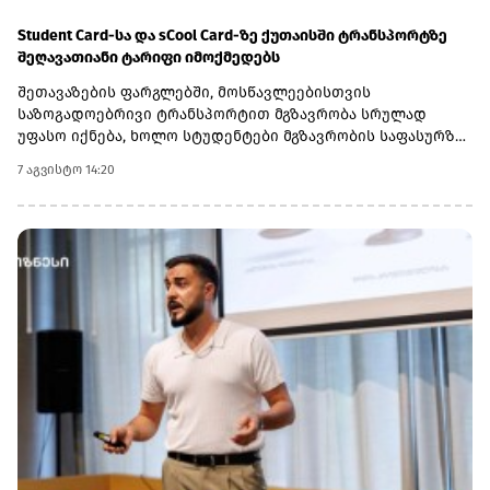
აცხადებს GCAP-ის CEO ირაკლი გილაური და აღნიშნავს,
რომ Lion Finance Group-ში ჯგუფის ინვესტიციიდან (14.9%-
Student Card-სა და sCool Card-ზე ქუთაისში ტრანსპორტზე
იანი წილობრივი მონაწილეობა) სავარაუდო დივიდენდური
შეღავათიანი ტარიფი იმოქმედებს
შემოსავლების გათვალისწინებით, მოსალოდნელია, რომ
შეთავაზების ფარგლებში, მოსწავლეებისთვის
ჯგუფი 2029 წლის ბოლომდე მნიშვნელოვან ჭარბ ფულად
საზოგადოებრივი ტრანსპორტით მგზავრობა სრულად
სახსრებს დააგროვებს.
უფასო იქნება, ხოლო სტუდენტები მგზავრობის საფასურზე
50%-იან შეღავათს მიიღებენ.
7 აგვისტო 14:20