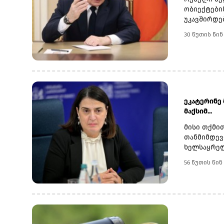
უსაფრთხოე
ობიექტები
თანამშრომ
უკავშირდე
აღმოსავლე
განხილვის
30 წუთის წინ
უზრუნველყ
მომდინარე
ეკატერინე
მაქსიმ...
მისი თქმი
თანმიმდევ
ხელსაყრელ
ზრდის, რა
56 წუთის წინ
„საქართვე
რეზერვები
წარმოადგე
გარანტორს
მდგომარეო
რეზერვებს"