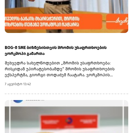
BOG-მ SME ბიზნესისთვის შრომის უსაფრთხოების
ვორკშოპი გამართა
შეხვედრა სახელწოდებით „შრომის უსაფრთხოება:
რისკიდან უპირატესობამდე“ შრომის უსაფრთხოების
ექსპერტმა, გიორგი თოდაძემ ჩაატარა. ვორკშოპის
ფარგლებში მონაწილეებმა მიიღეს პრაქტიკული ცოდნა
7 აგვისტო 13:42
იმის შესახებ, თუ როგორ იქცევა უსაფრთხოების
სტანდარტების დანერგვა ბიზნესის მდგრადი
განვითარების, ფინანსური სტაბილურობისა და
რეპუტაციის გაძლიერების ინსტრუმენტად.ღონისძიებაზე
განხილული იყო ისეთი მნიშვნელოვანი საკითხები,
როგორიცაა უსაფრთხოების ეკონომიკა და ინვესტიციის
უკუგება (ROI); როგორ გადაიქცეს უსაფრთხოება ბიზნესის
სტრატეგიულ უპირატესობად; თანამშრომელთა