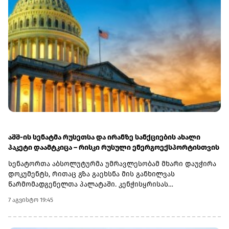
აშშ-ის სენატმა რუსეთსა და ირანზე სანქციების ახალი
პაკეტი დაამტკიცა – რისკი რუსული ენერგოექსპორტისთვის
სენატორთა აბსოლუტურმა უმრავლესობამ მხარი დაუჭირა
დოკუმენტს, რითაც გზა გაეხსნა მის განხილვას
წარმომადგენელთა პალატაში. კენჭისყრისას
თავდაპირველი დათვლით დაფიქსირდა 68 ხმა 9-ის
7 აგვისტო 19:45
წინააღმდეგ კანონპროექტზე, სახელწოდებით „ლინდსი ო.
გრემის 2026 წლის სანქციების აქტი რუსეთისა და ირანის
წინააღმდეგ“. საბოლოო დათვლით შედეგი 86 ხმა 11-ის