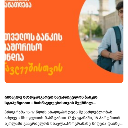
საქართველოს ფინანსთა სამინისტროს საგამოძიებო
მრავალფეროვან რესურსებს - ბიზნესკურსებს, კვლევებს
სამსახურს გადაეგზავნა, ხოლო 4 პირი საბაჟო კოდექსის
და სხვა საჭირო ინფორმაციას ბიზნესის გასავითარებლად.
168-ე მუხლის პირველი ნაწილის შესაბამისად სანქციის
სახით ჯამში - 36 205 ლარით დაჯარიმდა.
ისწავლე საზღვარგარეთ საქართველოს ბანკის
სტიპენდიით - მოსწავლეებისთვის შექმნილ
საერთაშორისო პროგრამაზე მიღება დაიწყო
პროგრამა 15-17 წლის ახალგაზრდებს შესაძლებლობას
აძლევს მსოფლიოს მასშტაბით 17 ქვეყანაში, 18 პარტნიორ
სკოლაში გააგრძელონ სწავლა.პროგრამაზე მიღება დაიწყო