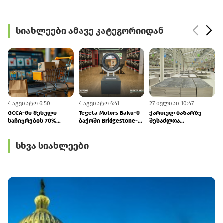
სიახლეები ამავე კატეგორიიდან
4 აგვისტო 6:50
4 აგვისტო 6:41
27 ივლისი 10:47
2
GCCA-ში შესული
Tegeta Motors Baku-მ
ქართულ ბაზარზე
საჩივრების 70%
ბაქოში Bridgestone-
შესაძლოა
ონლაინ ვაჭრობას
ის კონცეპტმაღაზია
თურქმენული
ეხება
გახსნა
წარმოების კერამიკა
სხვა სიახლეები
და სანტექნიკა
გამოჩნდეს