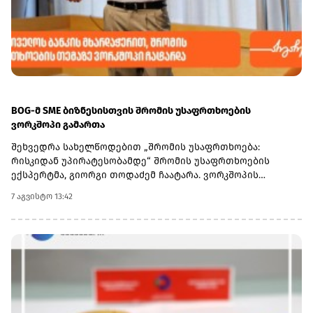
BOG-მ SME ბიზნესისთვის შრომის უსაფრთხოების
ვორკშოპი გამართა
შეხვედრა სახელწოდებით „შრომის უსაფრთხოება:
რისკიდან უპირატესობამდე“ შრომის უსაფრთხოების
ექსპერტმა, გიორგი თოდაძემ ჩაატარა. ვორკშოპის
ფარგლებში მონაწილეებმა მიიღეს პრაქტიკული ცოდნა
7 აგვისტო 13:42
იმის შესახებ, თუ როგორ იქცევა უსაფრთხოების
სტანდარტების დანერგვა ბიზნესის მდგრადი
განვითარების, ფინანსური სტაბილურობისა და
რეპუტაციის გაძლიერების ინსტრუმენტად.ღონისძიებაზე
განხილული იყო ისეთი მნიშვნელოვანი საკითხები,
როგორიცაა უსაფრთხოების ეკონომიკა და ინვესტიციის
უკუგება (ROI); როგორ გადაიქცეს უსაფრთხოება ბიზნესის
სტრატეგიულ უპირატესობად; თანამშრომელთა