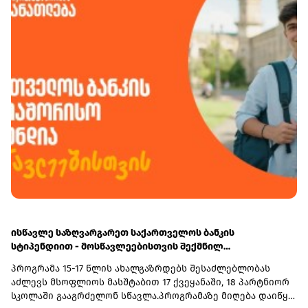
საქართველოს ფინანსთა სამინისტროს საგამოძიებო
მრავალფეროვან რესურსებს - ბიზნესკურსებს, კვლევებს
სამსახურს გადაეგზავნა, ხოლო 4 პირი საბაჟო კოდექსის
და სხვა საჭირო ინფორმაციას ბიზნესის გასავითარებლად.
168-ე მუხლის პირველი ნაწილის შესაბამისად სანქციის
სახით ჯამში - 36 205 ლარით დაჯარიმდა.
ისწავლე საზღვარგარეთ საქართველოს ბანკის
სტიპენდიით - მოსწავლეებისთვის შექმნილ
საერთაშორისო პროგრამაზე მიღება დაიწყო
პროგრამა 15-17 წლის ახალგაზრდებს შესაძლებლობას
აძლევს მსოფლიოს მასშტაბით 17 ქვეყანაში, 18 პარტნიორ
სკოლაში გააგრძელონ სწავლა.პროგრამაზე მიღება დაიწყო