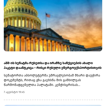
აშშ-ის სენატმა რუსეთსა და ირანზე სანქციების ახალი
პაკეტი დაამტკიცა – რისკი რუსული ენერგოექსპორტისთვის
სენატორთა აბსოლუტურმა უმრავლესობამ მხარი დაუჭირა
დოკუმენტს, რითაც გზა გაეხსნა მის განხილვას
წარმომადგენელთა პალატაში. კენჭისყრისას
თავდაპირველი დათვლით დაფიქსირდა 68 ხმა 9-ის
7 აგვისტო 19:45
წინააღმდეგ კანონპროექტზე, სახელწოდებით „ლინდსი ო.
გრემის 2026 წლის სანქციების აქტი რუსეთისა და ირანის
წინააღმდეგ“. საბოლოო დათვლით შედეგი 86 ხმა 11-ის