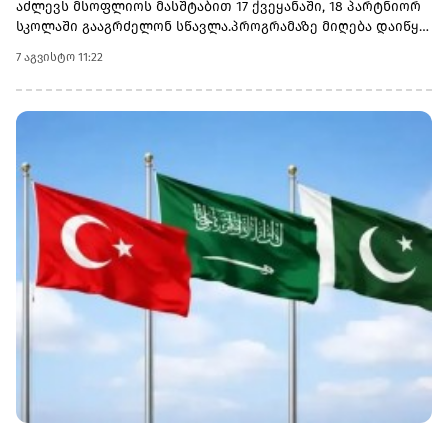
აძლევს მსოფლიოს მასშტაბით 17 ქვეყანაში, 18 პარტნიორ
სკოლაში გააგრძელონ სწავლა.პროგრამაზე მიღება დაიწყო
და 30 სექტემბერს დასრულდება. რეგისტრაციისთვის
7 აგვისტო 11:22
ეწვიეთ ვებგვერდს. ინფორმაციისთვის, გაერთიანებული
მსოფლიო სკოლები (UWC) წარმოადგენს საერთაშორისო
საგანმანათლებლო მოძრაობას ახალგაზრდებისთვის,
რომლის მიზანია, განათლება გამოიყენოს როგორც ძალა
სხვადასხვა ერისა და კულტურის დასაახლოებლად და ამ
გზით შეუწყოს ხელი მშვიდობიანი და მდგრადი მომავლის
შექმნას. UWC მსოფლიოს სხვადასხვა კონტინენტის 18
საერთაშორისო სკოლასა და კოლეჯს აერთიანებს.
პროგრამის ფარგლებში სწავლება მიმდინარეობს 17
სხვადასხვა ქვეყანაში, მათ შორის − კანადაში, აშშ-ში,
ჩინეთში, იაპონიაში, ტაილანდში, გერმანიასა და
იტალიაში.საქართველოს ბანკმა UWC Georgia-სთან
თანამშრომლობა 2025 წელს დაიწყო და უკვე გამოავლინა 2
სტიპენდიატი. საქართველოს ბანკის მხარდაჭერით,
ქართველ მოსწავლეებს აქვთ უნიკალური შესაძლებლობა,
დაეუფლონ საერთაშორისო ბაკალავრიატის (IB) პროგრამას
და იცხოვრონ მულტიკულტურულ გარემოში
თანატოლებთან ერთად.საქართველოს ბანკის მიერ
განხორციელებული საგანმანათლებლო პროგრამების
შესახებ დეტალური ინფორმაციის მისაღებად ეწვიეთ