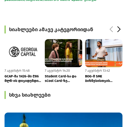
სიახლეები ამავე კატეგორიიდან
7 აგვისტო 15:48
7 აგვისტო 14:20
7 აგვისტო 13:42
7
GCAP-მა 1H26-ში ₾86
Student Card-სა და
BOG-მ SME
მლნ-ის დივიდენდი
sCool Card-ზე
ბიზნესისთვის
მიიღო
ქუთაისში
შრომის
ტრანსპორტზე
უსაფრთხოების
სხვა სიახლეები
შეღავათიანი ტარიფი
ვორკშოპი გამართა
იმოქმედებს