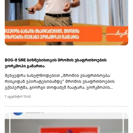
BOG-მ SME ბიზნესისთვის შრომის უსაფრთხოების
ვორკშოპი გამართა
შეხვედრა სახელწოდებით „შრომის უსაფრთხოება:
რისკიდან უპირატესობამდე“ შრომის უსაფრთხოების
ექსპერტმა, გიორგი თოდაძემ ჩაატარა. ვორკშოპის
ფარგლებში მონაწილეებმა მიიღეს პრაქტიკული ცოდნა
7 აგვისტო 13:42
იმის შესახებ, თუ როგორ იქცევა უსაფრთხოების
სტანდარტების დანერგვა ბიზნესის მდგრადი
განვითარების, ფინანსური სტაბილურობისა და
რეპუტაციის გაძლიერების ინსტრუმენტად.ღონისძიებაზე
განხილული იყო ისეთი მნიშვნელოვანი საკითხები,
როგორიცაა უსაფრთხოების ეკონომიკა და ინვესტიციის