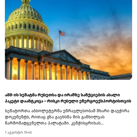
აშშ-ის სენატმა რუსეთსა და ირანზე სანქციების ახალი
პაკეტი დაამტკიცა – რისკი რუსული ენერგოექსპორტისთვის
სენატორთა აბსოლუტურმა უმრავლესობამ მხარი დაუჭირა
დოკუმენტს, რითაც გზა გაეხსნა მის განხილვას
წარმომადგენელთა პალატაში. კენჭისყრისას
თავდაპირველი დათვლით დაფიქსირდა 68 ხმა 9-ის
7 აგვისტო 19:45
წინააღმდეგ კანონპროექტზე, სახელწოდებით „ლინდსი ო.