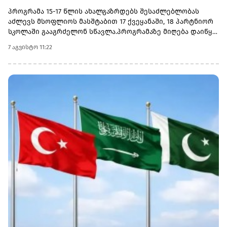
საერთაშორისო პროგრამაზე მიღება დაიწყო
პროგრამა 15-17 წლის ახალგაზრდებს შესაძლებლობას
აძლევს მსოფლიოს მასშტაბით 17 ქვეყანაში, 18 პარტნიორ
სკოლაში გააგრძელონ სწავლა.პროგრამაზე მიღება დაიწყო
და 30 სექტემბერს დასრულდება. რეგისტრაციისთვის
7 აგვისტო 11:22
ეწვიეთ ვებგვერდს. ინფორმაციისთვის, გაერთიანებული
მსოფლიო სკოლები (UWC) წარმოადგენს საერთაშორისო
საგანმანათლებლო მოძრაობას ახალგაზრდებისთვის,
რომლის მიზანია, განათლება გამოიყენოს როგორც ძალა
სხვადასხვა ერისა და კულტურის დასაახლოებლად და ამ
გზით შეუწყოს ხელი მშვიდობიანი და მდგრადი მომავლის
შექმნას. UWC მსოფლიოს სხვადასხვა კონტინენტის 18
საერთაშორისო სკოლასა და კოლეჯს აერთიანებს.
პროგრამის ფარგლებში სწავლება მიმდინარეობს 17
სხვადასხვა ქვეყანაში, მათ შორის − კანადაში, აშშ-ში,
ჩინეთში, იაპონიაში, ტაილანდში, გერმანიასა და
იტალიაში.საქართველოს ბანკმა UWC Georgia-სთან
თანამშრომლობა 2025 წელს დაიწყო და უკვე გამოავლინა 2
სტიპენდიატი. საქართველოს ბანკის მხარდაჭერით,
ქართველ მოსწავლეებს აქვთ უნიკალური შესაძლებლობა,
დაეუფლონ საერთაშორისო ბაკალავრიატის (IB) პროგრამას
და იცხოვრონ მულტიკულტურულ გარემოში
თანატოლებთან ერთად.საქართველოს ბანკის მიერ