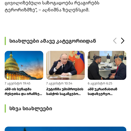
ცივილიზებული საზოგადოება რეაგირებს
ტერორიზმზე“, – აღნიშნა ზელენსკიმ.
სიახლეები ამავე კატეგორიიდან
7 აგვისტო 19:45
7 აგვისტო 10:54
6 აგვისტო 6:25
5
აშშ-ის სენატმა
პუტინმა უშიშროების
აშშ უკრაინასთან
რუსეთსა და ირანზე
საბჭოს საგანგებო
სადაზვერვო
სანქციების ახალი
სხდომა გამართა
მონაცემების
პაკეტი დაამტკიცა –
გაზიარებას ზრდის
სხვა სიახლეები
რისკი რუსული
ენერგოექსპორტისთვის