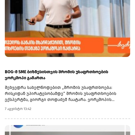
BOG-მ SME ბიზნესისთვის შრომის უსაფრთხოების
ვორკშოპი გამართა
შეხვედრა სახელწოდებით „შრომის უსაფრთხოება:
რისკიდან უპირატესობამდე“ შრომის უსაფრთხოების
ექსპერტმა, გიორგი თოდაძემ ჩაატარა. ვორკშოპის
ფარგლებში მონაწილეებმა მიიღეს პრაქტიკული ცოდნა
7 აგვისტო 13:42
იმის შესახებ, თუ როგორ იქცევა უსაფრთხოების
სტანდარტების დანერგვა ბიზნესის მდგრადი
განვითარების, ფინანსური სტაბილურობისა და
რეპუტაციის გაძლიერების ინსტრუმენტად.ღონისძიებაზე