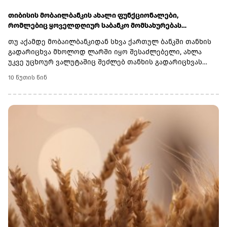
თიბისის მობაილბანკის ახალი ფუნქციონალები,
რომლებიც ყოველდღიურ საბანკო მომსახურებას
ამარტივებს
თუ აქამდე მობაილბანკიდან სხვა ქართულ ბანკში თანხის
გადარიცხვა მხოლოდ ლარში იყო შესაძლებელი, ახლა
უკვე უცხოურ ვალუტაშიც შეძლებ თანხის გადარიცხვას
SWIFT კოდის გამოყენებით.ეს ფუნქციონალი
10 წუთის წინ
განსაკუთრებით გამოგადგება, თუ საზღვარგარეთ სწავლობ
ან მოგზაურობ, გიწევს სწავლის, საცხოვრებლის ან სხვა
ხარჯების დაფარვა, ან ხშირად ახორციელებ
საერთაშორისო გადარიცხვებს. სიახლე ასევე
კომფორტულია საქართველოში მცხოვრები სხვა ქვეყნის
მოქალაქეებისთვის, რომლებსაც მსგავსი ოპერაციების
შესრულება რეგულარულად უწევთ. გარდა ამისა,
გადარიცხვისას თავად გადაწყვეტ, ვინ გადაიხდის საბანკო
საკომისიოს - შენ თუ მიმღები. თუ საკომისიოს შენ
დაფარავ, მიმღებს სრულად ჩაერიცხება გაგზავნილი თანხა,
ხოლო თუ საკომისიოს მიმღები გადაიხდის, თანხა
საკომისიოს გამოკლებით ჩაერიცხება.აქამდე უცხოურ
ვალუტაში მსგავსი გადარიცხვის განხორციელება მხოლოდ
ფილიალში ან პირადი ბანკირის დახმარებით იყო
შესაძლებელი, ახლა ყველაფერს მობაილბანკიდან,