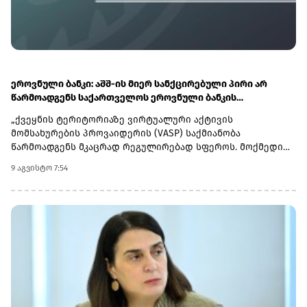
ეროვნული ბანკი: აშშ-ის მიერ სანქცირებული პირი არ
წარმოადგენს საქართველოს ეროვნული ბანკის
რეგულირებულ სუბიექტს
„ქვეყნის ტერიტორიაზე ვირტუალური აქტივის
მომსახურების პროვაიდერის (VASP) საქმიანობა
წარმოადგენს მკაცრად რეგულირებად სფეროს. მოქმედი
კანონმდებლობის შესაბამისად, ნებისმიერი პირი,
9 აგვისტო 7:54
რომელიც ახორციელებს ამ ტიპის საქმიანობას, უნდა
გაიაროს სავალდებულო რეგისტრაცია საქართველოს
ეროვნულ ბანკში.ხაზგასმით აღვნიშნავთ, რომ აშშ-ის
სახაზინო დეპარტამენტის უცხოური აქტივების
კონტროლის ოფისის (OFAC) მიერ სანქცირებულ სუბიექტს -
შპს „შელბითს“ (SHPS SHELBIT) - ვირტუალური აქტივის
მომსახურების პროვაიდერად რეგისტრაციის თაობაზე
საქართველოს ეროვნული ბანკისთვის არ მოუმართავს და
შესაბამისად ის არ წარმოადგენს სებ-ის მიერ
რეგულირებულ სუბიექტს.ამასთან, სამეწარმეო რეესტრის