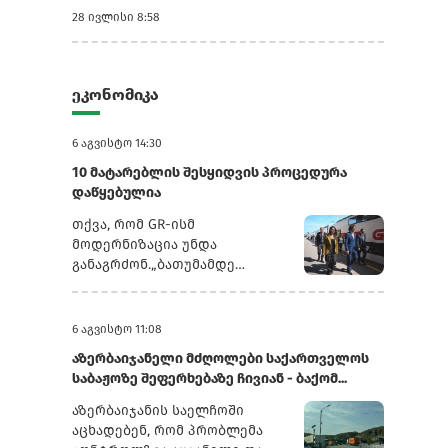
28 ივლისი 8:58
ეკონომიკა
6 აგვისტო 14:30
10 მატარებლის შესყიდვის პროცედურა
დაწყებულია
თქვა, რომ GR-ისმ
მოდერნიზაცია უნდა
განაგრძონ.„ბათუმამდე
ვიმგზავრეთ მატარებლით,
რომელიც ახალი სიჩქარით
მოძრაობს. მგზავრობის დრო
6 აგვისტო 11:08
იყო 5,5 სთ შემცირებულია 4
აზერბაიჯანელი მძღოლები საქართველოს
სთ-მდე. ერთ წელში
საბაჟოზე შეფერხებაზე ჩივიან - ბაქომ...
ფუნდამენტური ცვლილებები
განხორციელდა. კიდევ
აზერბაიჯანის საელჩოში
ძალიან ბევრი რამ არის
აცხადებენ, რომ პრობლემა
დაგეგმილი, რაზეც