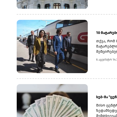
დასახელდა
გადასახდე
სებ-ის მი
მაჩვენებლ
ნოემბრის 
10 მატარე
თქვა, რომ 
მატარებლი
შემცირებუ
განხორციე
6 აგვისტო 14:
საზოგადოე
სათანადო 
კობახიძემ
ინფრასტრუ
მაგისტრალ
მოიხსნა.რ
კაპიტალურ
სებ-მა "ცე
შესყიდვის
მისო ცენტრ
ზედამხედვ
შემთხვევა