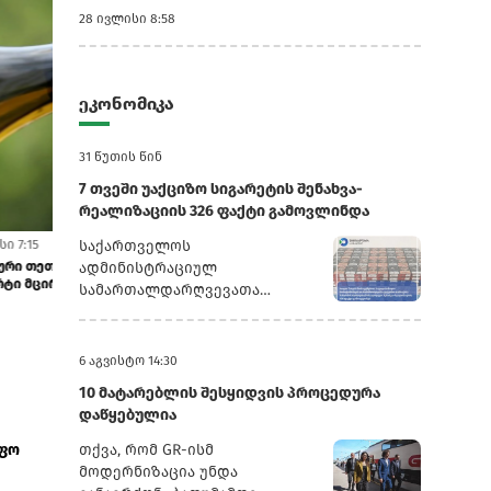
28 ივლისი 8:58
ეკონომიკა
31 წუთის წინ
7 თვეში უაქციზო სიგარეტის შენახვა-
რეალიზაციის 326 ფაქტი გამოვლინდა
13 ივლისი 9:34
29 ივნისი 9:47
საქართველოს
ით
კანადის მიერ აშშ-ის ღვინის შეზღუდვამ
აშშ-ში ქართულ
ადმინისტრაციულ
ქართული ღვინის იმპორტი 28.2%-ით გ...
სატარიფო განა
სამართალდარღვევათა
კოდექსის 192-ე მუხლის მე-5
ნაწილის შესაბამისად,
კანონდამრღვევ მოქალაქეებს
6 აგვისტო 14:30
ჩამოერთვათ უაქციზო
10 მატარებლის შესყიდვის პროცედურა
საქონელი.176 ფაქტზე,
დაწყებულია
სამართალდამრღვევი პირების
მიმართ საქართველოს
იფო
თქვა, რომ GR-ისმ
ადმინისტრაციულ
მოდერნიზაცია უნდა
სამართალდარღვევათა